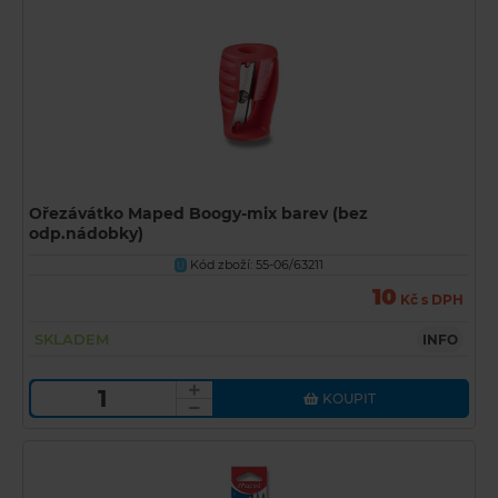
Ořezávátko Maped Boogy-mix barev (bez
odp.nádobky)
Kód zboží: 55-06/63211
U
10
Kč s DPH
SKLADEM
INFO
KOUPIT