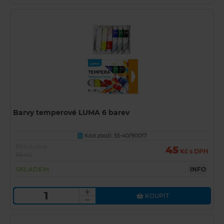
Barvy temperové LUMA 6 barev
Kód zboží: 55-40/90017
U
Běžná cena
45
Kč s DPH
69 Kč
SKLADEM
INFO
KOUPIT