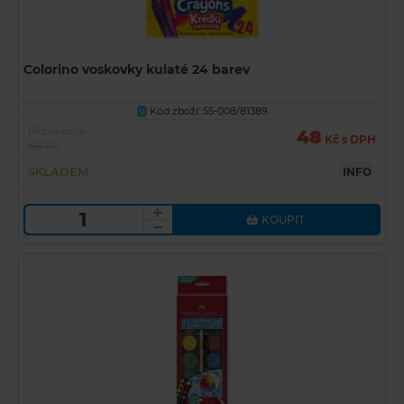
Colorino voskovky kulaté 24 barev
Kód zboží: 55-008/81389
U
Běžná cena
48
Kč s DPH
88 Kč
SKLADEM
INFO
KOUPIT