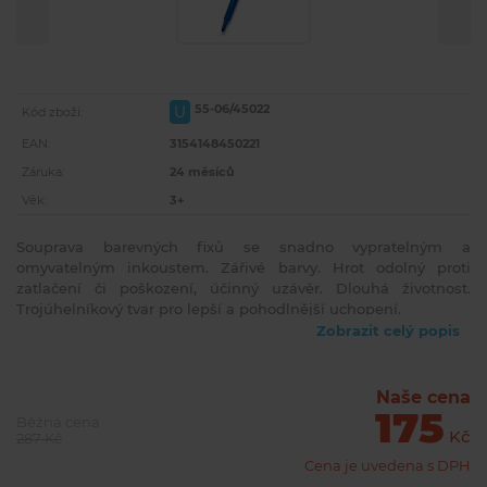
55-06/45022
U
Kód zboží:
EAN:
3154148450221
Záruka:
24 měsíců
Věk:
3+
Souprava barevných fixů se snadno vypratelným a
omyvatelným inkoustem. Zářivé barvy. Hrot odolný proti
zatlačení či poškození, účinný uzávěr. Dlouhá životnost.
Trojúhelníkový tvar pro lepší a pohodlnější uchopení.
Zobrazit celý popis
Naše cena
175
Běžná cena
Kč
287 Kč
Cena je uvedena s DPH