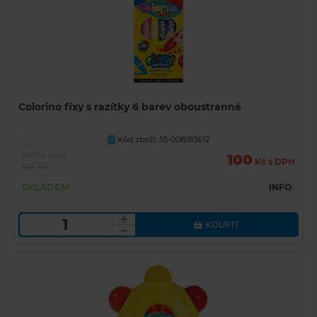
Colorino fixy s razítky 6 barev oboustranné
Kód zboží: 55-008/83612
U
Běžná cena
100
Kč s DPH
183 Kč
SKLADEM
INFO
KOUPIT