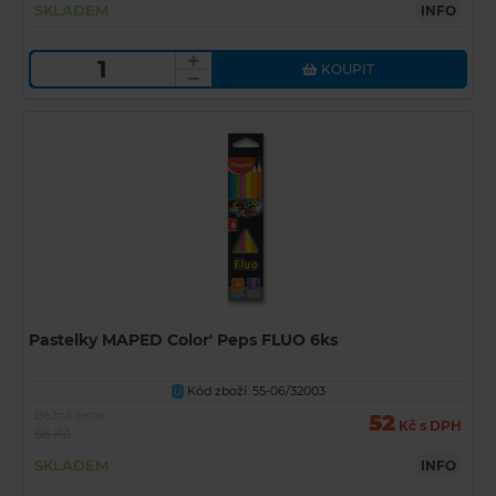
SKLADEM
INFO
KOUPIT
Pastelky MAPED Color' Peps FLUO 6ks
Kód zboží: 55-06/32003
U
Běžná cena
52
Kč s DPH
66 Kč
SKLADEM
INFO