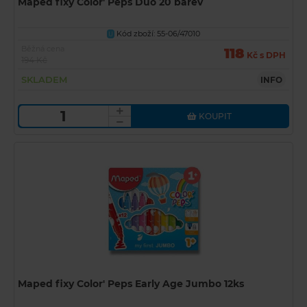
Maped fixy Color' Peps Duo 20 barev
Kód zboží: 55-06/47010
U
Běžná cena
118
Kč s DPH
194 Kč
SKLADEM
INFO
KOUPIT
Maped fixy Color' Peps Early Age Jumbo 12ks