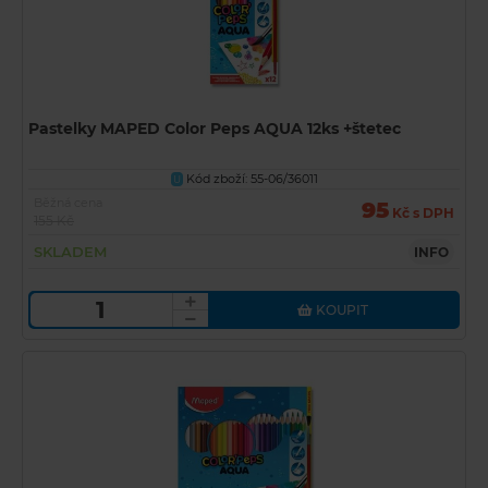
Pastelky MAPED Color Peps AQUA 12ks +štetec
Kód zboží: 55-06/36011
U
Běžná cena
95
Kč s DPH
155 Kč
SKLADEM
INFO
KOUPIT