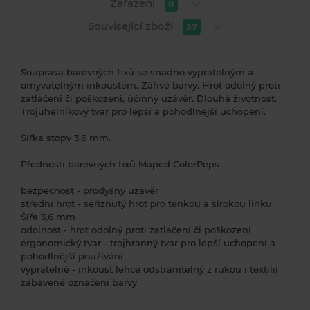
Zařazení
8
Související zboží
37
Souprava barevných fixů se snadno vypratelným a
omyvatelným inkoustem. Zářivé barvy. Hrot odolný proti
zatlačení či poškození, účinný uzávěr. Dlouhá životnost.
Trojúhelníkový tvar pro lepší a pohodlnější uchopení.
Šířka stopy 3,6 mm.
Přednosti barevných fixů Maped ColorPeps
bezpečnost - prodyšný uzávěr
střední hrot - seříznutý hrot pro tenkou a širokou linku.
Šíře 3,6 mm
odolnost - hrot odolný proti zatlačení či poškození
ergonomický tvar - trojhranný tvar pro lepší uchopení a
pohodlnější používání
vypratelné - inkoust lehce odstranitelný z rukou i textilií
zábavené označení barvy