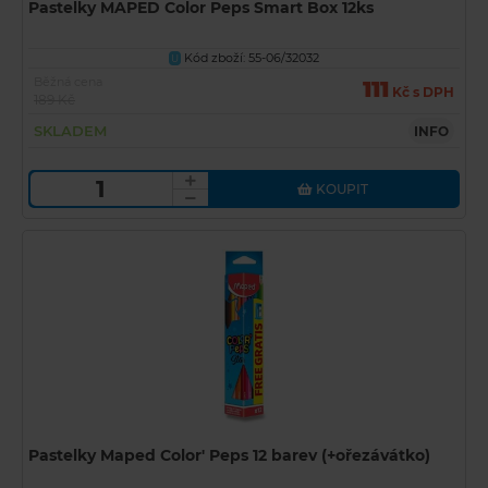
Pastelky MAPED Color Peps Smart Box 12ks
Kód zboží: 55-06/32032
U
Běžná cena
111
Kč s DPH
189 Kč
SKLADEM
INFO
KOUPIT
Pastelky Maped Color' Peps 12 barev (+ořezávátko)