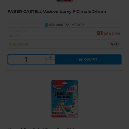
FABER-CASTELL Vodové barvy F-C malé 24mm
Kód zboží: 55-06/25017
U
Běžná cena
91
Kč s DPH
149 Kč
SKLADEM
INFO
KOUPIT