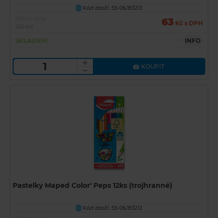
Kód zboží: 55-06/83213
U
Běžná cena
63
Kč s DPH
105 Kč
SKLADEM
INFO
KOUPIT
Pastelky Maped Color' Peps 12ks (trojhranné)
Kód zboží: 55-06/83212
U