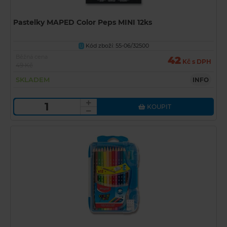
Pastelky MAPED Color Peps MINI 12ks
Kód zboží: 55-06/32500
U
Běžná cena
42
Kč s DPH
49 Kč
SKLADEM
INFO
KOUPIT