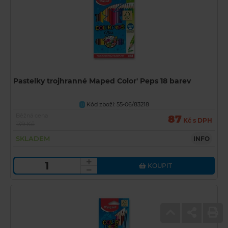
Pastelky trojhranné Maped Color' Peps 18 barev
Kód zboží: 55-06/83218
U
Běžná cena
87
Kč s DPH
139 Kč
SKLADEM
INFO
KOUPIT