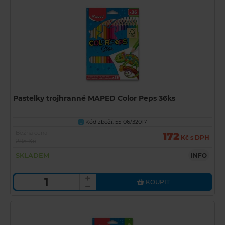
Pastelky trojhranné MAPED Color Peps 36ks
Kód zboží: 55-06/32017
U
Běžná cena
172
Kč s DPH
285 Kč
SKLADEM
INFO
KOUPIT