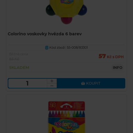
Colorino voskovky hvězda 6 barev
Kód zboží: 55-008/83301
U
Běžná cena
57
Kč s DPH
83 Kč
SKLADEM
INFO
KOUPIT