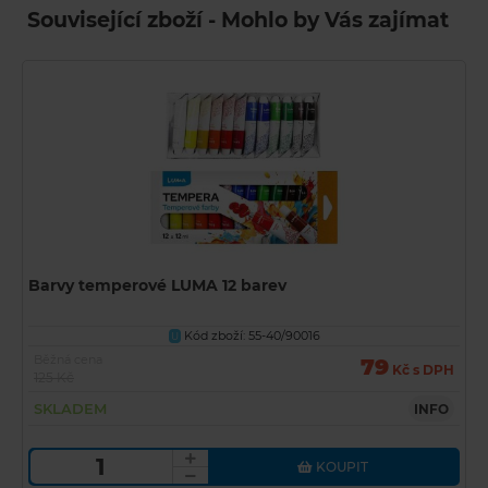
Související zboží - Mohlo by Vás zajímat
Barvy temperové LUMA 12 barev
Kód zboží: 55-40/90016
U
Běžná cena
79
Kč s DPH
125 Kč
SKLADEM
INFO
KOUPIT