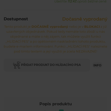
Ušetříte
112 Kč
oproti běžné ceně.
Dočasně vyprodaný
Dostupnost
Tento produkt je
DOČASNĚ vyprodaný
nebo je v
BLOKACI
z již
uzavřených objednávek. Pokud tedy nemáte toto zboží u nás
objednané a máte o něj zájem, tak můžete využít funkci
,,HLÍDACÍ PES" a po opětovném naskladnění tohoto produktu,
budete e-mailem informování. Funkci ,,HLÍDACÍ PES" naleznete
pod tímto textem a její využití je zcela NEZÁVAZNÉ!
PŘIDAT PRODUKT DO HLÍDACÍHO PSA
INFO
Popis produktu