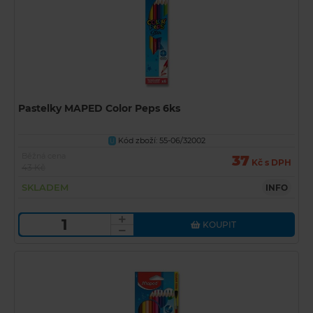
Pastelky MAPED Color Peps 6ks
Kód zboží: 55-06/32002
U
Běžná cena
37
Kč s DPH
43 Kč
SKLADEM
INFO
KOUPIT