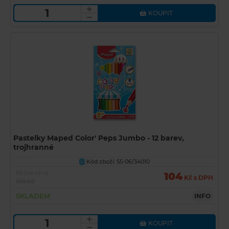
KOUPIT
Pastelky Maped Color' Peps Jumbo - 12 barev,
trojhranné
Kód zboží: 55-06/34010
U
Běžná cena
104
Kč s DPH
169 Kč
SKLADEM
INFO
KOUPIT