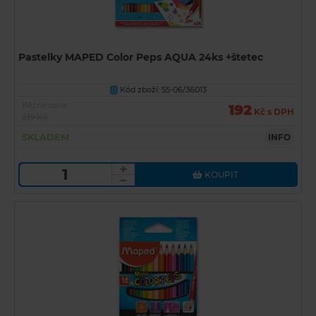
Pastelky MAPED Color Peps AQUA 24ks +štetec
Kód zboží: 55-06/36013
U
Běžná cena
192
Kč s DPH
219 Kč
SKLADEM
INFO
KOUPIT