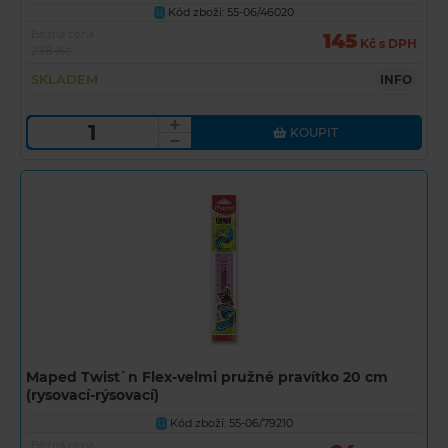
Kód zboží: 55-06/46020
U
Běžná cena
145
Kč s DPH
238 Kč
SKLADEM
INFO
KOUPIT
Maped Twist`n Flex-velmi pružné pravítko 20 cm
(rysovací-rýsovací)
Kód zboží: 55-06/79210
U
Běžná cena