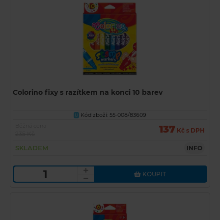
Colorino fixy s razítkem na konci 10 barev
Kód zboží: 55-008/83609
U
Běžná cena
137
Kč s DPH
235 Kč
SKLADEM
INFO
KOUPIT