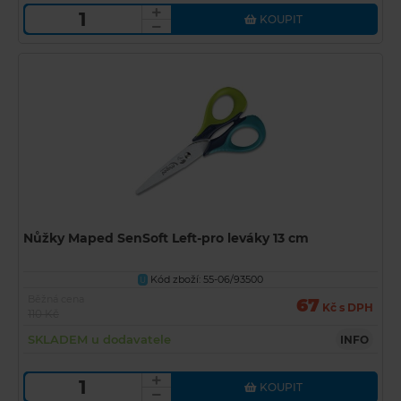
KOUPIT
Nůžky Maped SenSoft Left-pro leváky 13 cm
Kód zboží: 55-06/93500
U
Běžná cena
67
Kč s DPH
110 Kč
SKLADEM u dodavatele
INFO
KOUPIT