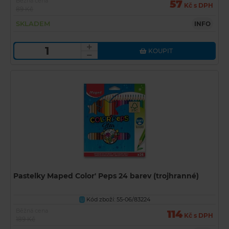
Běžná cena
57
Kč s DPH
89 Kč
SKLADEM
INFO
KOUPIT
Pastelky Maped Color' Peps 24 barev (trojhranné)
Kód zboží: 55-06/83224
U
Běžná cena
114
Kč s DPH
189 Kč