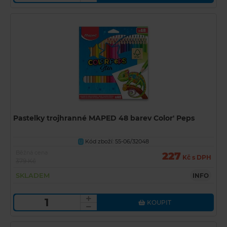
Pastelky trojhranné MAPED 48 barev Color' Peps
Kód zboží: 55-06/32048
U
Běžná cena
227
Kč s DPH
379 Kč
SKLADEM
INFO
KOUPIT