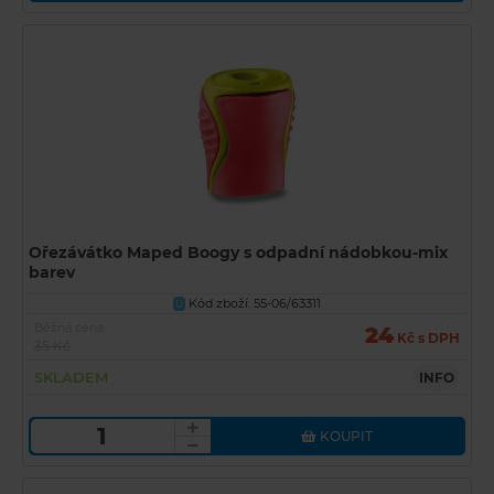
Ořezávátko Maped Boogy s odpadní nádobkou-mix
barev
Kód zboží: 55-06/63311
U
Běžná cena
24
Kč s DPH
35 Kč
SKLADEM
INFO
KOUPIT