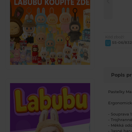
Kód zboží:
55-06/832
U
Popis p
Pastelky Ma
Ergonomické
- Souprava 1
- Trojhranné
- Měkká odo
- Jasné bar