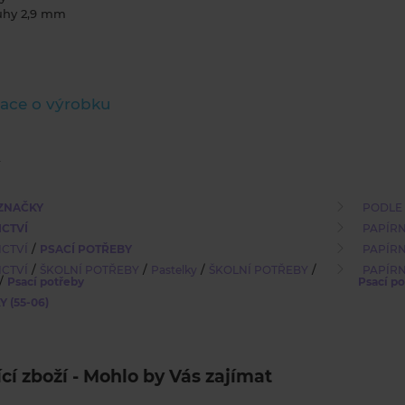
tuhy 2,9 mm
ace o výrobku
ZNAČKY
PODLE
ICTVÍ
PAPÍRN
/
ICTVÍ
PSACÍ POTŘEBY
PAPÍRN
/
/
/
/
ICTVÍ
ŠKOLNÍ POTŘEBY
Pastelky
ŠKOLNÍ POTŘEBY
PAPÍRN
/
Psací potřeby
Psací p
 (55-06)
ící zboží - Mohlo by Vás zajímat