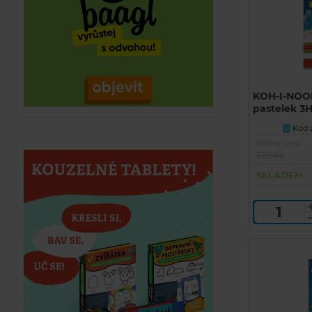
KOH-I-NOO
pastelek 3H
Kód z
U
Běžná cena
329 Kč
SKLADEM