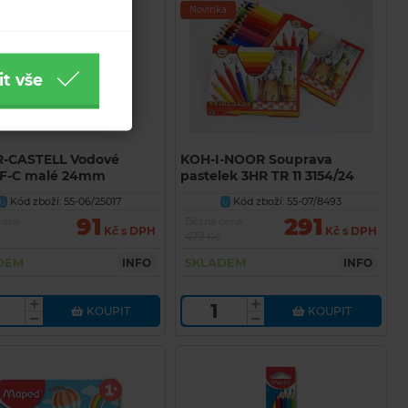
Novinka
it vše
-CASTELL Vodové
KOH-I-NOOR Souprava
 F-C malé 24mm
pastelek 3HR TR 11 3154/24
Kód zboží: 55-06/25017
Kód zboží: 55-07/8493
U
U
91
291
cena
Běžná cena
Kč s DPH
Kč s DPH
479 Kč
DEM
SKLADEM
INFO
INFO
KOUPIT
KOUPIT