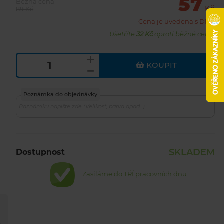
57
Běžná cena
Kč
89 Kč
Cena je uvedena s DPH
Ušetříte
32 Kč
oproti běžné ceně.
KOUPIT
Poznámka do objednávky
SKLADEM
Dostupnost
Zasíláme do TŘÍ pracovních dnů.