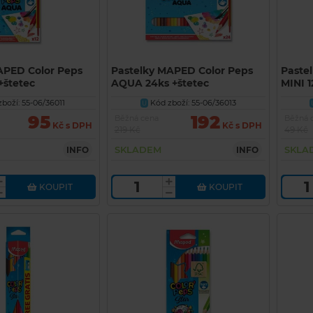
APED Color Peps
Pastelky MAPED Color Peps
Paste
+štetec
AQUA 24ks +štetec
MINI 1
boží: 55-06/36011
Kód zboží: 55-06/36013
U
95
192
Běžná cena
Běžná 
Kč s DPH
Kč s DPH
219 Kč
49 Kč
SKLADEM
SKLA
INFO
INFO
KOUPIT
KOUPIT