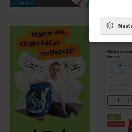
Nast
Colorino v
barev
Kód zb
U
Běžná cena
83 Kč
SKLADEM
Akční
Novinka