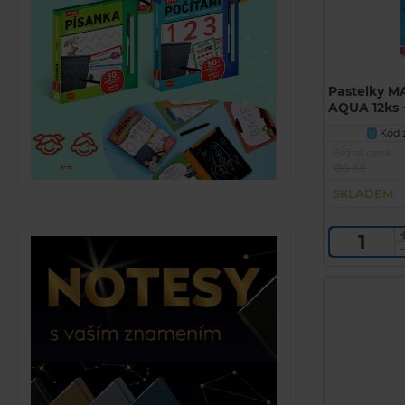
Pastelky M
AQUA 12ks 
Kód z
U
Běžná cena
155 Kč
SKLADEM