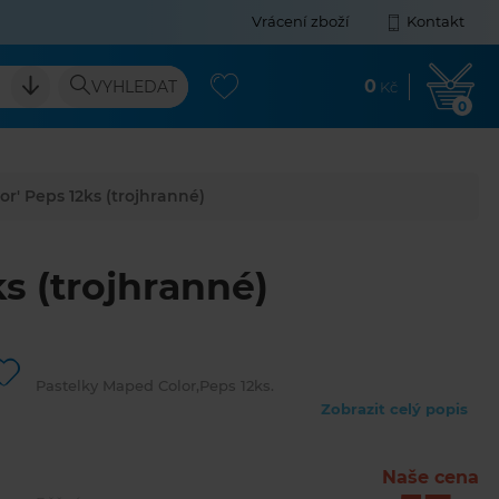
Vrácení zboží
Kontakt
0
VYHLEDAT
Kč
0
r' Peps 12ks (trojhranné)
s (trojhranné)
Pastelky Maped Color‚Peps 12ks.
Zobrazit celý popis
Naše cena