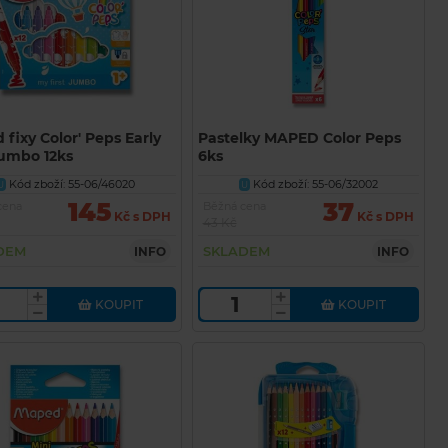
fixy Color' Peps Early
Pastelky MAPED Color Peps
umbo 12ks
6ks
Kód zboží: 55-06/46020
Kód zboží: 55-06/32002
U
U
145
37
cena
Běžná cena
Kč s DPH
Kč s DPH
43 Kč
DEM
SKLADEM
INFO
INFO
KOUPIT
KOUPIT