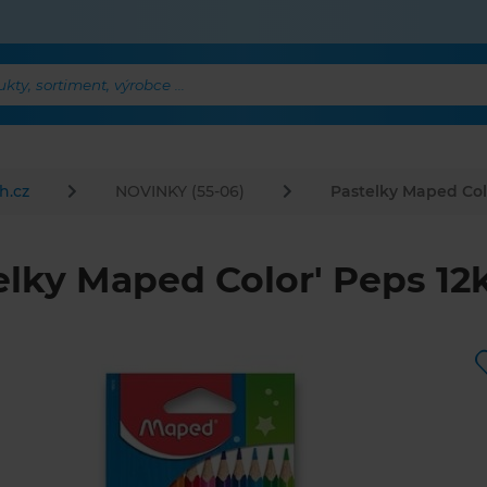
ty, sortiment, výrobce ...
h.cz
NOVINKY (55-06)
Pastelky Maped Colo
elky Maped Color' Peps 12k