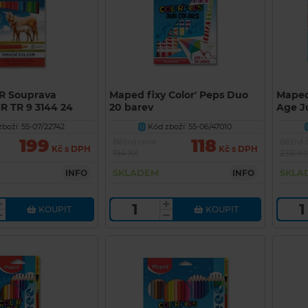
R Souprava
Maped fixy Color' Peps Duo
Maped 
R TR 9 3144 24
20 barev
Age J
boží: 55-07/22742
Kód zboží: 55-06/47010
U
199
118
Běžná cena
Běžná 
Kč s DPH
Kč s DPH
194 Kč
238 Kč
SKLADEM
SKLA
INFO
INFO
KOUPIT
KOUPIT