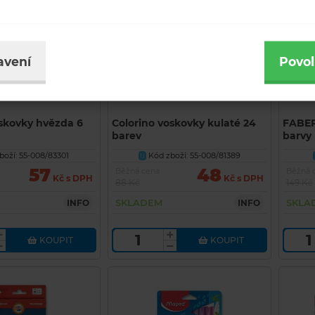
avení
Povol
oskovky hvězda 6
Colorino voskovky kulaté 24
FABER
barev
barvy
oží: 55-008/83301
Kód zboží: 55-008/81389
U
57
48
Běžná cena
Běžná 
Kč s DPH
Kč s DPH
88 Kč
149 Kč
SKLADEM
SKLA
INFO
INFO
KOUPIT
KOUPIT