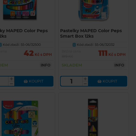
lky MAPED Color Peps
Pastelky MAPED Color Peps
2ks
Smart Box 12ks
Kód zboží: 55-06/32500
Kód zboží: 55-06/32032
U
U
42
111
cena
Běžná cena
Kč s DPH
Kč s DPH
189 Kč
DEM
SKLADEM
INFO
INFO
KOUPIT
KOUPIT