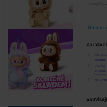
- Tloušťka 
Inform
Zařazení
PODLE 
PAPÍRN
PAPÍRN
PAPÍRN
Pastelky
NOVINKY
Souvisej