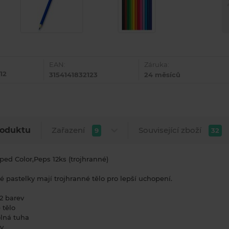
EAN:
Záruka:
12
3154141832123
24 měsíců
Zařazení
Související zboží
roduktu
9
32
ped Color‚Peps 12ks (trojhranné)
 pastelky mají trojhranné tělo pro lepší uchopení.
2 barev
 tělo
lná tuha
vy