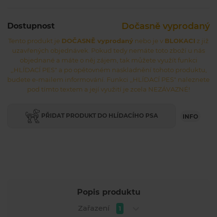
Dočasně vyprodaný
Dostupnost
Tento produkt je
DOČASNĚ vyprodaný
nebo je v
BLOKACI
z již
uzavřených objednávek. Pokud tedy nemáte toto zboží u nás
objednané a máte o něj zájem, tak můžete využít funkci
,,HLÍDACÍ PES" a po opětovném naskladnění tohoto produktu,
budete e-mailem informování. Funkci ,,HLÍDACÍ PES" naleznete
pod tímto textem a její využití je zcela NEZÁVAZNÉ!
PŘIDAT PRODUKT DO HLÍDACÍHO PSA
INFO
Popis produktu
Zařazení
1