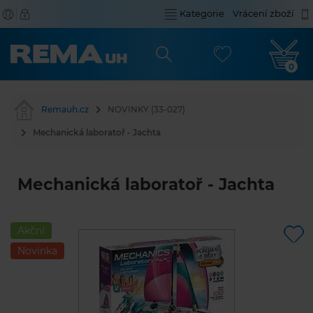
Kategorie
Vrácení zboží
0
Remauh.cz
NOVINKY (33-027)
Mechanická laboratoř - Jachta
Mechanická laboratoř - Jachta
Akční
Novinka