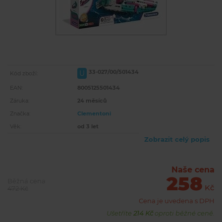
33-027/00/501434
U
Kód zboží:
EAN:
8005125501434
Záruka:
24 měsíců
Značka:
Clementoni
Věk:
od 3 let
Zobrazit celý popis
Naše cena
258
Běžná cena
Kč
472 Kč
Cena je uvedena s DPH
Ušetříte
214 Kč
oproti běžné ceně.