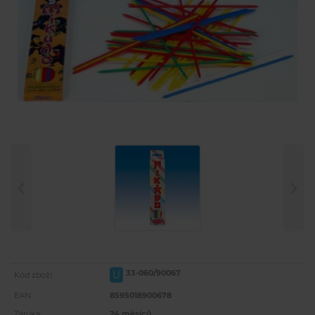
33-060/90067
U
Kód zboží:
EAN:
8595018900678
Záruka:
24 měsíců