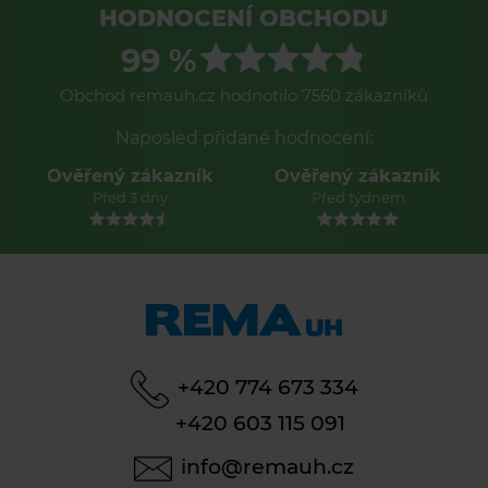
HODNOCENÍ OBCHODU
99 %
Obchod remauh.cz hodnotilo 7560 zákazníků
Naposled přidané hodnocení:
Ověřený zákazník
Ověřený zákazník
Před 3 dny
Před týdnem
+420 774 673 334
+420 603 115 091
info@remauh.cz