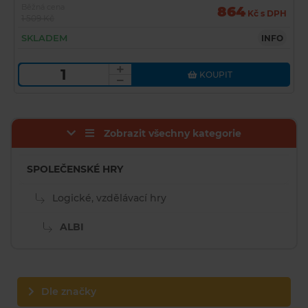
Běžná cena
864
Kč s DPH
1 509 Kč
SKLADEM
INFO
KOUPIT
Zobrazit všechny kategorie
SPOLEČENSKÉ HRY
Logické, vzdělávací hry
ALBI
Dle značky