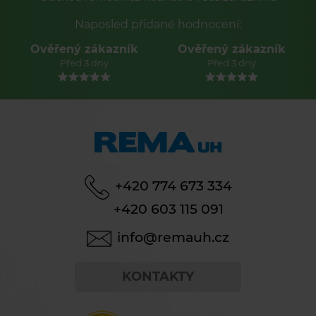
Naposled přidané hodnocení:
věřený zákazník
Ověřený zákazník
Ověře
Před 3 dny
Před 3 dny
+420 774 673 334
+420 603 115 091
info@remauh.cz
KONTAKTY