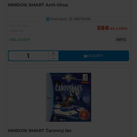
MINDOK SMART Anti-Virus
Kód zboží: 33-083/30059
U
Běžná cena
588
Kč s DPH
1 105 Kč
SKLADEM
INFO
KOUPIT
MINDOK SMART Čarovný les