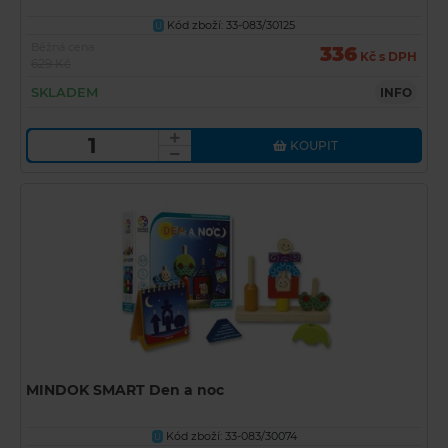
Kód zboží: 33-083/30125
U
Běžná cena
336
Kč s DPH
629 Kč
SKLADEM
INFO
KOUPIT
MINDOK SMART Den a noc
Kód zboží: 33-083/30074
U