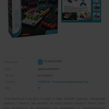
33-083/30160
U
Kód zboží:
EAN:
8595558301607
Záruka:
24 měsíců
Značka:
MINDOK - Moderní společenské hry
Věk:
7+
Hlavolamová hra pro 1 hráče z řady SMART games. Nespočet
zadání i řešení, ale podaří se vám jedno nalézt? Herní plán
pro Kvadrilion je připraven po sestavení 4 magnetických