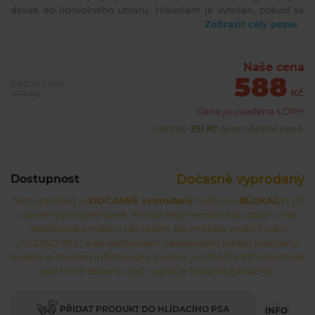
desek do libovolného útvaru. Hlavolam je vyřešen, pokud se
vám podařilo umístit všech 12 dílků skládačky na herní plán,
Zobrazit celý popis
který jste si sestavili. Velké, odolné dílky skládačky jsou ideální
pro hru v každém věku. Vzorové úkoly v knížce zadání jsou
seřazeny od jednodušších až po velmi náročné. Ty
Naše cena
588
nejnáročnější mají pak pouze jediné řešení. Použijte vzorová
Běžná cena
zadání, nebo si jednoduše vytvořte svá vlastní!
Kč
979 Kč
Cena je uvedena s DPH
Ušetříte
391 Kč
oproti běžné ceně.
Dočasně vyprodaný
Dostupnost
Tento produkt je
DOČASNĚ vyprodaný
nebo je v
BLOKACI
z již
uzavřených objednávek. Pokud tedy nemáte toto zboží u nás
objednané a máte o něj zájem, tak můžete využít funkci
,,HLÍDACÍ PES" a po opětovném naskladnění tohoto produktu,
budete e-mailem informování. Funkci ,,HLÍDACÍ PES" naleznete
pod tímto textem a její využití je zcela NEZÁVAZNÉ!
PŘIDAT PRODUKT DO HLÍDACÍHO PSA
INFO