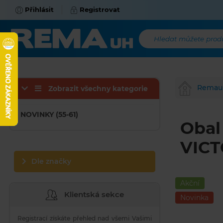
Přihlásit
Registrovat
Hledat můžete produk
Remau
Zobrazit všechny kategorie
NOVINKY (55-61)
Obal 
VICT
Dle značky
Akční
Klientská sekce
Novinka
Registrací získáte přehled nad všemi Vašimi