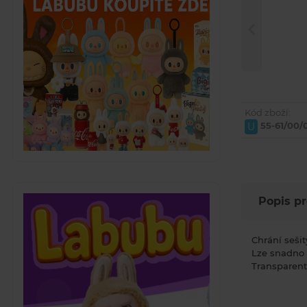
Kód zboží:
55-61/00/
U
Popis p
Chrání seši
Lze snadno 
Transparent