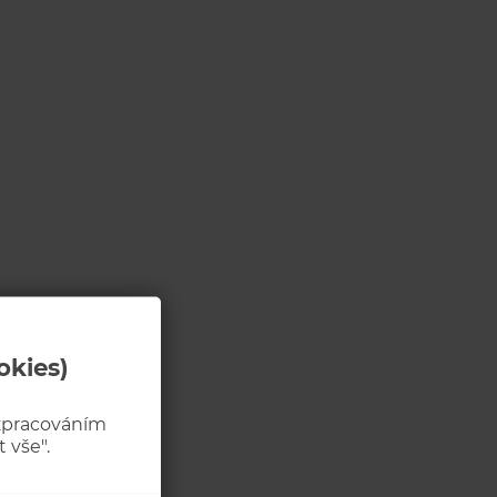
okies)
 zpracováním
 vše".