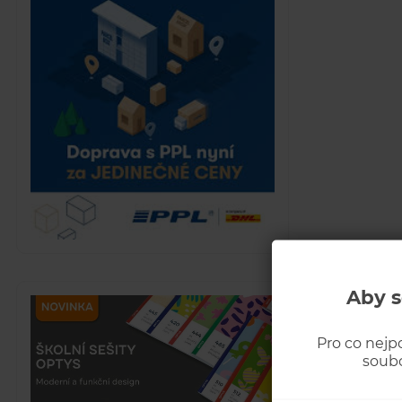
Aby s
Pro co nejp
soubo