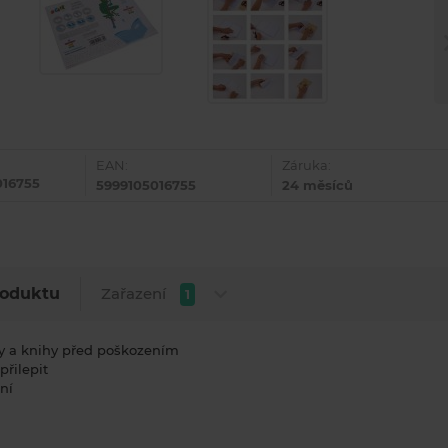
EAN:
Záruka:
016755
5999105016755
24 měsíců
Zařazení
roduktu
1
ty a knihy před poškozením
přilepit
ní