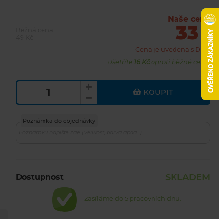
Naše cena
33
Běžná cena
Kč
49 Kč
Cena je uvedena s DPH
Ušetříte
16 Kč
oproti běžné ceně.
KOUPIT
Poznámka do objednávky
SKLADEM
Dostupnost
Zasíláme do 5 pracovních dnů.