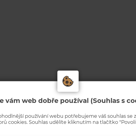
e vám web dobře používal (Souhlas s co
ohodlnější používání webu potřebujeme váš souhlas se
rů cookies. Souhlas udělíte kliknutím na tlačítko "Povolit