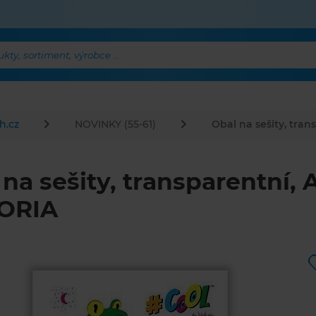
ty, sortiment, výrobce ...
h.cz
NOVINKY (55-61)
Obal na sešity, tran
na sešity, transparentní, 
ORIA