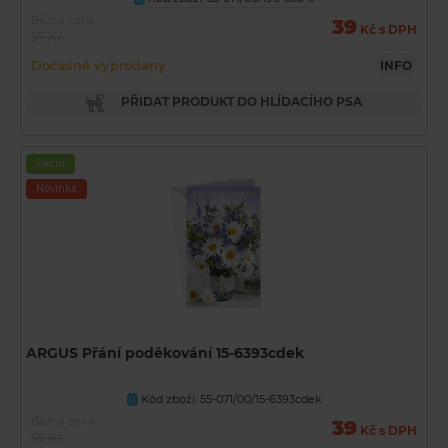
Běžná cena
39
Kč s DPH
55 Kč
Dočasně vyprodaný
INFO
PŘIDAT PRODUKT DO HLÍDACÍHO PSA
Akční
Novinka
ARGUS Přání poděkování 15-6393cdek
Kód zboží: 55-071/00/15-6393cdek
U
Běžná cena
39
Kč s DPH
55 Kč