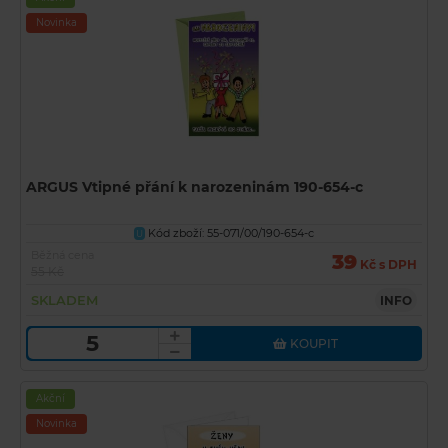
Novinka
ARGUS Vtipné přání k narozeninám 190-654-c
Kód zboží: 55-071/00/190-654-c
U
Běžná cena
39
Kč s DPH
55 Kč
SKLADEM
INFO
KOUPIT
Akční
Novinka