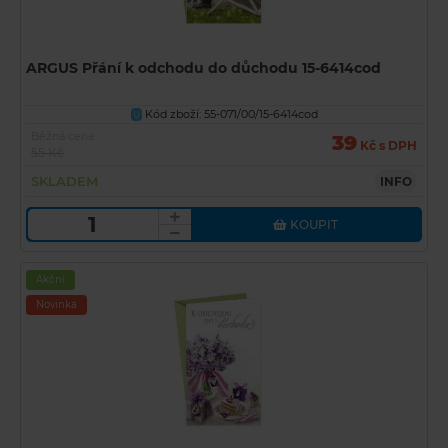
ARGUS Přání k odchodu do důchodu 15-6414cod
Kód zboží: 55-071/00/15-6414cod
U
Běžná cena
39
Kč s DPH
55 Kč
SKLADEM
INFO
KOUPIT
Akční
Novinka