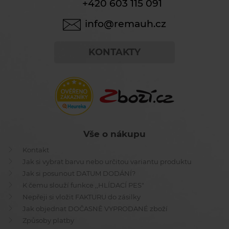
+420 603 115 091
info@remauh.cz
KONTAKTY
Vše o nákupu
Kontakt
Jak si vybrat barvu nebo určitou variantu produktu
Jak si posunout DATUM DODÁNÍ?
K čemu slouží funkce ,,HLÍDACÍ PES"
Nepřeji si vložit FAKTURU do zásilky
Jak objednat DOČASNĚ VYPRODANÉ zboží
Způsoby platby