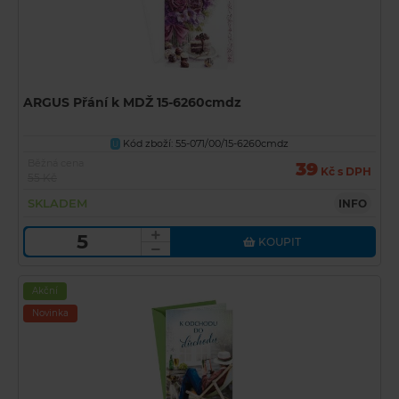
ARGUS Přání k MDŽ 15-6260cmdz
Kód zboží: 55-071/00/15-6260cmdz
U
Běžná cena
39
Kč s DPH
55 Kč
SKLADEM
INFO
KOUPIT
Akční
Novinka