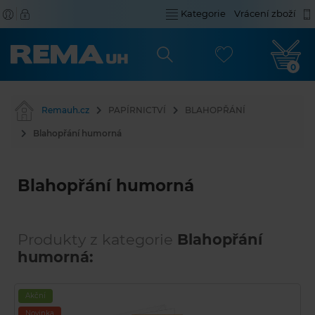
Kategorie
Vrácení zboží
0
Remauh.cz
PAPÍRNICTVÍ
BLAHOPŘÁNÍ
Blahopřání humorná
Blahopřání humorná
Produkty z kategorie
Blahopřání
humorná:
Akční
Novinka