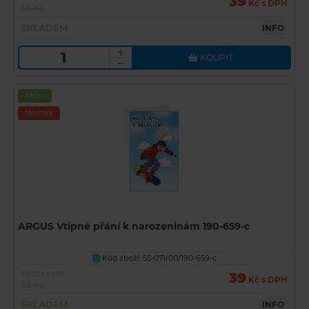
39
Kč s DPH
55 Kč
SKLADEM
INFO
KOUPIT
Akční
Novinka
ARGUS Vtipné přání k narozeninám 190-659-c
Kód zboží: 55-071/00/190-659-c
U
Běžná cena
39
Kč s DPH
55 Kč
SKLADEM
INFO