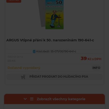
Novinka
ARGUS Vtipné přání k 50. narozeninám 190-641-c
Kód zboží: 55-071/00/190-641-c
U
Běžná cena
39
Kč s DPH
55 Kč
Dočasně vyprodaný
INFO
PŘIDAT PRODUKT DO HLÍDACÍHO PSA
Zobrazit všechny kategorie