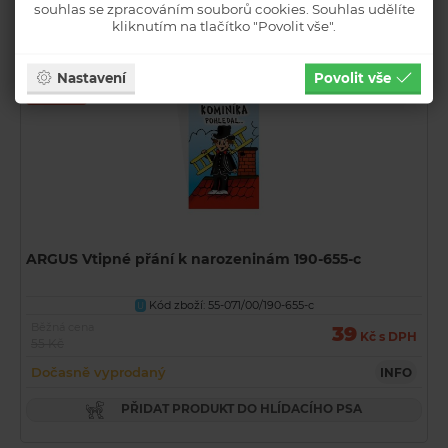
PŘIDAT PRODUKT DO HLÍDACÍHO PSA
souhlas se zpracováním souborů cookies. Souhlas udělíte
kliknutím na tlačítko "Povolit vše".
Akční
Nastavení
Povolit vše
Novinka
ARGUS Vtipné přání k narozeninám 190-655-c
Kód zboží: 55-071/00/190-655-c
U
Běžná cena
39
Kč s DPH
55 Kč
Dočasně vyprodaný
INFO
PŘIDAT PRODUKT DO HLÍDACÍHO PSA