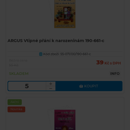
ARGUS Vtipné přání k narozeninám 190-661-c
Kód zboží: 55-071/00/190-661-c
U
Běžná cena
39
Kč s DPH
55 Kč
SKLADEM
INFO
KOUPIT
Akční
Novinka