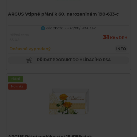
ARGUS Vtipné přání k 60. narozeninám 190-633-c
Kód zboží: 55-071/00/190-633-c
U
Běžná cena
31
Kč s DPH
55 Kč
Dočasně vyprodaný
INFO
PŘIDAT PRODUKT DO HLÍDACÍHO PSA
Akční
Novinka
ARGUS Přání poděkování 15-6158cdek