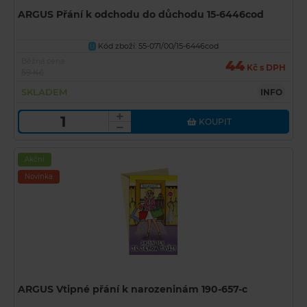
ARGUS Přání k odchodu do důchodu 15-6446cod
Kód zboží: 55-071/00/15-6446cod
U
Běžná cena
44
Kč s DPH
59 Kč
SKLADEM
INFO
KOUPIT
Akční
Novinka
ARGUS Vtipné přání k narozeninám 190-657-c