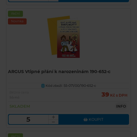
Akční
Novinka
ARGUS Vtipné přání k narozeninám 190-652-c
Kód zboží: 55-071/00/190-652-c
U
Běžná cena
39
Kč s DPH
55 Kč
SKLADEM
INFO
KOUPIT
Akční