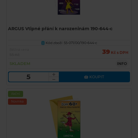
ARGUS Vtipné přání k narozeninám 190-644-c
Kód zboží: 55-071/00/190-644-c
U
Běžná cena
39
Kč s DPH
55 Kč
SKLADEM
INFO
KOUPIT
Akční
Novinka