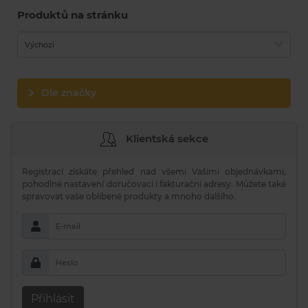
Produktů na stránku
Výchozí
Dle značky
Klientská sekce
Registrací získáte přehled nad všemi Vašimi objednávkami,
pohodlné nastavení doručovací i fakturační adresy. Můžete také
spravovat vaše oblíbené produkty a mnoho dalšího.
E-mail
Heslo
Přihlásit