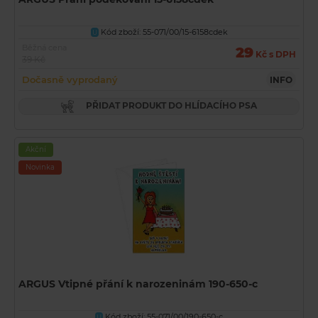
Kód zboží: 55-071/00/15-6158cdek
U
Běžná cena
29
Kč s DPH
39 Kč
Dočasně vyprodaný
INFO
PŘIDAT PRODUKT DO HLÍDACÍHO PSA
Akční
Novinka
ARGUS Vtipné přání k narozeninám 190-650-c
Kód zboží: 55-071/00/190-650-c
U