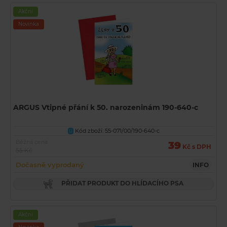
Akční
Novinka
ARGUS Vtipné přání k 50. narozeninám 190-640-c
Kód zboží: 55-071/00/190-640-c
U
Běžná cena
39
Kč s DPH
55 Kč
Dočasně vyprodaný
INFO
PŘIDAT PRODUKT DO HLÍDACÍHO PSA
Akční