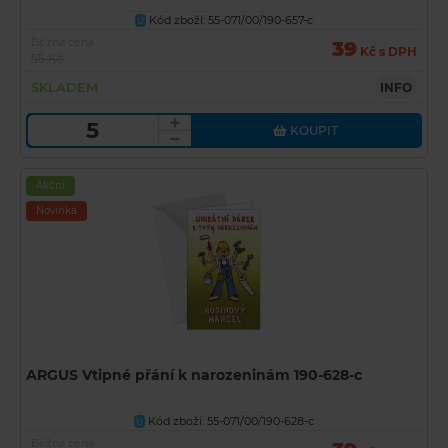
Kód zboží: 55-071/00/190-657-c
U
Běžná cena
39
Kč s DPH
55 Kč
SKLADEM
INFO
KOUPIT
Akční
Novinka
ARGUS Vtipné přání k narozeninám 190-628-c
Kód zboží: 55-071/00/190-628-c
U
Běžná cena