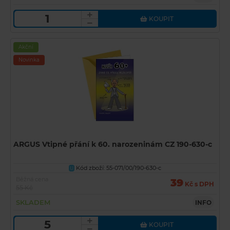
KOUPIT
Akční
Novinka
ARGUS Vtipné přání k 60. narozeninám CZ 190-630-c
Kód zboží: 55-071/00/190-630-c
U
Běžná cena
39
Kč s DPH
55 Kč
SKLADEM
INFO
KOUPIT