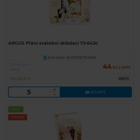
ARGUS Přání svatební skládací 73-643c
Kód zboží: 55-071/00/73-643c
U
Běžná cena
44
Kč s DPH
59 Kč
SKLADEM
INFO
KOUPIT
Akční
Novinka