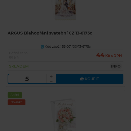
ARGUS Blahopřání svatební CZ 13-6175c
Kód zboží: 55-071/00/13-6175c
U
Běžná cena
44
Kč s DPH
59 Kč
SKLADEM
INFO
KOUPIT
Akční
Novinka