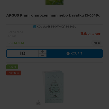
ARGUS Přání k narozeninám nebo k svátku 15-6549c
Kód zboží: 55-071/00/15-6549c
U
Běžná cena
34
Kč s DPH
45 Kč
SKLADEM
INFO
KOUPIT
Akční
Novinka