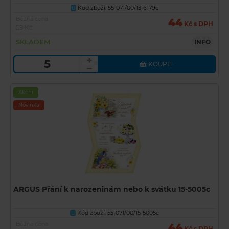
Kód zboží: 55-071/00/13-6179c
U
Běžná cena
44
Kč s DPH
59 Kč
SKLADEM
INFO
KOUPIT
Akční
Novinka
ARGUS Přání k narozeninám nebo k svátku 15-5005c
Kód zboží: 55-071/00/15-5005c
U
Běžná cena
44
Kč s DPH