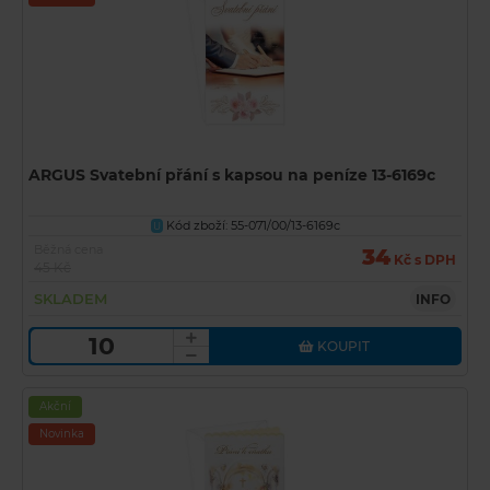
ARGUS Svatební přání s kapsou na peníze 13-6169c
Kód zboží: 55-071/00/13-6169c
U
Běžná cena
34
Kč s DPH
45 Kč
SKLADEM
INFO
KOUPIT
Akční
Novinka