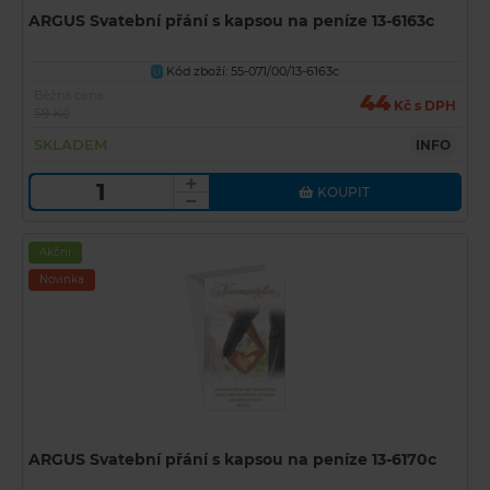
ARGUS Svatební přání s kapsou na peníze 13-6163c
Kód zboží: 55-071/00/13-6163c
U
Běžná cena
44
Kč s DPH
59 Kč
SKLADEM
INFO
KOUPIT
Akční
Novinka
ARGUS Svatební přání s kapsou na peníze 13-6170c