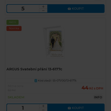
KOUPIT
Akční
Novinka
ARGUS Svatební přání 13-6177c
Kód zboží: 55-071/00/13-6177c
U
Běžná cena
44
Kč s DPH
62 Kč
SKLADEM
INFO
KOUPIT