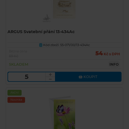
ARGUS Svatební přání 13-434Ac
Kód zboží: 55-071/00/13-434Ac
U
Běžná cena
54
Kč s DPH
69 Kč
SKLADEM
INFO
KOUPIT
Akční
Novinka