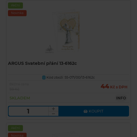
Akční
Novinka
ARGUS Svatební přání 13-6162c
Kód zboží: 55-071/00/13-6162c
U
Běžná cena
44
Kč s DPH
59 Kč
SKLADEM
INFO
KOUPIT
Akční
Novinka