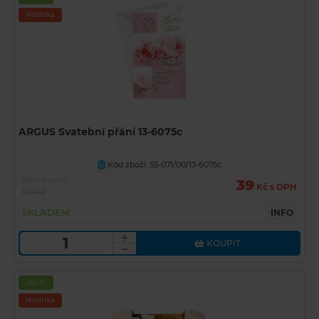
Novinka
ARGUS Svatební přání 13-6075c
Kód zboží: 55-071/00/13-6075c
U
Běžná cena
39
Kč s DPH
55 Kč
SKLADEM
INFO
KOUPIT
Akční
Novinka