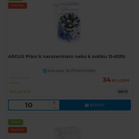
Novinka
ARGUS Přání k narozeninám nebo k svátku 15-6551c
Kód zboží: 55-071/00/15-6551c
U
Běžná cena
34
Kč s DPH
45 Kč
SKLADEM
INFO
KOUPIT
Akční
Novinka