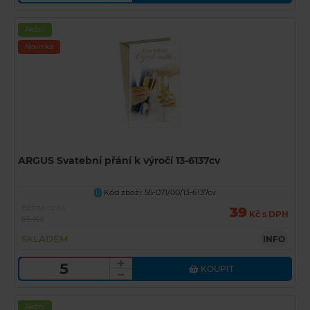
Akční
Novinka
ARGUS Svatební přání k výročí 13-6137cv
Kód zboží: 55-071/00/13-6137cv
U
Běžná cena
39
Kč s DPH
55 Kč
SKLADEM
INFO
KOUPIT
Akční