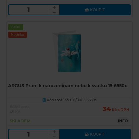
KOUPIT
Akční
Novinka
ARGUS Přání k narozeninám nebo k svátku 15-6550c
Kód zboží: 55-071/00/15-6550c
U
Běžná cena
34
Kč s DPH
45 Kč
SKLADEM
INFO
KOUPIT