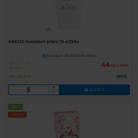
ARGUS Svatební přání 13-435Ac
Kód zboží: 55-071/00/13-435Ac
U
Běžná cena
44
Kč s DPH
62 Kč
SKLADEM
INFO
KOUPIT
Akční
Novinka