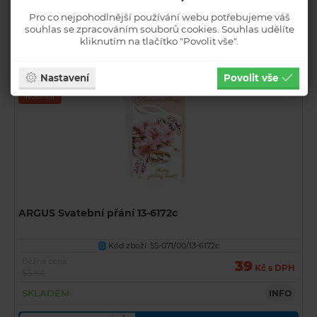
SKLADEM
INFO
Pro co nejpohodlnější používání webu potřebujeme váš
souhlas se zpracováním souborů cookies. Souhlas udělíte
KOUPIT
kliknutím na tlačítko "Povolit vše".
Nastavení
Povolit vše
Akční
Novinka
ARGUS Svatební přání 13-6172c
Kód zboží: 55-071/00/13-6172c
U
Běžná cena
39
Kč s DPH
55 Kč
SKLADEM
INFO