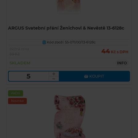
ARGUS Svatební přání Ženichovi & Nevěstě 13-6128c
Kód zboží: 55-071/00/13-6128c
U
Běžná cena
44
Kč s DPH
59 Kč
SKLADEM
INFO
KOUPIT
Akční
Novinka