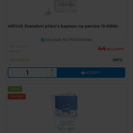
ARGUS Svatební přání s kapsou na peníze 13-6166c
Kód zboží: 55-071/00/13-6166c
U
Běžná cena
44
Kč s DPH
59 Kč
SKLADEM
INFO
KOUPIT
Akční
Novinka