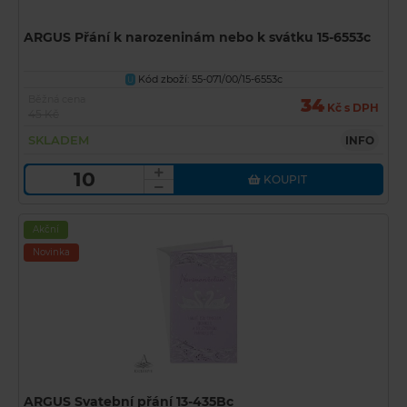
ARGUS Přání k narozeninám nebo k svátku 15-6553c
Kód zboží: 55-071/00/15-6553c
U
Běžná cena
34
Kč s DPH
45 Kč
SKLADEM
INFO
KOUPIT
Akční
Novinka
ARGUS Svatební přání 13-435Bc