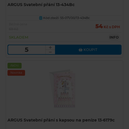
ARGUS Svatební přání 13-434Bc
Kód zboží: 55-071/00/13-434Bc
U
Běžná cena
54
Kč s DPH
69 Kč
SKLADEM
INFO
KOUPIT
Akční
Novinka
ARGUS Svatební přání s kapsou na peníze 13-6179c