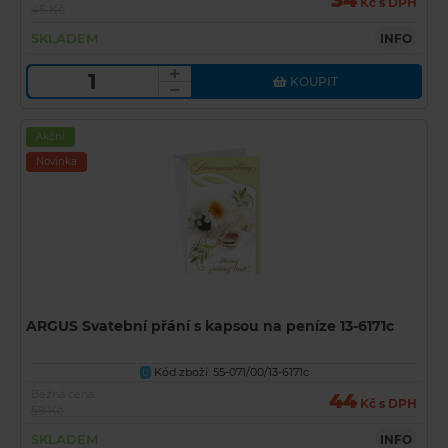
34
Kč s DPH
45 Kč
SKLADEM
INFO
KOUPIT
Akční
Novinka
ARGUS Svatební přání s kapsou na peníze 13-6171c
Kód zboží: 55-071/00/13-6171c
U
Běžná cena
44
Kč s DPH
59 Kč
SKLADEM
INFO