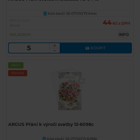
Kód zboží: 55-071/00/73-644c
U
Běžná cena
44
Kč s DPH
59 Kč
SKLADEM
INFO
KOUPIT
Akční
Novinka
ARGUS Přání k výročí svatby 13-6098c
Kód zboží: 55-071/00/13-6098c
U