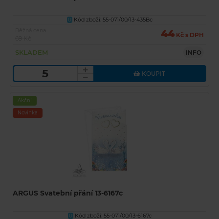
Kód zboží: 55-071/00/13-435Bc
U
Běžná cena
44
Kč s DPH
69 Kč
SKLADEM
INFO
KOUPIT
Akční
Novinka
ARGUS Svatební přání 13-6167c
Kód zboží: 55-071/00/13-6167c
U