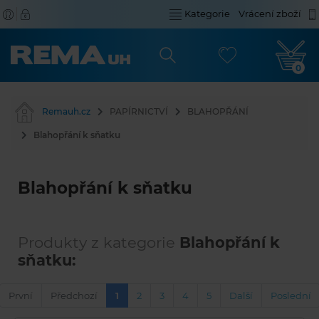
Kategorie
Vrácení zboží
0
Remauh.cz
PAPÍRNICTVÍ
BLAHOPŘÁNÍ
Blahopřání k sňatku
Blahopřání k sňatku
Produkty z kategorie
Blahopřání k
sňatku:
První
Předchozí
1
2
3
4
5
Další
Poslední