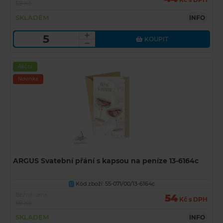
59 Kč
SKLADEM
INFO
KOUPIT
Akční
Novinka
ARGUS Svatební přání s kapsou na peníze 13-6164c
Kód zboží: 55-071/00/13-6164c
U
Běžná cena
54
Kč s DPH
69 Kč
SKLADEM
INFO