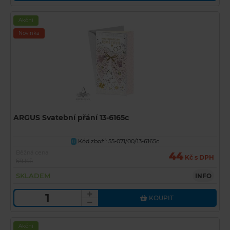
Akční
Novinka
ARGUS Svatební přání 13-6165c
Kód zboží: 55-071/00/13-6165c
U
Běžná cena
44
Kč s DPH
59 Kč
SKLADEM
INFO
KOUPIT
Akční