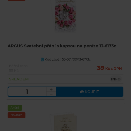
ARGUS Svatební přání s kapsou na peníze 13-6173c
Kód zboží: 55-071/00/13-6173c
U
Běžná cena
39
Kč s DPH
55 Kč
SKLADEM
INFO
KOUPIT
Akční
Novinka