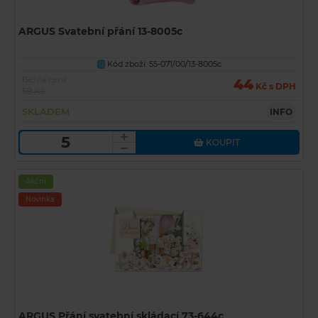
ARGUS Svatební přání 13-8005c
Kód zboží: 55-071/00/13-8005c
U
Běžná cena
44
Kč s DPH
59 Kč
SKLADEM
INFO
KOUPIT
Akční
Novinka
ARGUS Přání svatební skládací 73-644c