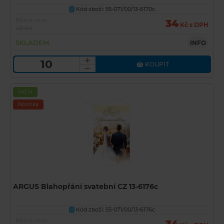
Kód zboží: 55-071/00/13-6170c
U
Běžná cena
34
Kč s DPH
45 Kč
SKLADEM
INFO
KOUPIT
Akční
Novinka
ARGUS Blahopřání svatební CZ 13-6176c
Kód zboží: 55-071/00/13-6176c
U
Běžná cena