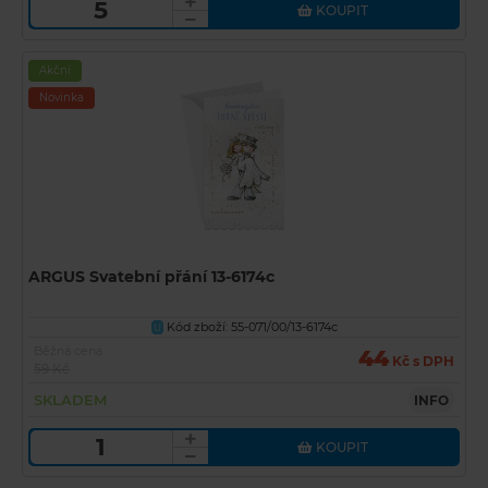
KOUPIT
Akční
Novinka
ARGUS Svatební přání 13-6174c
Kód zboží: 55-071/00/13-6174c
U
Běžná cena
44
Kč s DPH
59 Kč
SKLADEM
INFO
KOUPIT