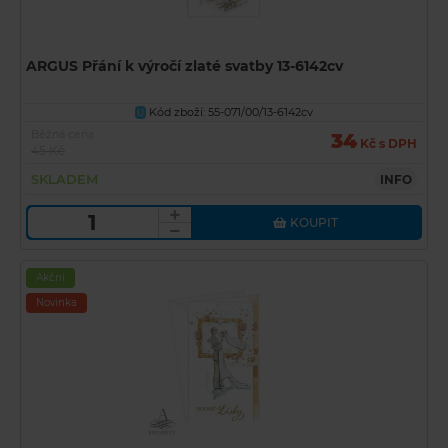
ARGUS Přání k výročí zlaté svatby 13-6142cv
Kód zboží: 55-071/00/13-6142cv
U
Běžná cena
34
Kč s DPH
45 Kč
SKLADEM
INFO
KOUPIT
Akční
Novinka