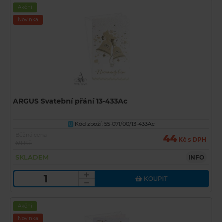
Akční
Novinka
ARGUS Svatební přání 13-433Ac
Kód zboží: 55-071/00/13-433Ac
U
Běžná cena
44
Kč s DPH
69 Kč
SKLADEM
INFO
KOUPIT
Akční
Novinka