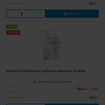
SKLADEM
INFO
KOUPIT
Akční
Novinka
ARGUS Kondolence Úpřimná soustrast 14-631c
Kód zboží: 55-071/00/14-631c
U
Běžná cena
44
Kč s DPH
59 Kč
SKLADEM
INFO