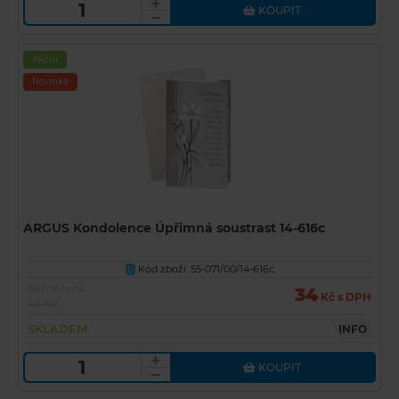
KOUPIT
Akční
Novinka
ARGUS Kondolence Úpřimná soustrast 14-616c
Kód zboží: 55-071/00/14-616c
U
Běžná cena
34
Kč s DPH
45 Kč
SKLADEM
INFO
KOUPIT