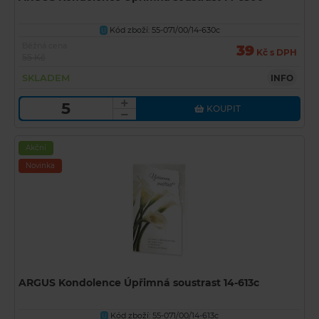
Kód zboží: 55-071/00/14-630c
U
Běžná cena
39
Kč s DPH
55 Kč
SKLADEM
INFO
KOUPIT
Akční
Novinka
ARGUS Kondolence Úpřimná soustrast 14-613c
Kód zboží: 55-071/00/14-613c
U