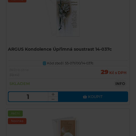
ARGUS Kondolence Úpřimná soustrast 14-037c
Kód zboží: 55-071/00/14-037c
U
Běžná cena
29
Kč s DPH
39 Kč
SKLADEM
INFO
KOUPIT
Akční
Novinka