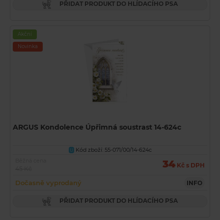
PŘIDAT PRODUKT DO HLÍDACÍHO PSA
Akční
Novinka
ARGUS Kondolence Úpřimná soustrast 14-624c
Kód zboží: 55-071/00/14-624c
U
Běžná cena
34
Kč s DPH
45 Kč
Dočasně vyprodaný
INFO
PŘIDAT PRODUKT DO HLÍDACÍHO PSA