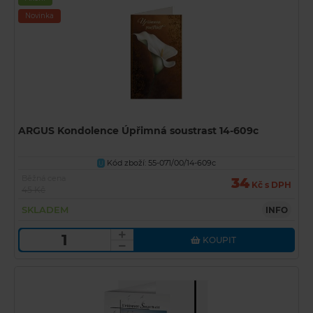
Novinka
ARGUS Kondolence Úpřimná soustrast 14-609c
Kód zboží: 55-071/00/14-609c
U
Běžná cena
34
Kč s DPH
45 Kč
SKLADEM
INFO
KOUPIT