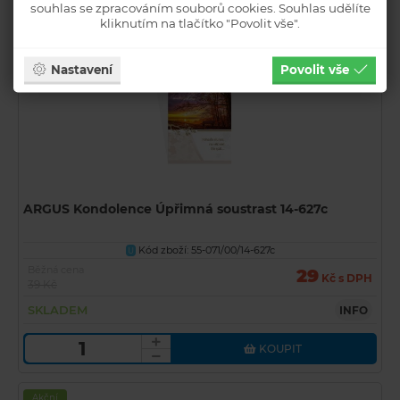
souhlas se zpracováním souborů cookies. Souhlas udělíte
kliknutím na tlačítko "Povolit vše".
Akční
Novinka
Nastavení
Povolit vše
ARGUS Kondolence Úpřimná soustrast 14-627c
Kód zboží: 55-071/00/14-627c
U
Běžná cena
29
Kč s DPH
39 Kč
SKLADEM
INFO
KOUPIT
Akční