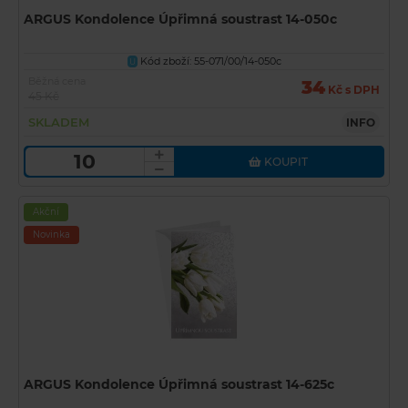
ARGUS Kondolence Úpřimná soustrast 14-050c
Kód zboží: 55-071/00/14-050c
U
Běžná cena
34
Kč s DPH
45 Kč
SKLADEM
INFO
KOUPIT
Akční
Novinka
ARGUS Kondolence Úpřimná soustrast 14-625c