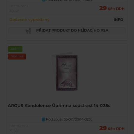
Běžná cena
29
Kč s DPH
39 Kč
Dočasně vyprodaný
INFO
PŘIDAT PRODUKT DO HLÍDACÍHO PSA
Akční
Novinka
ARGUS Kondolence Úpřimná soustrast 14-028c
Kód zboží: 55-071/00/14-028c
U
Běžná cena
29
Kč s DPH
39 Kč