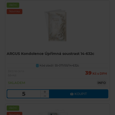
Akční
Novinka
ARGUS Kondolence Úpřimná soustrast 14-632c
Kód zboží: 55-071/00/14-632c
U
Běžná cena
39
Kč s DPH
55 Kč
SKLADEM
INFO
KOUPIT
Akční
Novinka