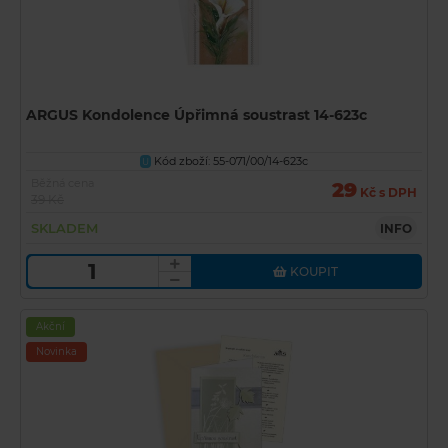
ARGUS Kondolence Úpřimná soustrast 14-623c
Kód zboží: 55-071/00/14-623c
U
Běžná cena
29
Kč s DPH
39 Kč
SKLADEM
INFO
KOUPIT
Akční
Novinka