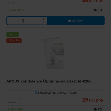
34
Kč s DPH
45 Kč
SKLADEM
INFO
KOUPIT
Akční
Novinka
ARGUS Kondolence Úpřimná soustrast 14-626c
Kód zboží: 55-071/00/14-626c
U
Běžná cena
29
Kč s DPH
39 Kč
SKLADEM
INFO