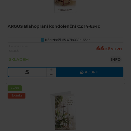
ARGUS Blahopřání kondolenční CZ 14-634c
Kód zboží: 55-071/00/14-634c
U
Běžná cena
44
Kč s DPH
59 Kč
SKLADEM
INFO
KOUPIT
Akční
Novinka