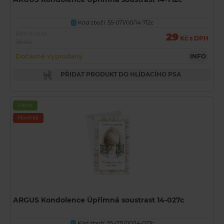
Kód zboží: 55-071/00/14-712c
U
Běžná cena
29
Kč s DPH
39 Kč
Dočasně vyprodaný
INFO
PŘIDAT PRODUKT DO HLÍDACÍHO PSA
Akční
Novinka
ARGUS Kondolence Úpřimná soustrast 14-027c
Kód zboží: 55-071/00/14-027c
U