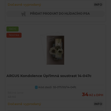
Dočasně vyprodaný
INFO
PŘIDAT PRODUKT DO HLÍDACÍHO PSA
Akční
Novinka
ARGUS Kondolence Úpřimná soustrast 14-047c
Kód zboží: 55-071/00/14-047c
U
Běžná cena
34
Kč s DPH
45 Kč
Dočasně vyprodaný
INFO