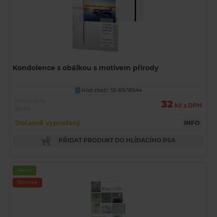
Kondolence s obálkou s motivem přírody
Kód zboží: 55-69/18544
U
Běžná cena
32
Kč s DPH
39 Kč
Dočasně vyprodaný
INFO
PŘIDAT PRODUKT DO HLÍDACÍHO PSA
Akční
Novinka