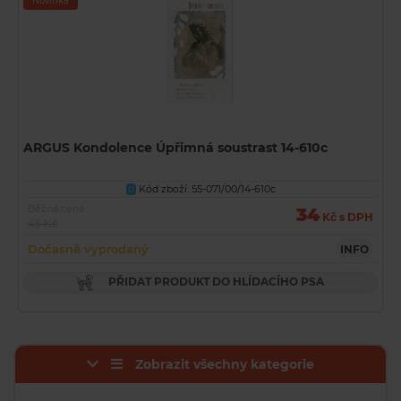
Novinka
ARGUS Kondolence Úpřimná soustrast 14-610c
Kód zboží: 55-071/00/14-610c
U
Běžná cena
34
Kč s DPH
45 Kč
Dočasně vyprodaný
INFO
PŘIDAT PRODUKT DO HLÍDACÍHO PSA
Zobrazit všechny kategorie