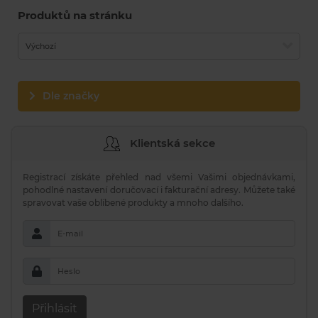
Produktů na stránku
Výchozí
Dle značky
Klientská sekce
Registrací získáte přehled nad všemi Vašimi objednávkami,
pohodlné nastavení doručovací i fakturační adresy. Můžete také
spravovat vaše oblíbené produkty a mnoho dalšího.
E-mail
Heslo
Přihlásit