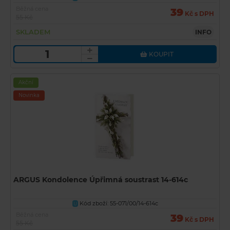
Běžná cena
39
Kč s DPH
55 Kč
SKLADEM
INFO
KOUPIT
Akční
Novinka
ARGUS Kondolence Úpřimná soustrast 14-614c
Kód zboží: 55-071/00/14-614c
U
Běžná cena
39
Kč s DPH
55 Kč