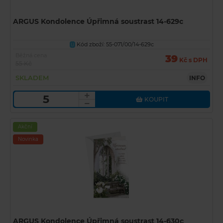
ARGUS Kondolence Úpřimná soustrast 14-629c
Kód zboží: 55-071/00/14-629c
U
Běžná cena
39
Kč s DPH
55 Kč
SKLADEM
INFO
KOUPIT
Akční
Novinka
ARGUS Kondolence Úpřimná soustrast 14-630c