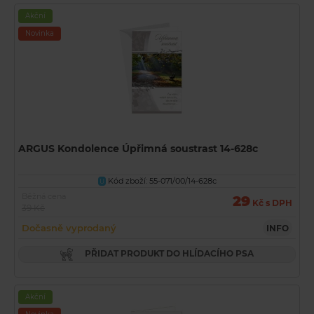
Akční
Novinka
ARGUS Kondolence Úpřimná soustrast 14-628c
Kód zboží: 55-071/00/14-628c
U
Běžná cena
29
Kč s DPH
39 Kč
Dočasně vyprodaný
INFO
PŘIDAT PRODUKT DO HLÍDACÍHO PSA
Akční