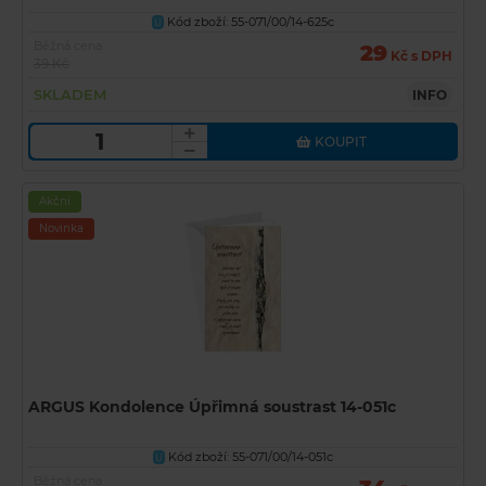
Kód zboží: 55-071/00/14-625c
U
Běžná cena
29
Kč s DPH
39 Kč
SKLADEM
INFO
KOUPIT
Akční
Novinka
ARGUS Kondolence Úpřimná soustrast 14-051c
Kód zboží: 55-071/00/14-051c
U
Běžná cena