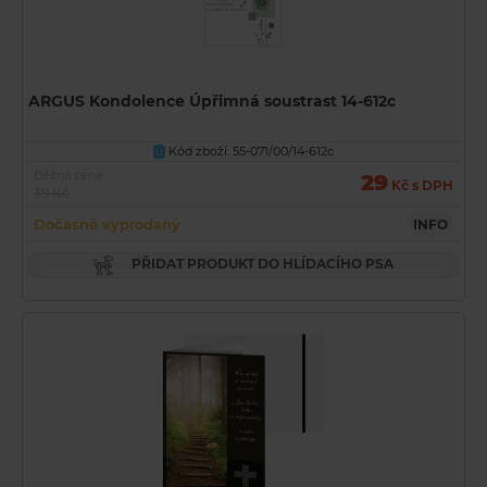
ARGUS Kondolence Úpřimná soustrast 14-612c
Kód zboží: 55-071/00/14-612c
U
Běžná cena
29
Kč s DPH
39 Kč
Dočasně vyprodaný
INFO
PŘIDAT PRODUKT DO HLÍDACÍHO PSA