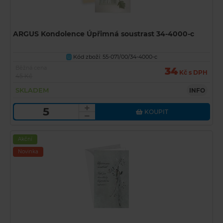
ARGUS Kondolence Úpřimná soustrast 34-4000-c
Kód zboží: 55-071/00/34-4000-c
U
Běžná cena
34
Kč s DPH
45 Kč
SKLADEM
INFO
KOUPIT
Akční
Novinka