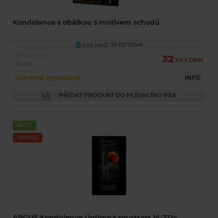
Kondolence s obálkou s motivem schodů
Kód zboží: 55-69/18549
U
Běžná cena
32
Kč s DPH
39 Kč
Dočasně vyprodaný
INFO
PŘIDAT PRODUKT DO HLÍDACÍHO PSA
Akční
Novinka
ARGUS Kondolence Úpřimná soustrast 14-712c