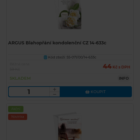
ARGUS Blahopřání kondolenční CZ 14-633c
Kód zboží: 55-071/00/14-633c
U
Běžná cena
44
Kč s DPH
59 Kč
SKLADEM
INFO
KOUPIT
Akční
Novinka