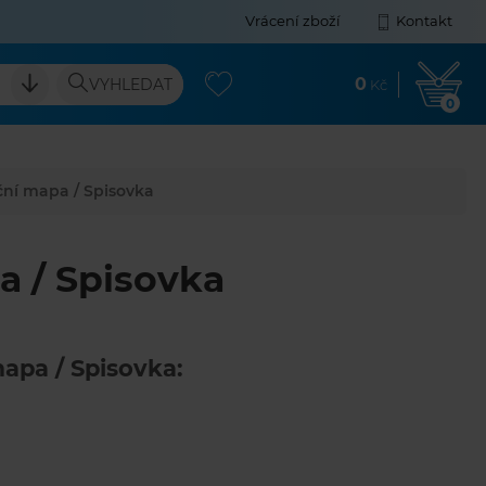
Vrácení zboží
Kontakt
0
VYHLEDAT
Kč
0
ční mapa / Spisovka
a / Spisovka
apa / Spisovka: