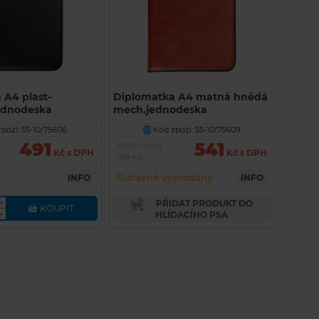
 A4 plast-
Diplomatka A4 matná hnědá
ednodeska
mech.jednodeska
boží: 55-10/75606
Kód zboží: 55-10/75609
U
491
541
Běžná cena
Kč s DPH
Kč s DPH
991 Kč
Dočasně vyprodaný
INFO
INFO
PŘIDAT PRODUKT DO
KOUPIT
HLÍDACÍHO PSA