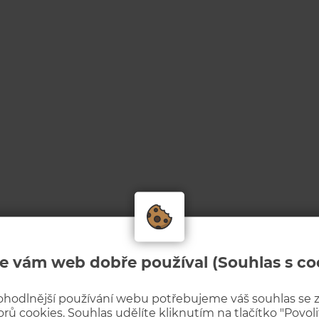
e vám web dobře používal (Souhlas s co
ohodlnější používání webu potřebujeme váš souhlas se
rů cookies. Souhlas udělíte kliknutím na tlačítko "Povolit