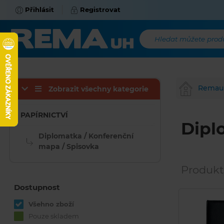
Přihlásit
Registrovat
Hledat můžete produk
Remau
Zobrazit všechny kategorie
PAPÍRNICTVÍ
Dipl
Diplomatka / Konferenční
mapa / Spisovka
Produkt
Dostupnost
Všehno zboží
Pouze skladem