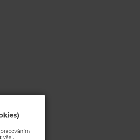
okies)
 zpracováním
 vše".