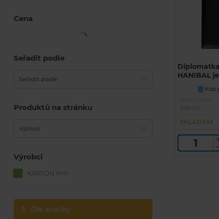
Cena
Seřadit podle
Diplomatka
HANIBAL j
Seřadit podle
Kód z
U
Běžná cena
Produktů na stránku
899 Kč
SKLADEM
Výchozí
Výrobci
KARTON P+P
Dle značky