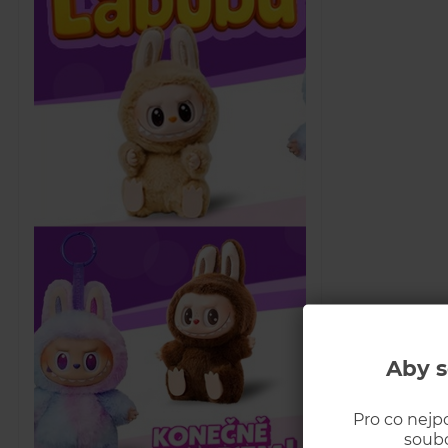
Aby s
Pro co nejp
soubo