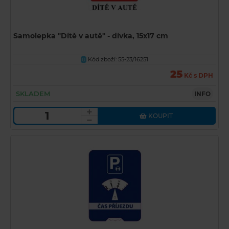
Samolepka "Dítě v autě" - dívka, 15x17 cm
Kód zboží: 55-23/16251
U
25
Kč s DPH
SKLADEM
INFO
KOUPIT