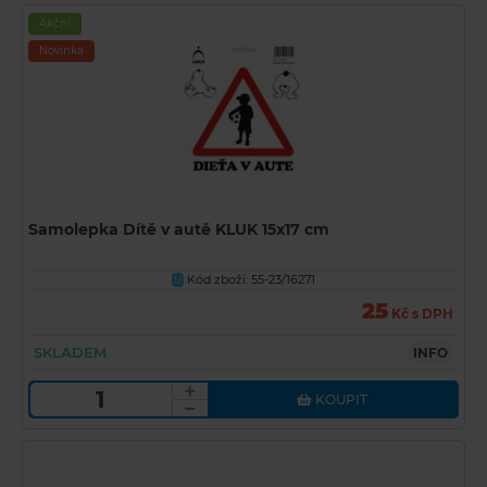
Akční
Novinka
Samolepka Dítě v autě KLUK 15x17 cm
Kód zboží: 55-23/16271
U
25
Kč s DPH
SKLADEM
INFO
KOUPIT