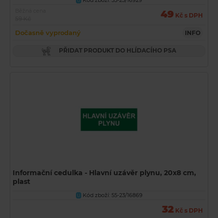
Kód zboží: 55-23/16929
U
Běžná cena
49
Kč s DPH
59 Kč
Dočasně vyprodaný
INFO
PŘIDAT PRODUKT DO HLÍDACÍHO PSA
Informační cedulka - Hlavní uzávěr plynu, 20x8 cm,
plast
Kód zboží: 55-23/16869
U
32
Kč s DPH