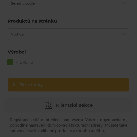
Seřadit podle
Produktů na stránku
Výchozí
Výrobci
HERLITZ
Dle značky
Klientská sekce
Registrací získáte přehled nad všemi Vašimi objednávkami,
pohodlné nastavení doručovací i fakturační adresy. Můžete také
spravovat vaše oblíbené produkty a mnoho dalšího.