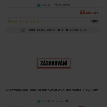
Kód zboží: 55-23/16839
U
25
Kč s DPH
Dočasně vyprodaný
INFO
PŘIDAT PRODUKT DO HLÍDACÍHO PSA
Plastová cedulka Zásobování dvoubarevná 21x7,5 cm
Kód zboží: 55-23/16919
U
Běžná cena