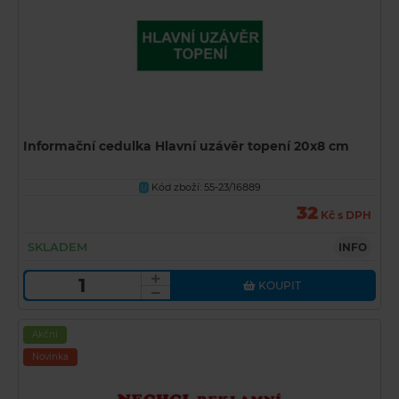
Informační cedulka Hlavní uzávěr topení 20x8 cm
Kód zboží: 55-23/16889
U
32
Kč s DPH
SKLADEM
INFO
KOUPIT
Akční
Novinka