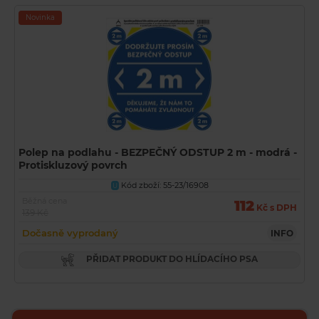
Novinka
Polep na podlahu - BEZPEČNÝ ODSTUP 2 m - modrá -
Protiskluzový povrch
Kód zboží: 55-23/16908
U
Běžná cena
112
Kč s DPH
139 Kč
Dočasně vyprodaný
INFO
PŘIDAT PRODUKT DO HLÍDACÍHO PSA