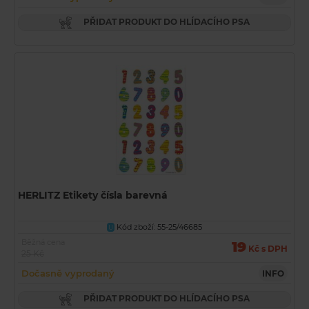
PŘIDAT PRODUKT DO HLÍDACÍHO PSA
HERLITZ Etikety čísla barevná
Kód zboží: 55-25/46685
U
Běžná cena
19
Kč s DPH
25 Kč
Dočasně vyprodaný
INFO
PŘIDAT PRODUKT DO HLÍDACÍHO PSA