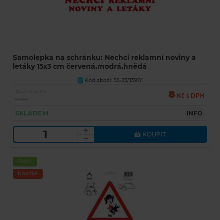
Samolepka na schránku: Nechci reklamní noviny a
letáky 15x3 cm červená,modrá,hnědá
Kód zboží: 55-23/13901
U
Běžná cena
8
Kč s DPH
9 Kč
SKLADEM
INFO
KOUPIT
Akční
Novinka