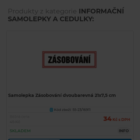
Produkty z kategorie
INFORMAČNÍ
SAMOLEPKY A CEDULKY:
Samolepka Zásobování dvoubarevná 21x7,5 cm
Kód zboží: 55-23/16911
U
Běžná cena
34
Kč s DPH
45 Kč
SKLADEM
INFO