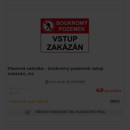
Plastová cedulka - Soukromý pozemek vstup
zakázán, A4
Kód zboží: 55-23/16969
U
Běžná cena
49
Kč s DPH
59 Kč
Dočasně vyprodaný
INFO
PŘIDAT PRODUKT DO HLÍDACÍHO PSA