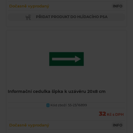
Dočasně vyprodaný
INFO
PŘIDAT PRODUKT DO HLÍDACÍHO PSA
Informační cedulka šipka k uzávěru 20x8 cm
Kód zboží: 55-23/16899
U
32
Kč s DPH
Dočasně vyprodaný
INFO