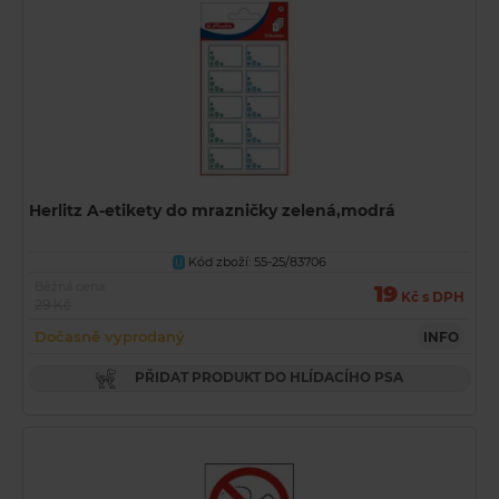
Herlitz A-etikety do mrazničky zelená,modrá
Kód zboží: 55-25/83706
U
Běžná cena
19
Kč s DPH
29 Kč
Dočasně vyprodaný
INFO
PŘIDAT PRODUKT DO HLÍDACÍHO PSA