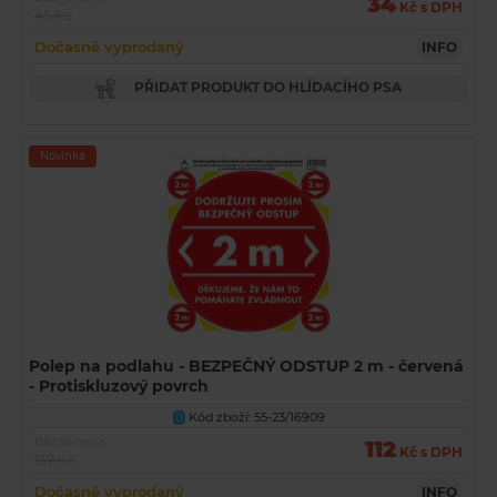
34
Kč s DPH
45 Kč
Dočasně vyprodaný
INFO
PŘIDAT PRODUKT DO HLÍDACÍHO PSA
Novinka
Polep na podlahu - BEZPEČNÝ ODSTUP 2 m - červená
- Protiskluzový povrch
Kód zboží: 55-23/16909
U
Běžná cena
112
Kč s DPH
139 Kč
Dočasně vyprodaný
INFO