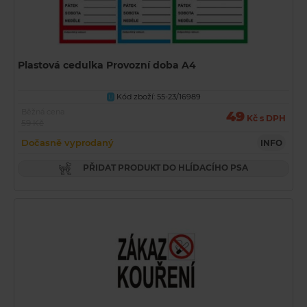
Plastová cedulka Provozní doba A4
Kód zboží: 55-23/16989
U
Běžná cena
49
Kč s DPH
59 Kč
Dočasně vyprodaný
INFO
PŘIDAT PRODUKT DO HLÍDACÍHO PSA