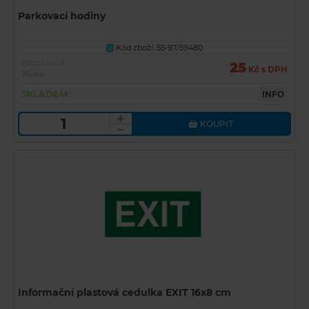
Parkovací hodiny
Kód zboží: 55-97/59480
U
Běžná cena
25
Kč s DPH
39 Kč
SKLADEM
INFO
KOUPIT
Informační plastová cedulka EXIT 16x8 cm