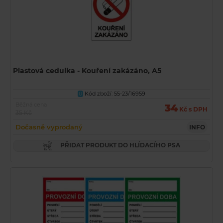
Plastová cedulka - Kouření zakázáno, A5
Kód zboží: 55-23/16959
U
Běžná cena
34
Kč s DPH
35 Kč
Dočasně vyprodaný
INFO
PŘIDAT PRODUKT DO HLÍDACÍHO PSA