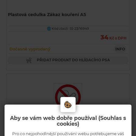
Plastová cedulka Zákaz kouření A5
Kód zboží: 55-23/16949
U
34
Kč s DPH
Dočasně vyprodaný
INFO
PŘIDAT PRODUKT DO HLÍDACÍHO PSA
Aby se vám web dobře používal (Souhlas s
cookies)
Pro co nejpohodlnější používání webu potřebujeme váš