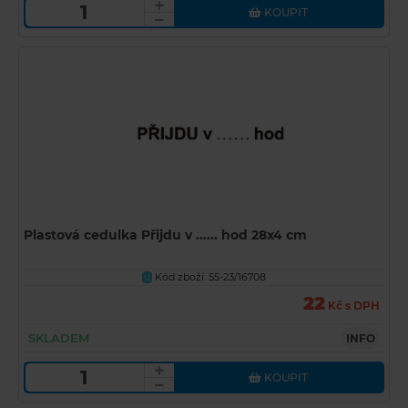
KOUPIT
Plastová cedulka Přijdu v ...... hod 28x4 cm
Kód zboží: 55-23/16708
U
22
Kč s DPH
SKLADEM
INFO
KOUPIT