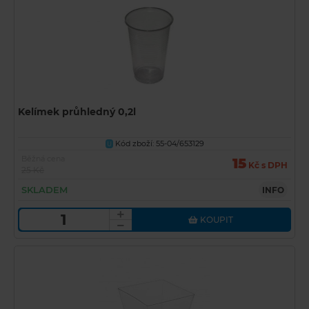
Kelímek průhledný 0,2l
Kód zboží: 55-04/653129
U
Běžná cena
15
Kč s DPH
25 Kč
SKLADEM
INFO
KOUPIT