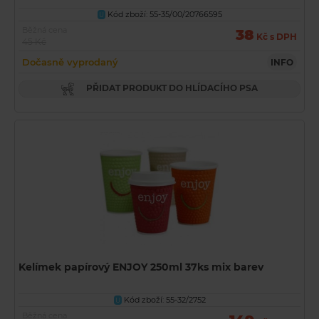
Kód zboží: 55-35/00/20766595
U
Běžná cena
38
Kč s DPH
45 Kč
Dočasně vyprodaný
INFO
PŘIDAT PRODUKT DO HLÍDACÍHO PSA
Kelímek papírový ENJOY 250ml 37ks mix barev
Kód zboží: 55-32/2752
U
Běžná cena