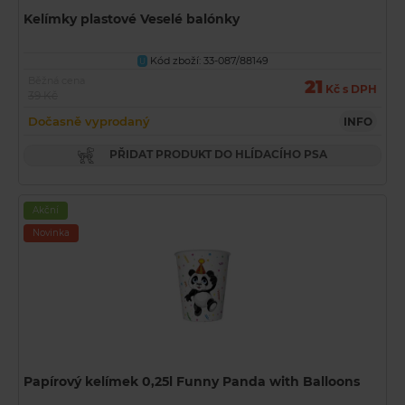
Kelímky plastové Veselé balónky
Kód zboží: 33-087/88149
U
Běžná cena
21
Kč s DPH
39 Kč
Dočasně vyprodaný
INFO
PŘIDAT PRODUKT DO HLÍDACÍHO PSA
Akční
Novinka
Papírový kelímek 0,25l Funny Panda with Balloons