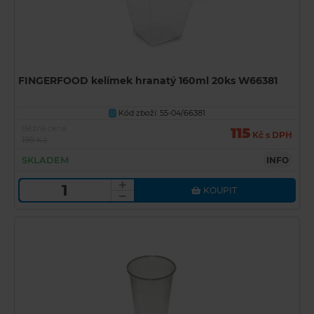
FINGERFOOD kelímek hranatý 160ml 20ks W66381
Kód zboží: 55-04/66381
U
Běžná cena
115
Kč s DPH
199 Kč
SKLADEM
INFO
KOUPIT