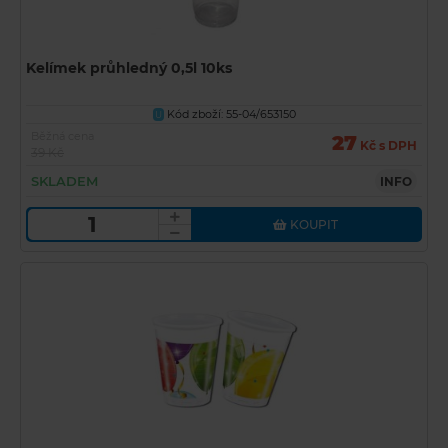
Kelímek průhledný 0,5l 10ks
Kód zboží: 55-04/653150
U
Běžná cena
27
Kč s DPH
39 Kč
SKLADEM
INFO
KOUPIT