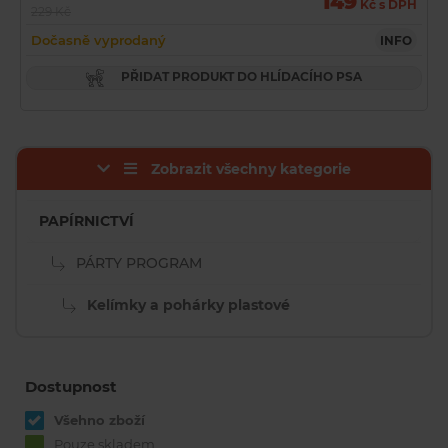
149
Kč s DPH
229 Kč
Dočasně vyprodaný
INFO
PŘIDAT PRODUKT DO HLÍDACÍHO PSA
Zobrazit všechny kategorie
PAPÍRNICTVÍ
PÁRTY PROGRAM
Kelímky a pohárky plastové
Dostupnost
Všehno zboží
Pouze skladem