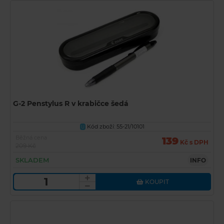
G-2 Penstylus R v krabičce šedá
Kód zboží: 55-21/10101
U
Běžná cena
139
Kč s DPH
209 Kč
SKLADEM
INFO
KOUPIT