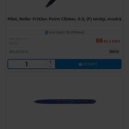
Pilot, Roller FriXion Point Clicker, 0.5, (F) tenký, modrá
Kód zboží: 55-21/60442
U
Běžná cena
55
Kč s DPH
89 Kč
SKLADEM
INFO
KOUPIT