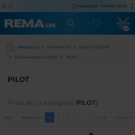
Kategorie
Vrácení zboží
0
Remauh.cz
PAPÍRNICTVÍ
PSACÍ POTŘEBY
Značkové psací potřeby
PILOT
PILOT
Produkty z kategorie
PILOT:
První
Předchozí
1
2
3
4
5
Další
Poslední