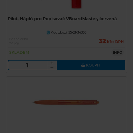
Pilot, Náplň pro Popisovač VBoardMaster, červená
Kód zboží: 55-21/34355
U
Běžná cena
32
Kč s DPH
39 Kč
SKLADEM
INFO
KOUPIT