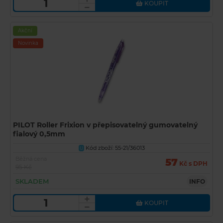
KOUPIT
Akční
Novinka
PILOT Roller Frixion v přepisovatelný gumovatelný
fialový 0,5mm
Kód zboží: 55-21/36013
U
Běžná cena
57
Kč s DPH
95 Kč
SKLADEM
INFO
KOUPIT