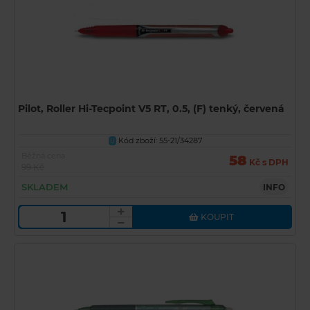
Pilot, Roller Hi-Tecpoint V5 RT, 0.5, (F) tenký, červená
Kód zboží: 55-21/34287
U
Běžná cena
58
Kč s DPH
99 Kč
SKLADEM
INFO
KOUPIT