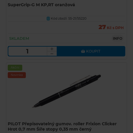
SuperGrip-G M KP,RT oranžová
Kód zboží: 55-21/55220
U
27
Kč s DPH
SKLADEM
INFO
KOUPIT
Akční
Novinka
PILOT Přepisovatelný gumov. roller Frixion Clicker
Hrot 0,7 mm Šíře stopy 0,35 mm černý