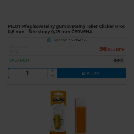
PILOT Přepisovatelný gumovatelný roller Clicker Hrot
0,5 mm - Šíře stopy 0,25 mm ČERVENÁ
Kód zboží: 55-21/41736
U
Běžná cena
56
Kč s DPH
93 Kč
SKLADEM
INFO
KOUPIT