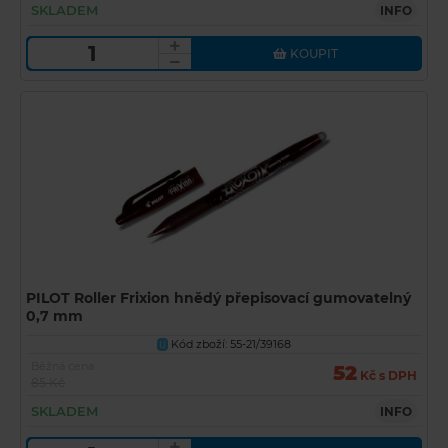
SKLADEM
INFO
KOUPIT
PILOT Roller Frixion hnědý přepisovací gumovatelný
0,7 mm
Kód zboží: 55-21/39168
U
Běžná cena
52
Kč s DPH
85 Kč
SKLADEM
INFO