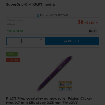
SuperGrip-G M KP,RT modrá
Kód zboží: 55-21/52442
U
Běžná cena
38
Kč s DPH
49 Kč
SKLADEM
INFO
KOUPIT
Akční
Novinka
PILOT Přepisovatelný gumov. roller Frixion Clicker
Hrot 0,7 mm Šíře stopy 0,35 mm FIALOVÝ