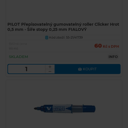
PILOT Přepisovatelný gumovatelný roller Clicker Hrot
0,5 mm - Šíře stopy 0,25 mm FIALOVÝ
Kód zboží: 55-21/41739
U
Běžná cena
60
Kč s DPH
93 Kč
SKLADEM
INFO
KOUPIT