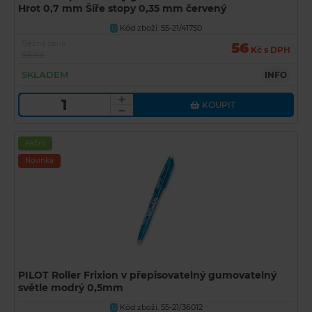
Hrot 0,7 mm Šíře stopy 0,35 mm červený
Kód zboží: 55-21/41750
U
Běžná cena
56
Kč s DPH
93 Kč
SKLADEM
INFO
KOUPIT
Akční
Novinka
PILOT Roller Frixion v přepisovatelný gumovatelný
světle modrý 0,5mm
Kód zboží: 55-21/36012
U