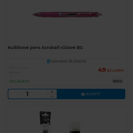
Kuličkové pero Acroball růžové BG
Kód zboží: 55-21/42412
U
Běžná cena
49
Kč s DPH
60 Kč
SKLADEM
INFO
KOUPIT