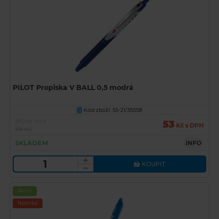
PILOT Propiska V BALL 0,5 modrá
Kód zboží: 55-21/35558
U
Běžná cena
53
Kč s DPH
86 Kč
SKLADEM
INFO
KOUPIT
Akční
Novinka