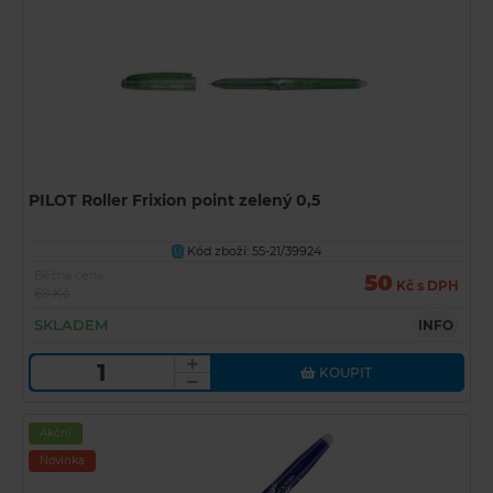
PILOT Roller Frixion point zelený 0,5
Kód zboží: 55-21/39924
U
Běžná cena
50
Kč s DPH
69 Kč
SKLADEM
INFO
KOUPIT
Akční
Novinka