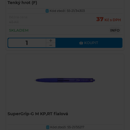
Tenký hrot (F)
Kód zboží: 55-21/34303
U
Běžná cena
37
Kč s DPH
45 Kč
SKLADEM
INFO
KOUPIT
SuperGrip-G M KP,RT fialová
Kód zboží: 55-21/55217
U