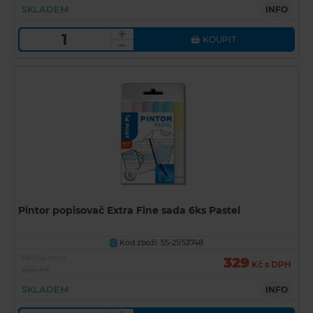
SKLADEM
INFO
KOUPIT
Pintor popisovač Extra Fine sada 6ks Pastel
Kód zboží: 55-21/53748
U
Běžná cena
329
Kč s DPH
455 Kč
SKLADEM
INFO