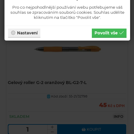
Pro co nejpohodlnější používání webu potřebujeme váš
KOUPIT
souhlas se zpracováním souborů cookies. Souhlas udělíte
kliknutím na tlačítko "Povolit vše".
Nastavení
Povolit vše
Gelový roller G-2 oranžový BL-G2-7-L
Kód zboží: 55-21/32798
U
45
Kč s DPH
SKLADEM
INFO
KOUPIT