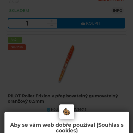
85 Kč
SKLADEM
INFO
KOUPIT
Akční
Novinka
PILOT Roller Frixion v přepisovatelný gumovatelný
oranžový 0,5mm
Kód zboží: 55-21/36015
U
Běžná cena
57
Kč s DPH
85 Kč
Aby se vám web dobře používal (Souhlas s
SKLADEM
cookies)
INFO