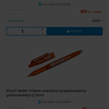
Kód zboží: 55-21/41753
U
Běžná cena
60
Kč s DPH
99 Kč
SKLADEM
INFO
KOUPIT
PILOT Roller Frixion oranžový přepisovatelný
gumovatelný 0,7mm
Kód zboží: 55-21/35807
U
Běžná cena