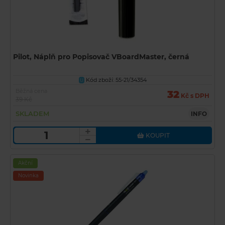
Pilot, Náplň pro Popisovač VBoardMaster, černá
Kód zboží: 55-21/34354
U
Běžná cena
32
Kč s DPH
39 Kč
SKLADEM
INFO
KOUPIT
Akční
Novinka