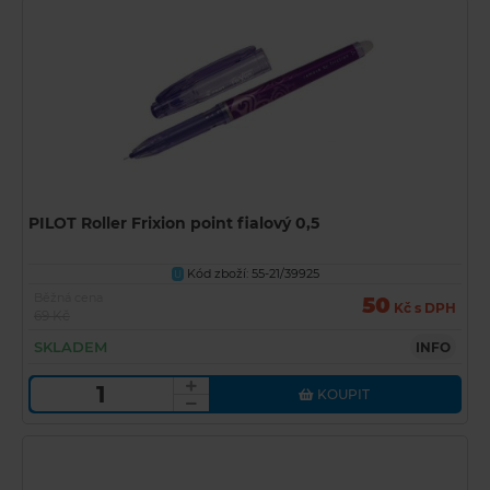
PILOT Roller Frixion point fialový 0,5
Kód zboží: 55-21/39925
U
Běžná cena
50
Kč s DPH
69 Kč
SKLADEM
INFO
KOUPIT