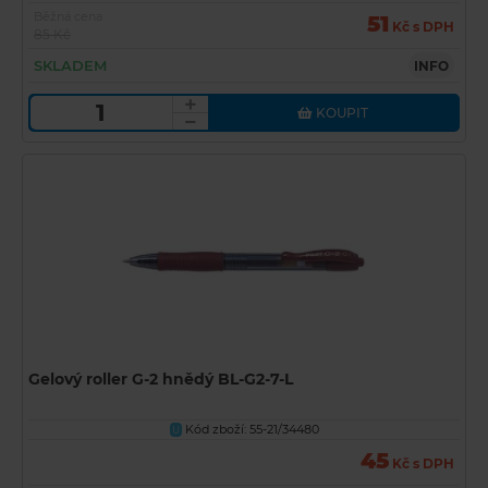
Běžná cena
51
Kč s DPH
85 Kč
SKLADEM
INFO
KOUPIT
Gelový roller G-2 hnědý BL-G2-7-L
Kód zboží: 55-21/34480
U
45
Kč s DPH