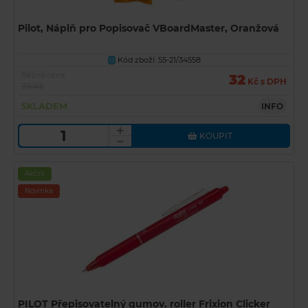
Pilot, Náplň pro Popisovač VBoardMaster, Oranžová
Kód zboží: 55-21/34558
U
Běžná cena
32
Kč s DPH
39 Kč
SKLADEM
INFO
KOUPIT
Akční
Novinka
PILOT Přepisovatelný gumov. roller Frixion Clicker