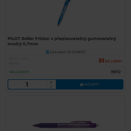
PILOT Roller Frixion v přepisovatelný gumovatelný
modrý 0,7mm
Kód zboží: 55-21/58027
U
Běžná cena
51
Kč s DPH
85 Kč
SKLADEM
INFO
KOUPIT