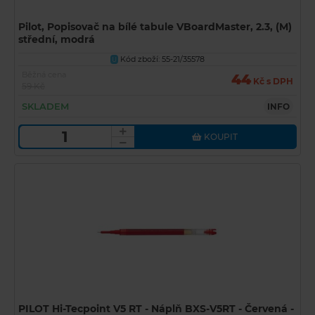
Pilot, Popisovač na bílé tabule VBoardMaster, 2.3, (M)
střední, modrá
Kód zboží: 55-21/35578
U
Běžná cena
44
Kč s DPH
59 Kč
SKLADEM
INFO
KOUPIT
PILOT Hi-Tecpoint V5 RT - Náplň BXS-V5RT - Červená -