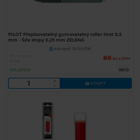
PILOT Přepisovatelný gumovatelný roller Hrot 0,5
mm - Šíře stopy 0,25 mm ZELENÁ
Kód zboží: 55-21/41738
U
Běžná cena
60
Kč s DPH
93 Kč
SKLADEM
INFO
KOUPIT