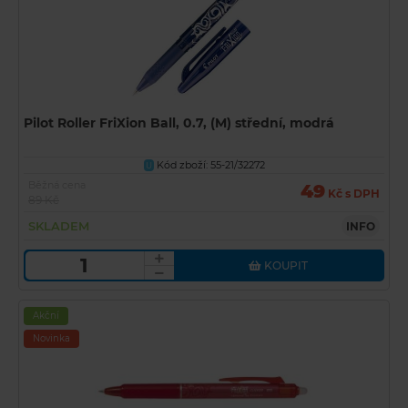
Pilot Roller FriXion Ball, 0.7, (M) střední, modrá
Kód zboží: 55-21/32272
U
Běžná cena
49
Kč s DPH
89 Kč
SKLADEM
INFO
KOUPIT
Akční
Novinka