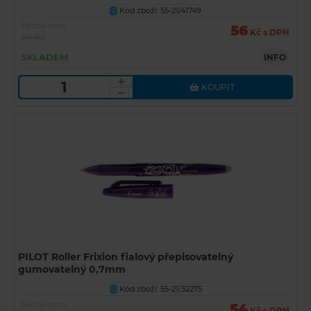
Kód zboží: 55-21/41749
U
Běžná cena
56
Kč s DPH
89 Kč
SKLADEM
INFO
KOUPIT
PILOT Roller Frixion fialový přepisovatelný
gumovatelný 0,7mm
Kód zboží: 55-21/32275
U
Běžná cena
54
Kč s DPH