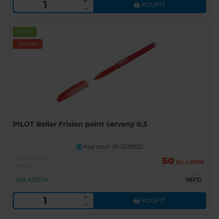
KOUPIT
Akční
Novinka
PILOT Roller Frixion point červený 0,5
Kód zboží: 55-21/39922
U
Běžná cena
50
Kč s DPH
69 Kč
SKLADEM
INFO
KOUPIT