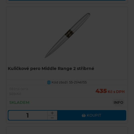
Kuličkové pero Middle Range 2 stříbrné
Kód zboží: 55-21/46155
U
Běžná cena
435
Kč s DPH
559 Kč
SKLADEM
INFO
KOUPIT