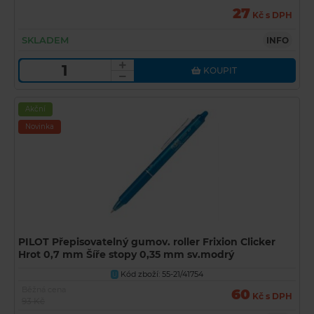
27
Kč s DPH
SKLADEM
INFO
KOUPIT
Akční
Novinka
PILOT Přepisovatelný gumov. roller Frixion Clicker
Hrot 0,7 mm Šíře stopy 0,35 mm sv.modrý
Kód zboží: 55-21/41754
U
Běžná cena
60
Kč s DPH
93 Kč