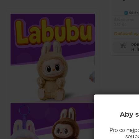
Kód zb
U
Běžná cena
252 Kč
Dočasně vy
PŘIDAT PRODUKT DO
HLÍ
Aby s
Pro co nejp
soubo