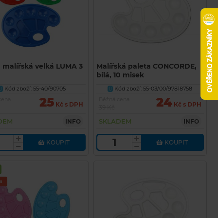
a malířská velká LUMA 3
Malířská paleta CONCORDE,
bílá, 10 misek
Kód zboží: 55-40/90705
Kód zboží: 55-03/00/97818758
U
U
25
24
cena
Běžná cena
Kč s DPH
Kč s DPH
39 Kč
DEM
SKLADEM
INFO
INFO
KOUPIT
KOUPIT
a