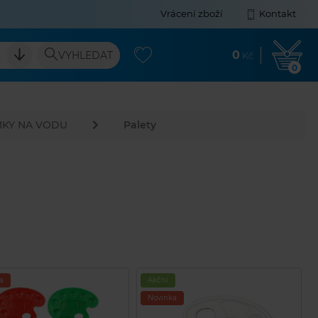
Vrácení zboží
Kontakt
0
VYHLEDAT
Kč
0
ÍMKY NA VODU
Palety
a
Akční
Novinka