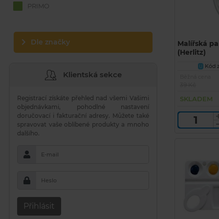
PRIMO
Dle značky
Malířská pa
(Herlitz)
Kód z
U
Klientská sekce
Běžná cena
39 Kč
Registrací získáte přehled nad všemi Vašimi
SKLADEM
objednávkami, pohodlné nastavení
doručovací i fakturační adresy. Můžete také
spravovat vaše oblíbené produkty a mnoho
dalšího.
E-mail
Heslo
Přihlásit