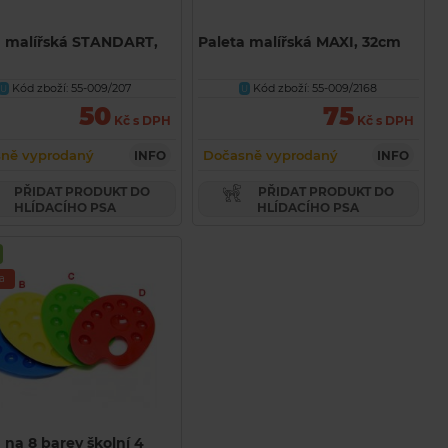
a malířská STANDART,
Paleta malířská MAXI, 32cm
Kód zboží: 55-009/207
Kód zboží: 55-009/2168
U
U
50
75
Kč s DPH
Kč s DPH
ně vyprodaný
Dočasně vyprodaný
INFO
INFO
PŘIDAT PRODUKT DO
PŘIDAT PRODUKT DO
HLÍDACÍHO PSA
HLÍDACÍHO PSA
a
 na 8 barev školní 4