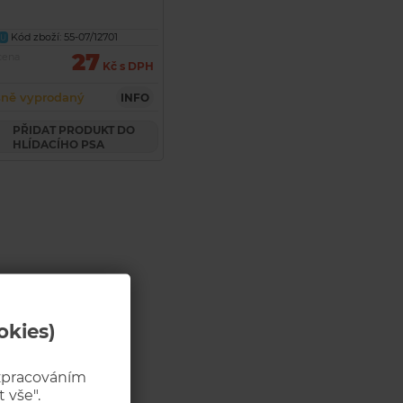
Kód zboží: 55-07/12701
U
27
cena
Kč s DPH
ně vyprodaný
INFO
PŘIDAT PRODUKT DO
HLÍDACÍHO PSA
okies)
 zpracováním
 vše".