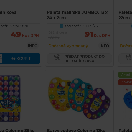
elníková
Paleta malířská JUMBO, 13 x
Palet
24 x 2cm
22cm
boží: 55-97/65820
Kód zboží: 55-009/212
U
49
91
Běžná cena
Kč s DPH
Kč s DPH
103 Kč
Dočasně vyprodaný
Dočas
INFO
INFO
PŘIDAT PRODUKT DO
KOUPIT
HLÍDACÍHO PSA
Akční
Novink
vé Colorino 36ks
Barvy vodové Colorino 12ks
Paleta