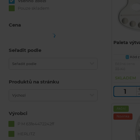
Všehno zboží
Pouze skladem
Cena
Paleta výtv
Seřadit podle
Kód zb
U
Běžná cena
Seřadit podle
35 Kč
SKLADEM
Produktů na stránku
Výchozí
Akční
Výrobci
Novinka
P M 63fe4472242ff
HERLITZ