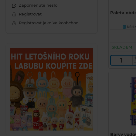
Zapomenuté heslo
Paleta obd
Registrovat
Registrovat jako Velkoobchod
Kód z
U
SKLADEM
Barvy vodo