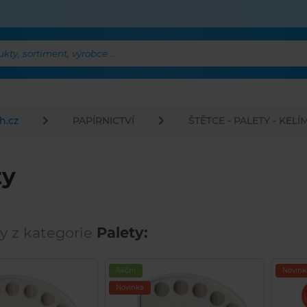
ty, sortiment, výrobce ...
h.cz
PAPÍRNICTVÍ
ŠTĚTCE - PALETY - KEL
ty
y z kategorie
Palety:
Akční
Novink
Novinka