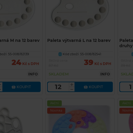
arná M na 12 barev
Paleta výtvarná L na 12 barev
Palet
druhy
oží: 55-008/82139
Kód zboží: 55-008/82541
U
24
39
Běžná cena
Běžná 
Kč s DPH
Kč s DPH
57 Kč
39 Kč
SKLADEM
SKLA
INFO
INFO
KOUPIT
KOUPIT
Akční
Akční
Novinka
Novink