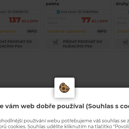
paleta
druhy
oží: 55-008/86732
Kód zboží: 55-008/81566
U
137
77
Běžná cena
Běžná 
Kč s DPH
Kč s DPH
136 Kč
35 Kč
prodaný
Dočasně vyprodaný
Dočas
INFO
INFO
PŘIDAT PRODUKT DO
DACÍHO PSA
HLÍDACÍHO PSA
e vám web dobře používal (Souhlas s co
ohodlnější používání webu potřebujeme váš souhlas se
rů cookies. Souhlas udělíte kliknutím na tlačítko "Povolit