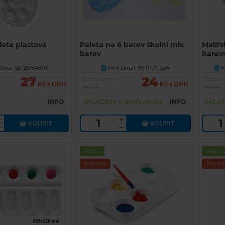
leta plastová
Paleta na 6 barev školní mix
Malíř
barev
barev
boží: 55-25/64303
Kód zboží: 55-07/91334
K
U
U
27
24
Běžná cena
Běžná 
Kč s DPH
Kč s DPH
35 Kč
39 Kč
SKLADEM u dodavatele
SKLA
INFO
INFO
KOUPIT
KOUPIT
Akční
Akční
Novinka
Novink