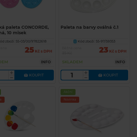
ská paleta CONCORDE,
Paleta na barvy oválná č.1
ná, 10 misek
ód zboží: 55-03/00/97822618
Kód zboží: 55-97/59353
U
25
23
cena
Běžná cena
Kč s DPH
Kč s DPH
35 Kč
DEM
SKLADEM
INFO
INFO
KOUPIT
KOUPIT
Akční
a
Novinka