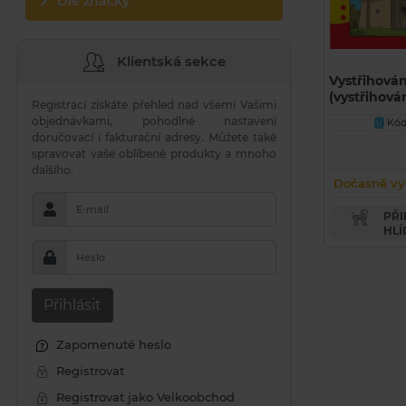
Dle značky
Klientská sekce
Vystřihován
(vystřihov
Registrací získáte přehled nad všemi Vašimi
objednávkami, pohodlné nastavení
Kód 
U
doručovací i fakturační adresy. Můžete také
spravovat vaše oblíbené produkty a mnoho
dalšího.
Dočasně vy
E-mail
PŘIDAT PRODUKT DO
HLÍ
Heslo
Přihlásit
Zapomenuté heslo
Registrovat
Registrovat jako Velkoobchod