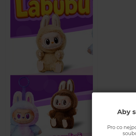
Aby s
Pro co nejp
soubo