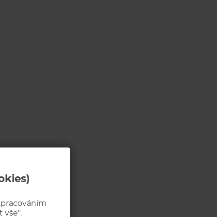
okies)
 zpracováním
 vše".