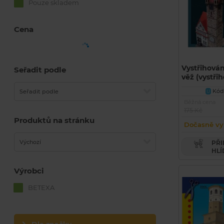
Pouze skladem
Cena
Vystřihován
Seřadit podle
věž (vystř
Kód 
Seřadit podle
U
Běžná cena
175 Kč
Produktů na stránku
Dočasně vy
Výchozí
PŘIDAT PRODUKT DO
HLÍ
Výrobci
BETEXA