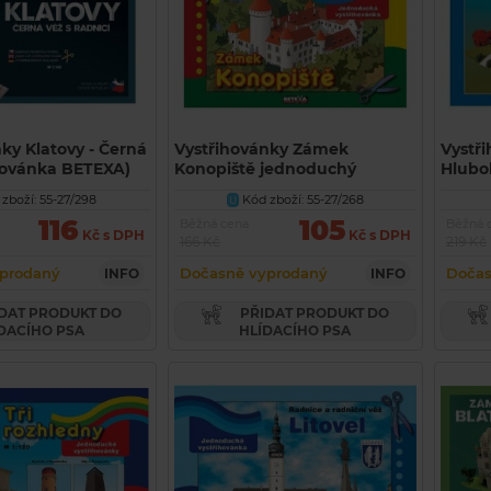
ky Klatovy - Černá
Vystřihovánky Zámek
Vystř
ihovánka BETEXA)
Konopiště jednoduchý
Hlubo
(jednoduchá vystřihovánka
BETEX
zboží: 55-27/298
Kód zboží: 55-27/268
U
BETEXA)
116
105
Běžná cena
Běžná 
Kč s DPH
Kč s DPH
166 Kč
219 Kč
prodaný
Dočasně vyprodaný
Dočas
INFO
INFO
PŘIDAT PRODUKT DO
DACÍHO PSA
HLÍDACÍHO PSA