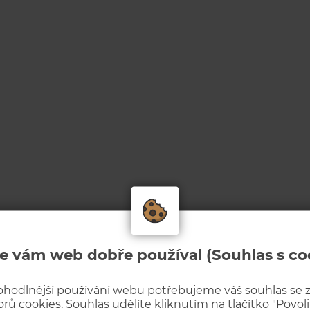
e vám web dobře používal (Souhlas s co
ohodlnější používání webu potřebujeme váš souhlas se
rů cookies. Souhlas udělíte kliknutím na tlačítko "Povolit