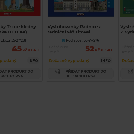
ky Tři rozhledny
Vystřihovánky Radnice a
Vystř
ánka BETEXA)
radniční věž Litovel
2. vyd
(vystřihovánka BETEXA)
BETEX
zboží: 55-27/281
Kód zboží: 55-27/276
U
45
52
Běžná cena
Běžná 
Kč s DPH
Kč s DPH
75 Kč
165 Kč
prodaný
Dočasně vyprodaný
Dočas
INFO
INFO
PŘIDAT PRODUKT DO
DACÍHO PSA
HLÍDACÍHO PSA