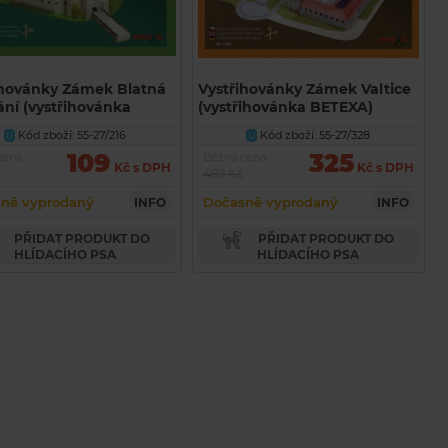
ihovánky Zámek Blatná
Vystřihovánky Zámek Valtice
ání (vystřihovánka
(vystřihovánka BETEXA)
A)
Kód zboží: 55-27/216
Kód zboží: 55-27/328
U
U
109
325
cena
Běžná cena
Kč s DPH
Kč s DPH
499 Kč
ně vyprodaný
Dočasně vyprodaný
INFO
INFO
PŘIDAT PRODUKT DO
PŘIDAT PRODUKT DO
HLÍDACÍHO PSA
HLÍDACÍHO PSA