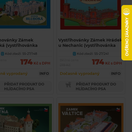
ihovánky Zámek
Vystřihovánky Zámek Hrádek
ká (vystřihovánka
u Nechanic (vystřihovánka
A)
BETEXA)
Kód zboží: 55-27/148
Kód zboží: 55-27/241
U
U
174
174
cena
Běžná cena
Kč s DPH
Kč s DPH
219 Kč
ně vyprodaný
Dočasně vyprodaný
INFO
INFO
PŘIDAT PRODUKT DO
PŘIDAT PRODUKT DO
HLÍDACÍHO PSA
HLÍDACÍHO PSA