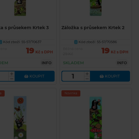
ka s průsekem Krtek 3
Záložka s průsekem Krtek 2
Kód zboží: 55-57/70637
Kód zboží: 55-57/70586
U
U
19
19
cena
Běžná cena
Kč s DPH
Kč s DPH
29 Kč
DEM
SKLADEM
INFO
INFO
KOUPIT
KOUPIT
a
Novinka