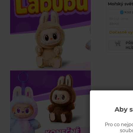
Mořský svě
Kód z
U
Běžná cena
39 Kč
Dočasně vy
PŘIDAT PRODUKT DO
HLÍ
Aby s
Pro co nejp
soubo