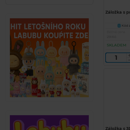
Záložka s p
Kód z
U
Běžná cena
29 Kč
SKLADEM
Záložka s 3