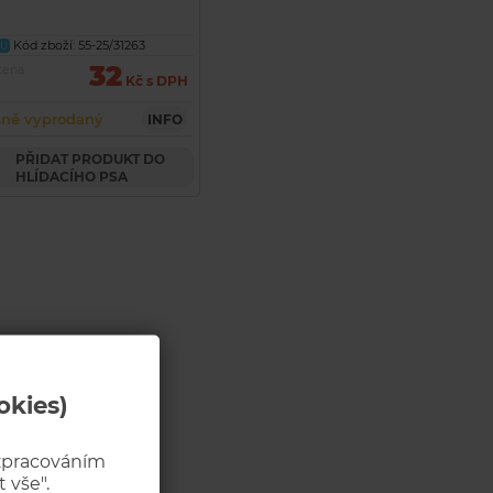
Kód zboží: 55-25/31263
U
32
cena
Kč s DPH
ně vyprodaný
INFO
PŘIDAT PRODUKT DO
HLÍDACÍHO PSA
okies)
 zpracováním
 vše".