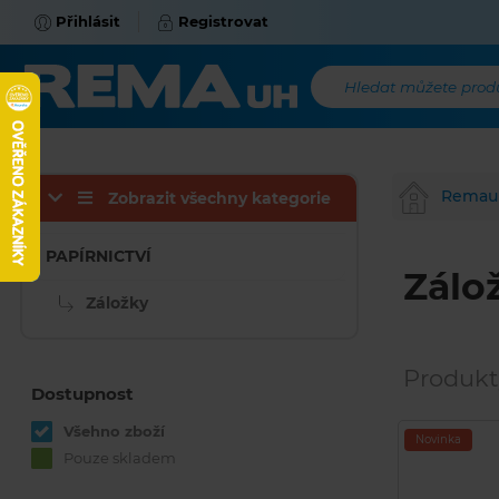
Přihlásit
Registrovat
Hledat můžete produk
Remau
Zobrazit všechny kategorie
PAPÍRNICTVÍ
Zálo
Záložky
Produkt
Dostupnost
Všehno zboží
Novinka
Pouze skladem