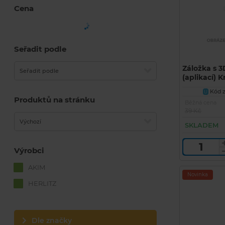
Cena
Seřadit podle
Záložka s 
Seřadit podle
(aplikací) K
Kód z
U
Produktů na stránku
Běžná cena
39 Kč
Výchozí
SKLADEM
Výrobci
AKIM
Novinka
HERLITZ
Dle značky