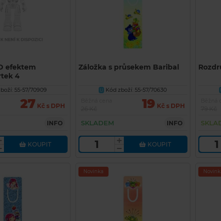
3D efektem
Záložka s průsekem Baribal
Rozdr
rtek 4
boží: 55-57/70909
Kód zboží: 55-57/70630
U
27
19
Běžná cena
Běžná 
Kč s DPH
Kč s DPH
26 Kč
79 Kč
SKLADEM
SKLA
INFO
INFO
KOUPIT
KOUPIT
Novinka
Novink