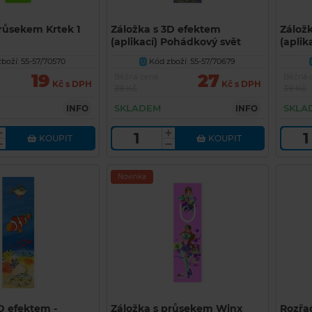
růsekem Krtek 1
Záložka s 3D efektem
Zálož
(aplikací) Pohádkový svět
(aplik
Zdeňka Smetany
boží: 55-57/70570
Kód zboží: 55-57/70679
U
19
27
Běžná cena
Běžná 
Kč s DPH
Kč s DPH
39 Kč
39 Kč
SKLADEM
SKLA
INFO
INFO
KOUPIT
KOUPIT
Novinka
D efektem -
Záložka s průsekem Winx
Rozřa