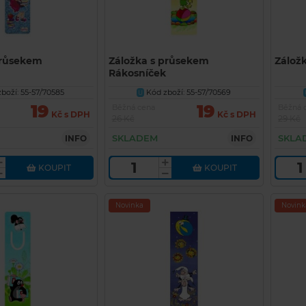
průsekem
Záložka s průsekem
Zálož
Rákosníček
boží: 55-57/70585
Kód zboží: 55-57/70569
U
19
19
Běžná cena
Běžná 
Kč s DPH
Kč s DPH
26 Kč
29 Kč
SKLADEM
SKLA
INFO
INFO
KOUPIT
KOUPIT
Novinka
Novink