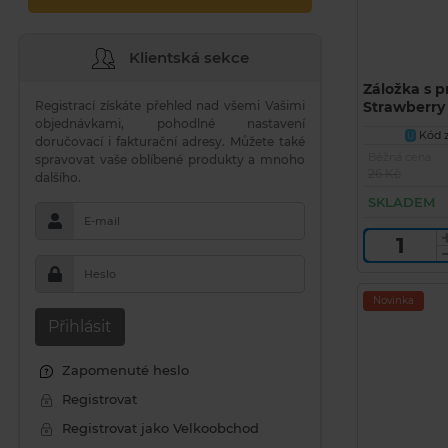
Klientská sekce
Záložka s 
Registrací získáte přehled nad všemi Vašimi
Strawberry
objednávkami, pohodlné nastavení
Kód z
U
doručovací i fakturační adresy. Můžete také
Běžná cena
spravovat vaše oblíbené produkty a mnoho
26 Kč
dalšího.
SKLADEM
E-mail
Heslo
Novinka
Přihlásit
Zapomenuté heslo
Registrovat
Registrovat jako Velkoobchod