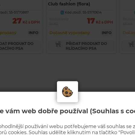
t
Club fashion (flora)
boží: 55-57/70887
Kód zboží: 55-57/70614
U
27
17
Běžná cena
Běžná 
Kč s DPH
Kč s DPH
19 Kč
35 Kč
prodaný
Dočasně vyprodaný
Dočas
INFO
INFO
PŘIDAT PRODUKT DO
DACÍHO PSA
HLÍDACÍHO PSA
e vám web dobře používal (Souhlas s co
ohodlnější používání webu potřebujeme váš souhlas se
rů cookies. Souhlas udělíte kliknutím na tlačítko "Povolit