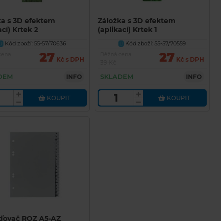
ka s 3D efektem
Záložka s 3D efektem
ací) Krtek 2
(aplikací) Krtek 1
Kód zboží: 55-57/70636
Kód zboží: 55-57/70559
U
U
27
27
cena
Běžná cena
Kč s DPH
Kč s DPH
39 Kč
DEM
SKLADEM
INFO
INFO
KOUPIT
KOUPIT
ďovač ROZ A5-AZ