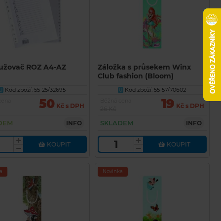
užovač ROZ A4-AZ
Záložka s průsekem Winx
Club fashion (Bloom)
Kód zboží: 55-25/32695
Kód zboží: 55-57/70602
U
U
50
19
cena
Běžná cena
Kč s DPH
Kč s DPH
26 Kč
DEM
SKLADEM
INFO
INFO
KOUPIT
KOUPIT
a
Novinka