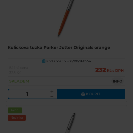
Kuličková tužka Parker Jotter Originals orange
Kód zboží: 55-06/00/760554
U
Běžná cena
232
Kč s DPH
328 Kč
SKLADEM
INFO
KOUPIT
Akční
Novinka