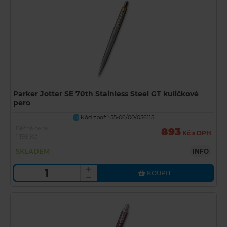
Parker Jotter SE 70th Stainless Steel GT kuličkové
pero
Kód zboží: 55-06/00/056115
U
Běžná cena
893
Kč s DPH
1 199 Kč
SKLADEM
INFO
KOUPIT