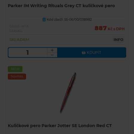
Parker IM Writing Rituals Grey CT kuličkové pero
Kód zboží: 55-06/00/038982
U
Běžná cena
887
Kč s DPH
1 319 Kč
SKLADEM
INFO
KOUPIT
Akční
Novinka
Kuličkové pero Parker Jotter SE London Red CT