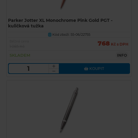
Parker Jotter XL Monochrome Pink Gold PGT -
kuličková tužka
Kód zboží: 55-06/22755
U
Běžná cena
768
Kč s DPH
1 085 Kč
SKLADEM
INFO
KOUPIT