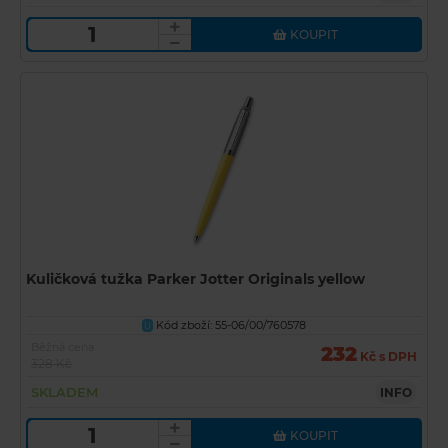
KOUPIT
Kuličková tužka Parker Jotter Originals yellow
Kód zboží: 55-06/00/760578
U
Běžná cena
232
Kč s DPH
328 Kč
SKLADEM
INFO
KOUPIT