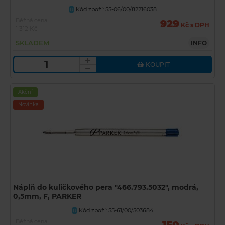
Kód zboží: 55-06/00/82216038
U
Běžná cena
929
Kč s DPH
1 312 Kč
SKLADEM
INFO
KOUPIT
Akční
Novinka
Náplň do kuličkového pera "466.793.5032", modrá,
0,5mm, F, PARKER
Kód zboží: 55-61/00/503684
U
Běžná cena