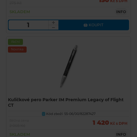
150
Kč s DPH
275 Kč
SKLADEM
INFO
KOUPIT
Akční
Novinka
Kuličkové pero Parker IM Premium Legacy of Flight
CT
Kód zboží: 55-06/00/82287427
U
Běžná cena
1 420
Kč s DPH
2 005 Kč
SKLADEM
INFO