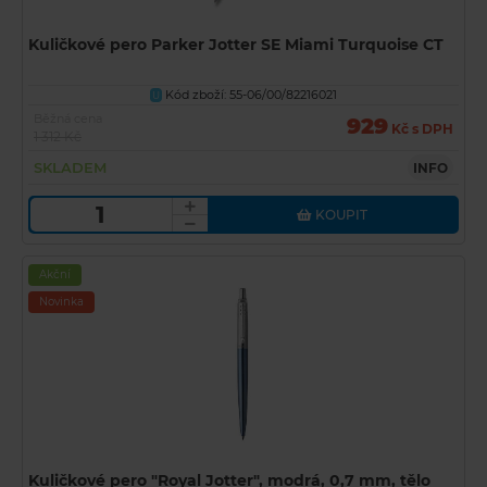
Kuličkové pero Parker Jotter SE Miami Turquoise CT
Kód zboží: 55-06/00/82216021
U
Běžná cena
929
Kč s DPH
1 312 Kč
SKLADEM
INFO
KOUPIT
Akční
Novinka
Kuličkové pero "Royal Jotter", modrá, 0,7 mm, tělo