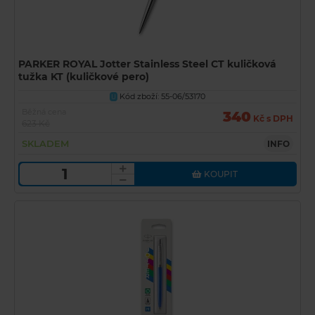
PARKER ROYAL Jotter Stainless Steel CT kuličková
tužka KT (kuličkové pero)
Kód zboží: 55-06/53170
U
Běžná cena
340
Kč s DPH
623 Kč
SKLADEM
INFO
KOUPIT