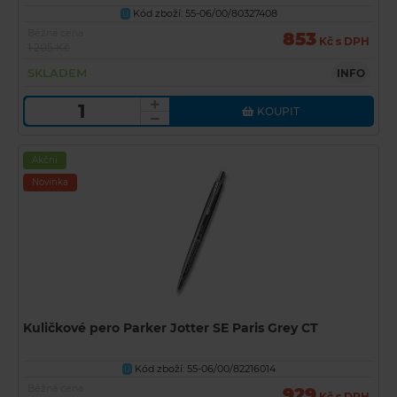
Kód zboží: 55-06/00/80327408
U
Běžná cena
853
Kč s DPH
1 205 Kč
SKLADEM
INFO
KOUPIT
Akční
Novinka
Kuličkové pero Parker Jotter SE Paris Grey CT
Kód zboží: 55-06/00/82216014
U
Běžná cena
929
Kč s DPH