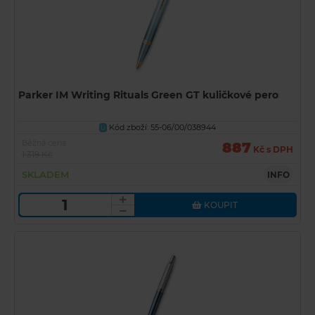
Parker IM Writing Rituals Green GT kuličkové pero
Kód zboží: 55-06/00/038944
U
Běžná cena
887
Kč s DPH
1 319 Kč
SKLADEM
INFO
KOUPIT