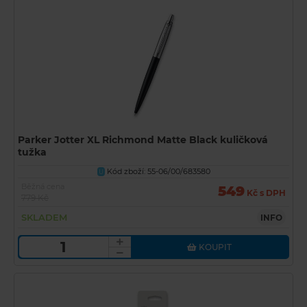
Parker Jotter XL Richmond Matte Black kuličková
tužka
Kód zboží: 55-06/00/683580
U
Běžná cena
549
Kč s DPH
779 Kč
SKLADEM
INFO
KOUPIT