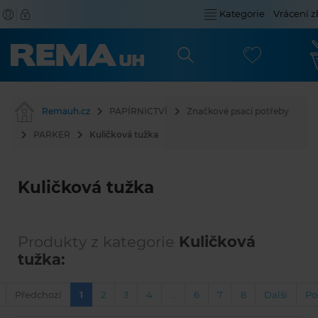
Kategorie
Vrácení z
Remauh.cz
PAPÍRNICTVÍ
Značkové psací potřeby
PARKER
Kuličková tužka
Kuličková tužka
Produkty z kategorie
Kuličková
tužka:
Předchozí
1
2
3
4
…
6
7
8
Další
Po