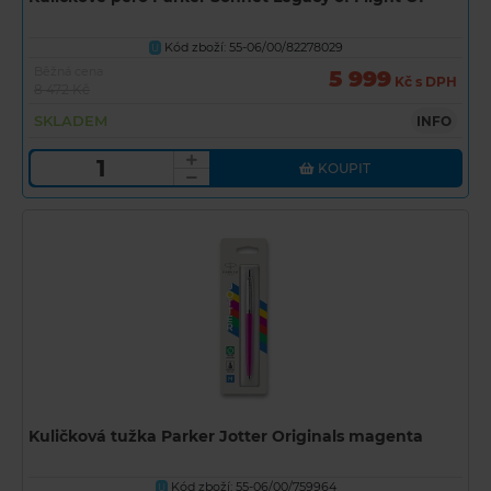
Kód zboží: 55-06/00/82278029
U
Běžná cena
5 999
Kč s DPH
8 472 Kč
SKLADEM
INFO
KOUPIT
Kuličková tužka Parker Jotter Originals magenta
Kód zboží: 55-06/00/759964
U