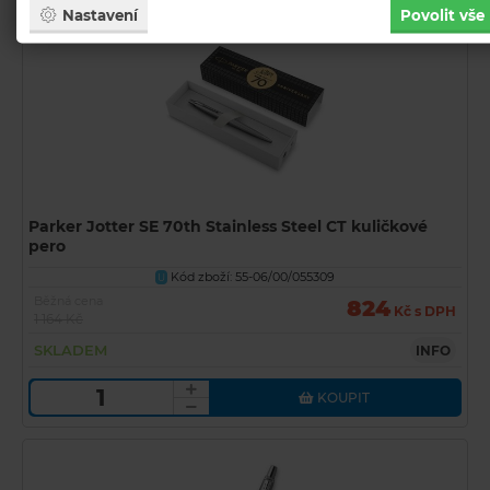
Nastavení
Povolit vše
Parker Jotter SE 70th Stainless Steel CT kuličkové
pero
Kód zboží: 55-06/00/055309
U
Běžná cena
824
Kč s DPH
1 164 Kč
SKLADEM
INFO
KOUPIT