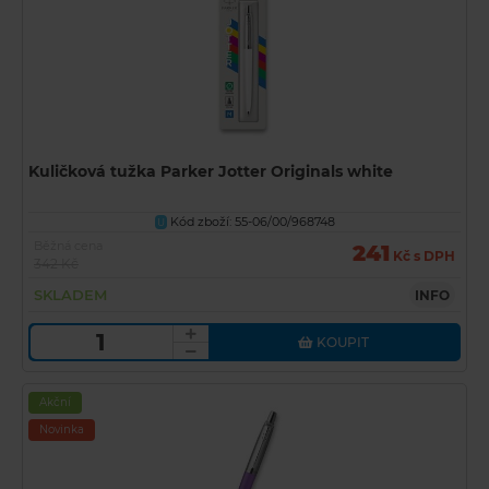
Kuličková tužka Parker Jotter Originals white
Kód zboží: 55-06/00/968748
U
Běžná cena
241
Kč s DPH
342 Kč
SKLADEM
INFO
KOUPIT
Akční
Novinka