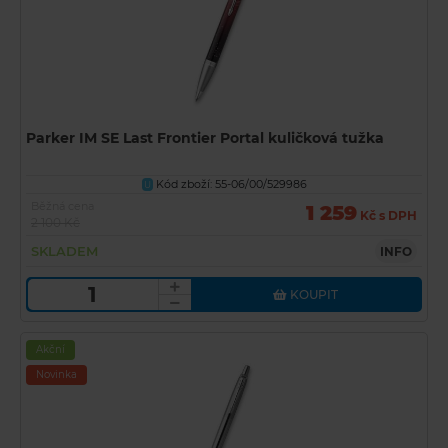
Parker IM SE Last Frontier Portal kuličková tužka
Kód zboží: 55-06/00/529986
U
Běžná cena
1 259
Kč s DPH
2 100 Kč
SKLADEM
INFO
KOUPIT
Akční
Novinka