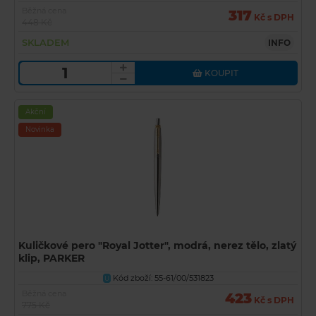
Běžná cena
317
Kč s DPH
448 Kč
SKLADEM
INFO
KOUPIT
Akční
Novinka
Kuličkové pero "Royal Jotter", modrá, nerez tělo, zlatý
klip, PARKER
Kód zboží: 55-61/00/531823
U
Běžná cena
423
Kč s DPH
775 Kč