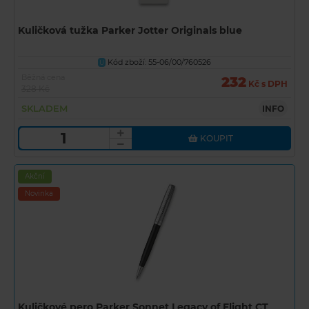
Kuličková tužka Parker Jotter Originals blue
Kód zboží: 55-06/00/760526
U
Běžná cena
232
Kč s DPH
328 Kč
SKLADEM
INFO
KOUPIT
Akční
Novinka
Kuličkové pero Parker Sonnet Legacy of Flight CT