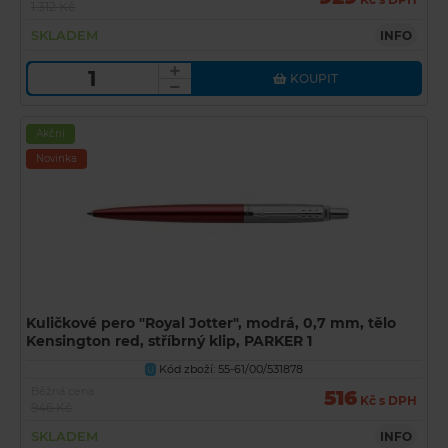
1 312 Kč
SKLADEM
INFO
KOUPIT
Akční
Novinka
Kuličkové pero "Royal Jotter", modrá, 0,7 mm, tělo
Kensington red, stříbrný klip, PARKER 1
Kód zboží: 55-61/00/531878
U
Běžná cena
516
Kč s DPH
946 Kč
SKLADEM
INFO