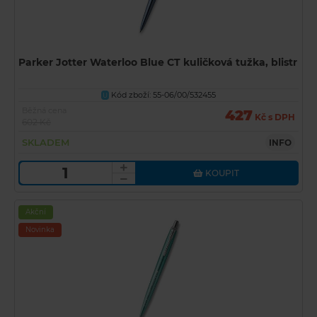
Parker Jotter Waterloo Blue CT kuličková tužka, blistr
Kód zboží: 55-06/00/532455
U
Běžná cena
427
Kč s DPH
602 Kč
SKLADEM
INFO
KOUPIT
Akční
Novinka