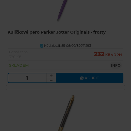
Kuličkové pero Parker Jotter Originals - frosty
Kód zboží: 55-06/00/82071293
U
Běžná cena
232
Kč s DPH
328 Kč
SKLADEM
INFO
KOUPIT