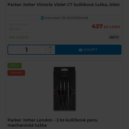
Parker Jotter Victoria Violet CT kuličková tužka, blistr
Kód zboží: 55-06/00/532448
U
Běžná cena
427
Kč s DPH
602 Kč
SKLADEM
INFO
KOUPIT
Akční
Novinka
Parker Jotter London - 2 ks kuličkové pero,
mechanická tužka