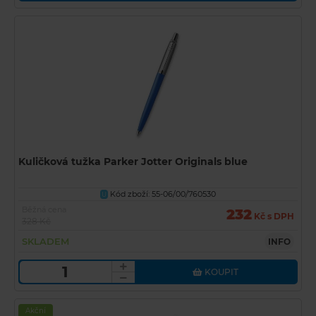
Kuličková tužka Parker Jotter Originals blue
Kód zboží: 55-06/00/760530
U
Běžná cena
232
Kč s DPH
328 Kč
SKLADEM
INFO
KOUPIT
Akční