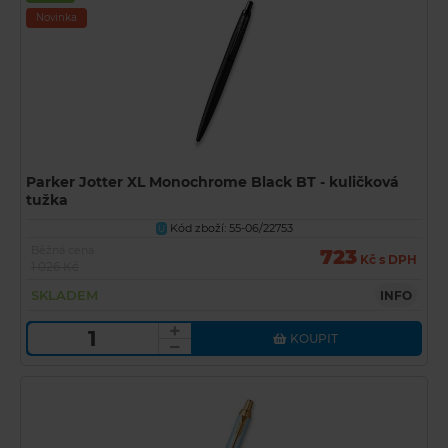
Novinka
Parker Jotter XL Monochrome Black BT - kuličková
tužka
Kód zboží: 55-06/22753
U
Běžná cena
723
Kč s DPH
1 026 Kč
SKLADEM
INFO
KOUPIT