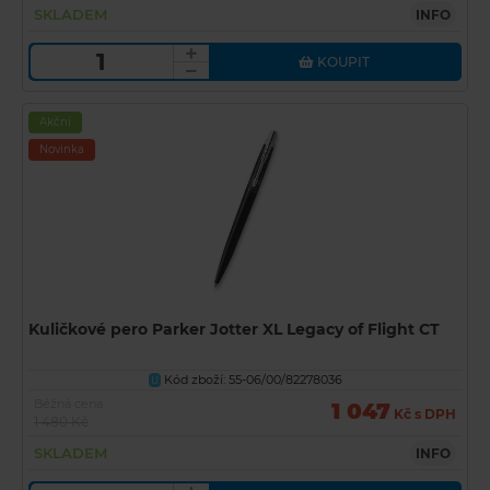
SKLADEM
INFO
KOUPIT
Akční
Novinka
Kuličkové pero Parker Jotter XL Legacy of Flight CT
Kód zboží: 55-06/00/82278036
U
Běžná cena
1 047
Kč s DPH
1 480 Kč
SKLADEM
INFO