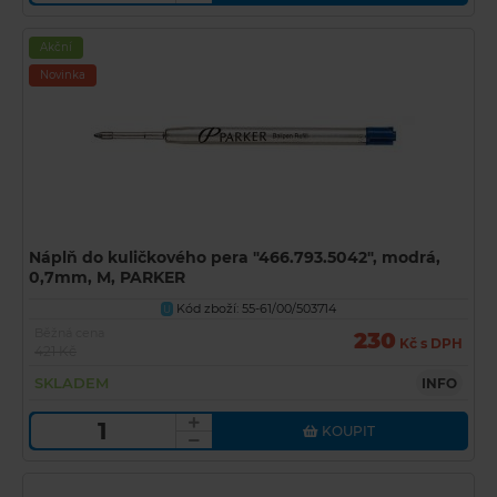
Akční
Novinka
Náplň do kuličkového pera "466.793.5042", modrá,
0,7mm, M, PARKER
Kód zboží: 55-61/00/503714
U
Běžná cena
230
Kč s DPH
421 Kč
SKLADEM
INFO
KOUPIT