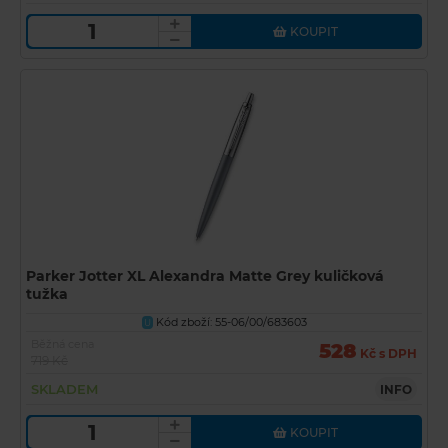
KOUPIT
Parker Jotter XL Alexandra Matte Grey kuličková
tužka
Kód zboží: 55-06/00/683603
U
Běžná cena
528
Kč s DPH
719 Kč
SKLADEM
INFO
KOUPIT