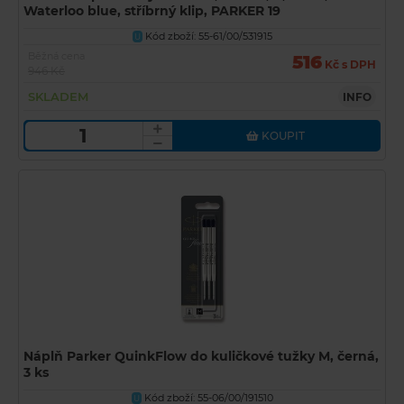
Waterloo blue, stříbrný klip, PARKER 19
Kód zboží: 55-61/00/531915
U
Běžná cena
516
Kč s DPH
946 Kč
SKLADEM
INFO
KOUPIT
Náplň Parker QuinkFlow do kuličkové tužky M, černá,
3 ks
Kód zboží: 55-06/00/191510
U