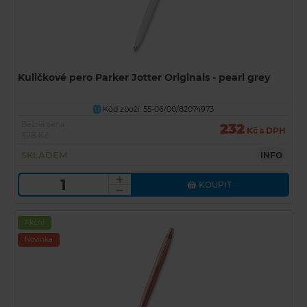
Kuličkové pero Parker Jotter Originals - pearl grey
Kód zboží: 55-06/00/82074973
U
Běžná cena
232
Kč s DPH
328 Kč
SKLADEM
INFO
KOUPIT
Akční
Novinka