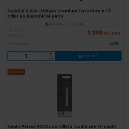
PARKER ROYAL URBAN Premium Dark Purple CT
roller RB (keramické pero)
Kód zboží: 55-06/31570
U
Běžná cena
1 230
Kč s DPH
1 739 Kč
SKLADEM
INFO
KOUPIT
Novinka
Náplň Parker ROYAL do rolleru modrá šíře M (náplň