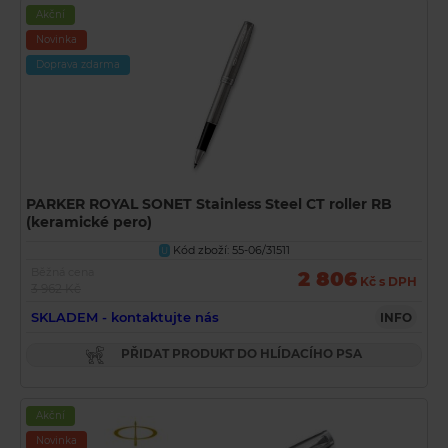
Akční
Novinka
Doprava zdarma
PARKER ROYAL SONET Stainless Steel CT roller RB
(keramické pero)
Kód zboží: 55-06/31511
U
Běžná cena
2 806
Kč s DPH
3 962 Kč
SKLADEM - kontaktujte nás
INFO
PŘIDAT PRODUKT DO HLÍDACÍHO PSA
Akční
Novinka