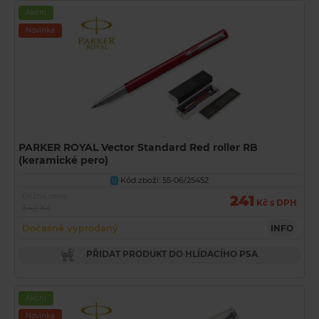
Akční
Novinka
PARKER ROYAL Vector Standard Red roller RB
(keramické pero)
Kód zboží: 55-06/25452
U
Běžná cena
241
Kč s DPH
342 Kč
Dočasně vyprodaný
INFO
PŘIDAT PRODUKT DO HLÍDACÍHO PSA
Akční
Novinka