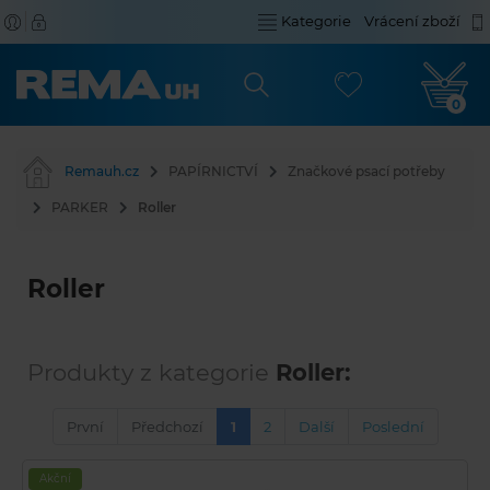
Kategorie
Vrácení zboží
0
Remauh.cz
PAPÍRNICTVÍ
Značkové psací potřeby
PARKER
Roller
Roller
Produkty z kategorie
Roller:
První
Předchozí
1
2
Další
Poslední
Akční