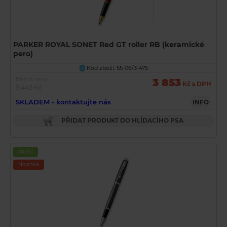
PARKER ROYAL SONET Red GT roller RB (keramické
pero)
Kód zboží: 55-06/31475
U
Běžná cena
3 853
Kč s DPH
5 442 Kč
SKLADEM - kontaktujte nás
INFO
PŘIDAT PRODUKT DO HLÍDACÍHO PSA
Akční
Novinka