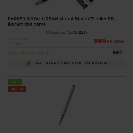
PARKER ROYAL URBAN Muted Black GT roller RB
(keramické pero)
Kód zboží: 55-06/31584
U
Běžná cena
980
Kč s DPH
1 384 Kč
Dočasně vyprodaný
INFO
PŘIDAT PRODUKT DO HLÍDACÍHO PSA
Akční
Novinka