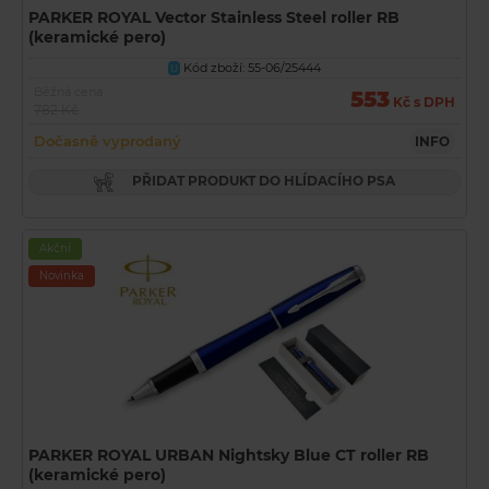
PARKER ROYAL Vector Stainless Steel roller RB
(keramické pero)
Kód zboží: 55-06/25444
U
Běžná cena
553
Kč s DPH
782 Kč
Dočasně vyprodaný
INFO
PŘIDAT PRODUKT DO HLÍDACÍHO PSA
Akční
Novinka
PARKER ROYAL URBAN Nightsky Blue CT roller RB
(keramické pero)