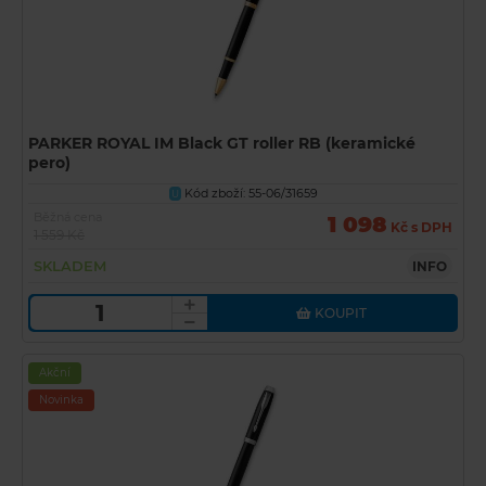
PARKER ROYAL IM Black GT roller RB (keramické
pero)
Kód zboží: 55-06/31659
U
Běžná cena
1 098
Kč s DPH
1 559 Kč
SKLADEM
INFO
KOUPIT
Akční
Novinka