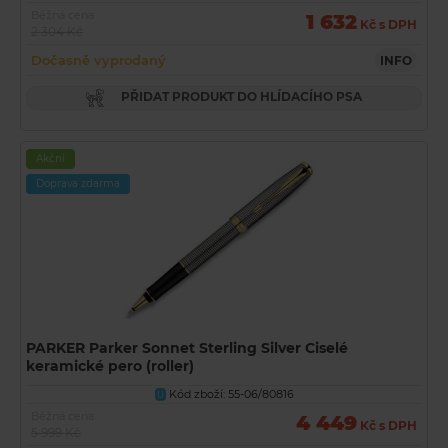
Běžná cena
1 632
Kč s DPH
2 304 Kč
Dočasně vyprodaný
INFO
PŘIDAT PRODUKT DO HLÍDACÍHO PSA
Akční
Doprava zdarma
PARKER Parker Sonnet Sterling Silver Ciselé
keramické pero (roller)
Kód zboží: 55-06/80816
U
Běžná cena
4 449
Kč s DPH
5 999 Kč