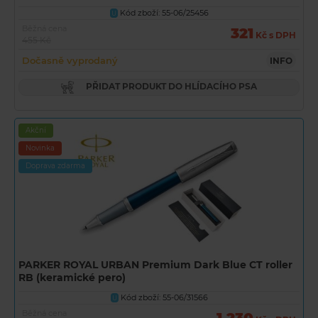
Kód zboží: 55-06/25456
U
Běžná cena
321
Kč s DPH
455 Kč
Dočasně vyprodaný
INFO
PŘIDAT PRODUKT DO HLÍDACÍHO PSA
Akční
Novinka
Doprava zdarma
PARKER ROYAL URBAN Premium Dark Blue CT roller
RB (keramické pero)
Kód zboží: 55-06/31566
U
Běžná cena