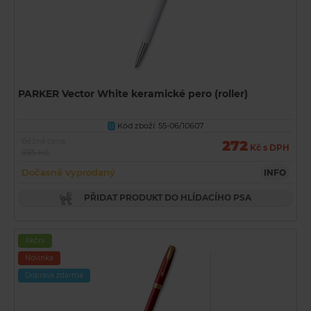
PARKER Vector White keramické pero (roller)
Kód zboží: 55-06/10607
U
Běžná cena
272
Kč s DPH
395 Kč
Dočasně vyprodaný
INFO
PŘIDAT PRODUKT DO HLÍDACÍHO PSA
Akční
Novinka
Doprava zdarma