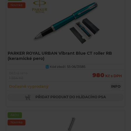
Novinka
PARKER ROYAL URBAN Vibrant Blue CT roller RB
(keramické pero)
Kód zboží: 55-06/31585
U
Běžná cena
980
Kč s DPH
1 384 Kč
Dočasně vyprodaný
INFO
PŘIDAT PRODUKT DO HLÍDACÍHO PSA
Akční
Novinka