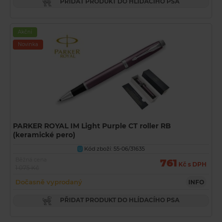
PŘIDAT PRODUKT DO HLÍDACÍHO PSA
Akční
Novinka
PARKER ROYAL IM Light Purple CT roller RB
(keramické pero)
Kód zboží: 55-06/31635
U
Běžná cena
761
Kč s DPH
1 075 Kč
Dočasně vyprodaný
INFO
PŘIDAT PRODUKT DO HLÍDACÍHO PSA