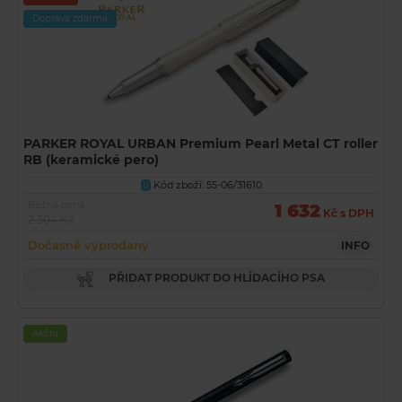
Doprava zdarma
PARKER ROYAL URBAN Premium Pearl Metal CT roller
RB (keramické pero)
Kód zboží: 55-06/31610
U
Běžná cena
1 632
Kč s DPH
2 304 Kč
Dočasně vyprodaný
INFO
PŘIDAT PRODUKT DO HLÍDACÍHO PSA
Akční