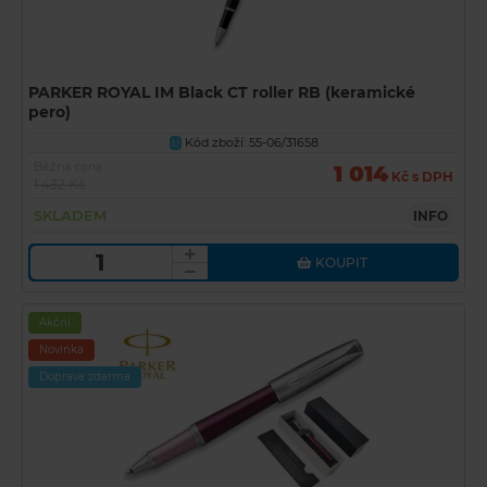
PARKER ROYAL IM Black CT roller RB (keramické
pero)
Kód zboží: 55-06/31658
U
Běžná cena
1 014
Kč s DPH
1 432 Kč
SKLADEM
INFO
KOUPIT
Akční
Novinka
Doprava zdarma