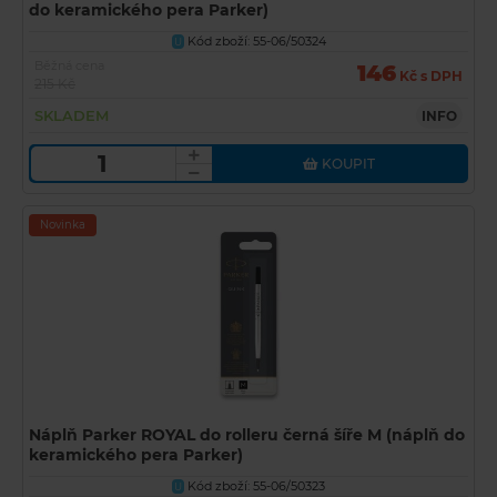
do keramického pera Parker)
Kód zboží: 55-06/50324
U
Běžná cena
146
Kč s DPH
215 Kč
SKLADEM
INFO
KOUPIT
Novinka
Náplň Parker ROYAL do rolleru černá šíře M (náplň do
keramického pera Parker)
Kód zboží: 55-06/50323
U