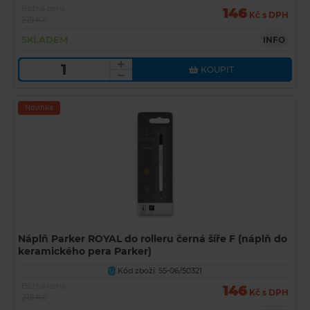
Běžná cena
146
Kč s DPH
215 Kč
SKLADEM
INFO
KOUPIT
Novinka
Náplň Parker ROYAL do rolleru černá šíře F (náplň do
keramického pera Parker)
Kód zboží: 55-06/50321
U
Běžná cena
146
Kč s DPH
215 Kč