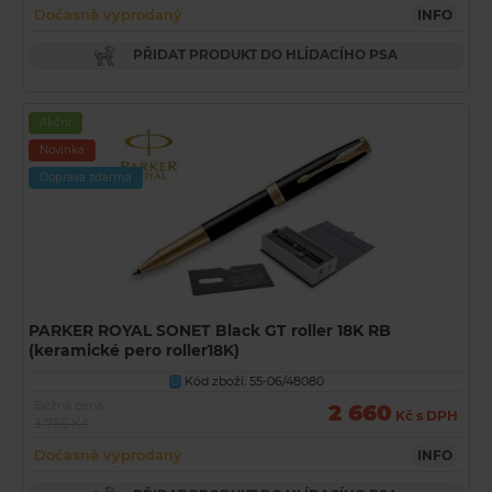
Dočasně vyprodaný
INFO
PŘIDAT PRODUKT DO HLÍDACÍHO PSA
Akční
Novinka
Doprava zdarma
PARKER ROYAL SONET Black GT roller 18K RB
(keramické pero roller18K)
Kód zboží: 55-06/48080
U
Běžná cena
2 660
Kč s DPH
3 756 Kč
Dočasně vyprodaný
INFO