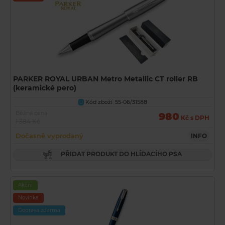
PARKER ROYAL URBAN Metro Metallic CT roller RB
(keramické pero)
Kód zboží: 55-06/31588
U
Běžná cena
980
Kč s DPH
1 384 Kč
Dočasně vyprodaný
INFO
PŘIDAT PRODUKT DO HLÍDACÍHO PSA
Akční
Novinka
Doprava zdarma