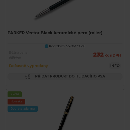
PARKER Vector Black keramické pero (roller)
Kód zboží: 55-06/70538
U
Běžná cena
232
Kč s DPH
328 Kč
Dočasně vyprodaný
INFO
PŘIDAT PRODUKT DO HLÍDACÍHO PSA
Akční
Novinka
Doprava zdarma