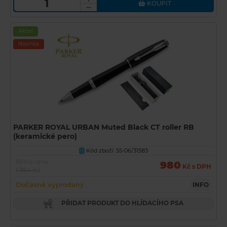
KOUPIT
Akční
Novinka
PARKER ROYAL URBAN Muted Black CT roller RB
(keramické pero)
Kód zboží: 55-06/31583
U
Běžná cena
980
Kč s DPH
1 384 Kč
Dočasně vyprodaný
INFO
PŘIDAT PRODUKT DO HLÍDACÍHO PSA