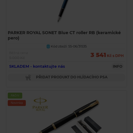
PARKER ROYAL SONET Blue CT roller RB (keramické
pero)
Kód zboží: 55-06/31535
U
Běžná cena
3 541
Kč s DPH
5 000 Kč
SKLADEM - kontaktujte nás
INFO
PŘIDAT PRODUKT DO HLÍDACÍHO PSA
Akční
Novinka