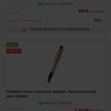
Kód zboží: 55-06/31589
U
Běžná cena
980
Kč s DPH
1 384 Kč
Dočasně vyprodaný
INFO
PŘIDAT PRODUKT DO HLÍDACÍHO PSA
Akční
Novinka
PARKER Urban Premium Metallic Pink keramické
pero (roller)
Kód zboží: 55-06/4927
U
Běžná cena
1 049
Kč s DPH