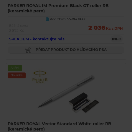
PARKER ROYAL IM Premium Black GT roller RB
(keramické pero)
Kód zboží: 55-06/31660
U
Běžná cena
2 036
Kč s DPH
2 875 Kč
SKLADEM - kontaktujte nás
INFO
PŘIDAT PRODUKT DO HLÍDACÍHO PSA
Akční
Novinka
PARKER ROYAL Vector Standard White roller RB
(keramické pero)