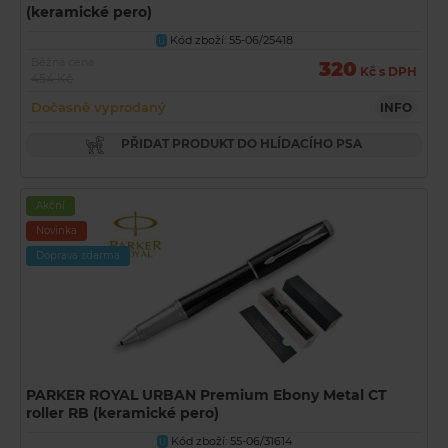
(keramické pero)
Kód zboží: 55-06/25418
U
Běžná cena
320
Kč s DPH
454 Kč
Dočasně vyprodaný
INFO
PŘIDAT PRODUKT DO HLÍDACÍHO PSA
Akční
Novinka
Doprava zdarma
PARKER ROYAL URBAN Premium Ebony Metal CT
roller RB (keramické pero)
Kód zboží: 55-06/31614
U