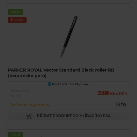
Akční
Novinka
PARKER ROYAL Vector Standard Black roller RB
(keramické pero)
Kód zboží: 55-06/25441
U
Běžná cena
358
Kč s DPH
510 Kč
Dočasně vyprodaný
INFO
PŘIDAT PRODUKT DO HLÍDACÍHO PSA
Akční