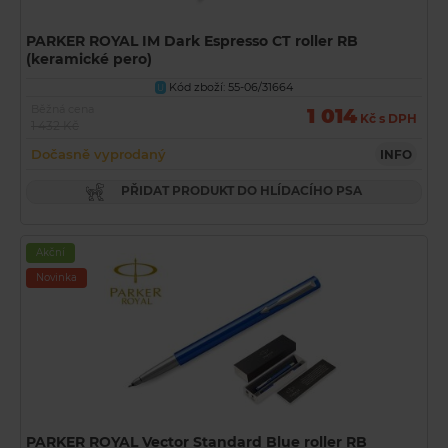
PARKER ROYAL IM Dark Espresso CT roller RB
(keramické pero)
Kód zboží: 55-06/31664
U
Běžná cena
1 014
Kč s DPH
1 432 Kč
Dočasně vyprodaný
INFO
PŘIDAT PRODUKT DO HLÍDACÍHO PSA
Akční
Novinka
PARKER ROYAL Vector Standard Blue roller RB