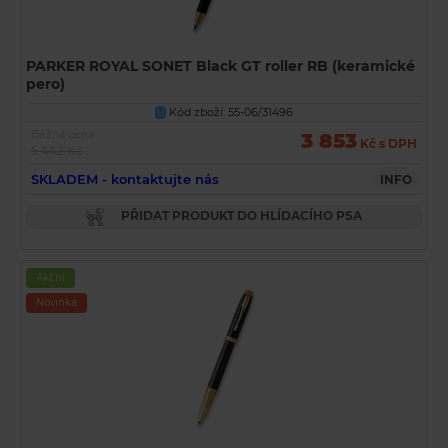
PARKER ROYAL SONET Black GT roller RB (keramické
pero)
Kód zboží: 55-06/31496
U
Běžná cena
3 853
Kč s DPH
5 442 Kč
SKLADEM - kontaktujte nás
INFO
PŘIDAT PRODUKT DO HLÍDACÍHO PSA
Akční
Novinka