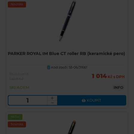
Novinka
PARKER ROYAL IM Blue CT roller RB (keramické pero)
Kód zboží: 55-06/31661
U
Běžná cena
1 014
Kč s DPH
1 439 Kč
SKLADEM
INFO
KOUPIT
Akční
Novinka