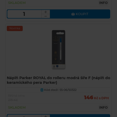
SKLADEM
INFO
KOUPIT
Novinka
Náplň Parker ROYAL do rolleru modrá šíře F (náplň do
keramického pera Parker)
Kód zboží: 55-06/50322
U
Běžná cena
146
Kč s DPH
215 Kč
SKLADEM
INFO