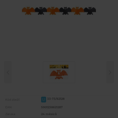
33-73/62128
U
Kód zboží:
EAN:
5901238621287
Záruka:
24 měsíců