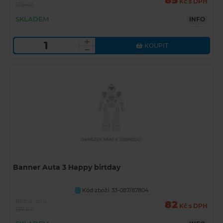
85
Kč s DPH
139 Kč
SKLADEM
INFO
KOUPIT
Banner Auta 3 Happy birtday
Kód zboží: 33-087/87804
U
Běžná cena
82
Kč s DPH
137 Kč