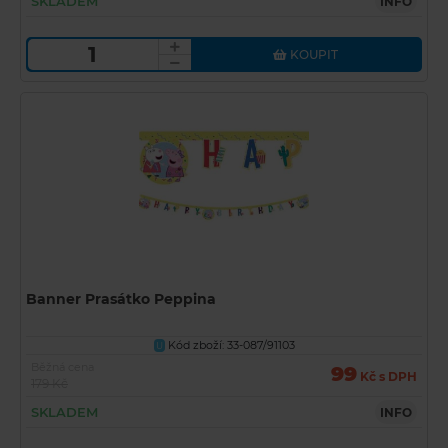
SKLADEM
INFO
KOUPIT
Banner Prasátko Peppina
Kód zboží: 33-087/91103
U
Běžná cena
99
Kč s DPH
179 Kč
SKLADEM
INFO