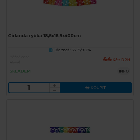
Girlanda rybka 18,5x16,5x400cm
Kód zboží: 33-73/91274
U
Běžná cena
44
Kč s DPH
49 Kč
SKLADEM
INFO
KOUPIT