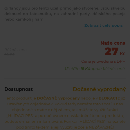
Girlandy jsou pro tento účel přímo jako stvořené. Jsou skvělou
dekorací do fotokoutku, na zahradní party, dětského pokoje
nebo kamkoli jinam
Zobrazit celý popis
Naše cena
27
Běžná cena
Kč
45 Kč
Cena je uvedena s DPH
Ušetříte
18 Kč
oproti běžné ceně.
Dočasně vyprodaný
Dostupnost
Tento produkt je
DOČASNĚ vyprodaný
nebo je v
BLOKACI
z již
uzavřených objednávek. Pokud tedy nemáte toto zboží u nás
objednané a máte o něj zájem, tak můžete využít funkci
,,HLÍDACÍ PES" a po opětovném naskladnění tohoto produktu,
budete e-mailem informování. Funkci ,,HLÍDACÍ PES" naleznete
pod tímto textem a její využití je zcela NEZÁVAZNÉ!