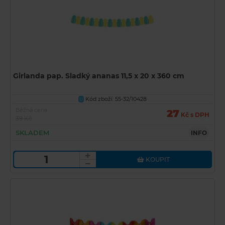
Girlanda pap. Sladký ananas 11,5 x 20 x 360 cm
Kód zboží: 55-32/10428
U
Běžná cena
27
Kč s DPH
39 Kč
SKLADEM
INFO
KOUPIT