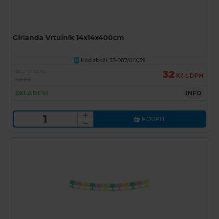
Girlanda Vrtulník 14x14x400cm
Kód zboží: 33-087/66039
U
Běžná cena
32
Kč s DPH
53 Kč
SKLADEM
INFO
KOUPIT