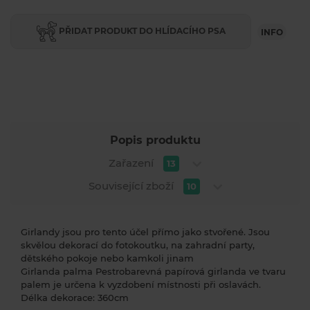
PŘIDAT PRODUKT DO HLÍDACÍHO PSA
INFO
Popis produktu
Zařazení
13
Související zboží
10
Girlandy jsou pro tento účel přímo jako stvořené. Jsou
skvělou dekorací do fotokoutku, na zahradní party,
dětského pokoje nebo kamkoli jinam
Girlanda palma Pestrobarevná papírová girlanda ve tvaru
palem je určena k vyzdobení místnosti při oslavách.
Délka dekorace: 360cm