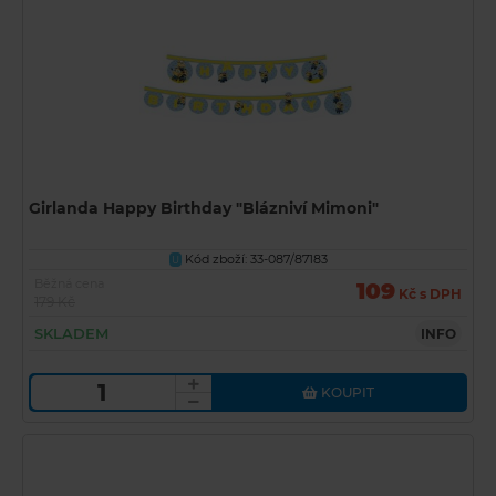
Girlanda Happy Birthday "Blázniví Mimoni"
Kód zboží: 33-087/87183
U
Běžná cena
109
Kč s DPH
179 Kč
SKLADEM
INFO
KOUPIT