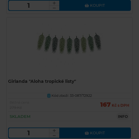
KOUPIT
Girlanda "Aloha tropické listy"
Kód zboží: 33-087/72922
U
Běžná cena
167
Kč s DPH
279 Kč
SKLADEM
INFO
KOUPIT