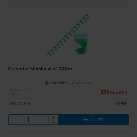
Girlanda "Mořská víla" 2,74m
Kód zboží: 33-087/83287G
U
Běžná cena
131
Kč s DPH
219 Kč
SKLADEM
INFO
KOUPIT