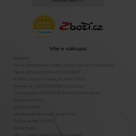
Vše o nákupu
Kontakt
Jak si vybrat barvu nebo určitou variantu produktu
Jak si posunout DATUM DODÁNÍ?
K čemu slouží funkce ,,HLÍDACÍ PES"
Nepřeji si vložit FAKTURU do zásilky
Jak objednat DOČASNĚ VYPRODANÉ zboží
Způsoby platby
Vrácení zboží
Všeobecné obchodní podmínky
Ochrana dat - GDPR
Reklamace
Vše o značce Walker by Schneiders