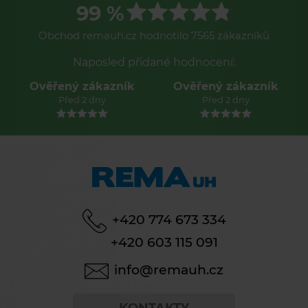
99 %
Obchod remauh.cz hodnotilo 7565 zákazníků
Naposled přidané hodnocení:
Ověřený zákazník
Ověřený zákazník
Před 2 dny
Před 2 dny
+420 774 673 334
+420 603 115 091
info@remauh.cz
KONTAKTY