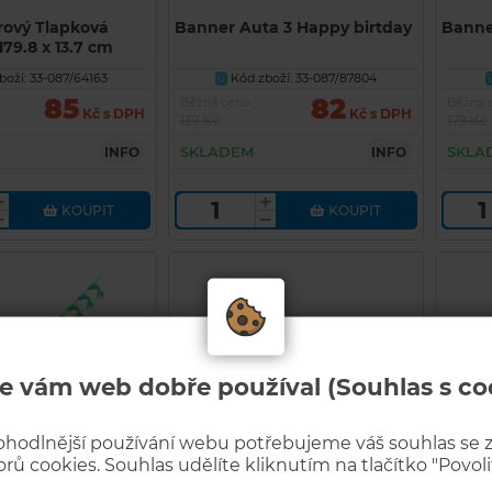
rový Tlapková
Banner Auta 3 Happy birtday
Banne
179.8 x 13.7 cm
oží: 33-087/64163
Kód zboží: 33-087/87804
U
85
82
Běžná cena
Běžná 
Kč s DPH
Kč s DPH
137 Kč
179 Kč
SKLADEM
SKLA
INFO
INFO
KOUPIT
KOUPIT
e vám web dobře používal (Souhlas s co
ohodlnější používání webu potřebujeme váš souhlas se
rů cookies. Souhlas udělíte kliknutím na tlačítko "Povolit
ořská víla" 2,74m
Girlanda Happy Birthday
Girla