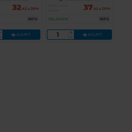
32
37
Běžná cena
Kč s DPH
Kč s DPH
55 Kč
SKLADEM
INFO
INFO
KOUPIT
KOUPIT