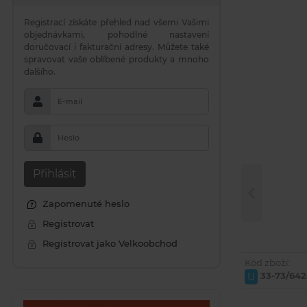
Registrací získáte přehled nad všemi Vašimi
objednávkami, pohodlné nastavení
doručovací i fakturační adresy. Můžete také
spravovat vaše oblíbené produkty a mnoho
dalšího.
E-mail
Heslo
Přihlásit
Zapomenuté heslo
Registrovat
Registrovat jako Velkoobchod
Kód zboží:
33-73/64
U