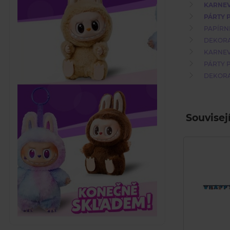
KARNE
PÁRTY 
PAPÍRN
DEKORA
KARNE
PÁRTY 
DEKORA
Souvisej