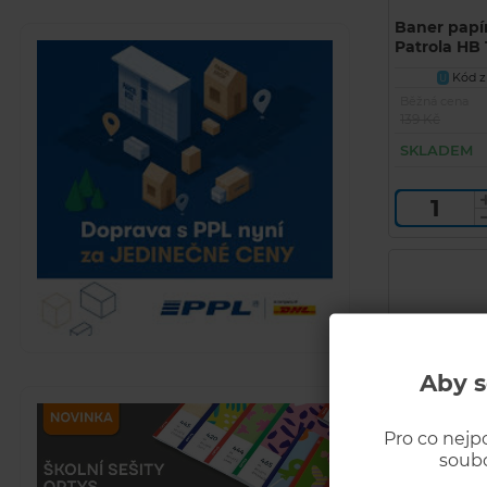
Baner papí
Patrola HB 
Kód zb
U
Běžná cena
139 Kč
SKLADEM
Aby s
Pro co nejp
soubo
Girlanda "M