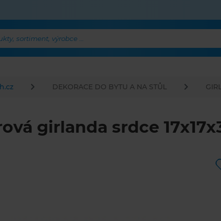
ty, sortiment, výrobce ...
h.cz
DEKORACE DO BYTU A NA STŮL
GIR
rová girlanda srdce 17x17