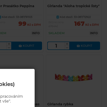
r Prasátko Peppina
Girlanda "Aloha tropické listy"
Kód zboží: 33-087/91103
Kód zboží: 33-087/72922
U
U
99
167
cena
Běžná cena
Kč s DPH
Kč s DPH
279 Kč
DEM
SKLADEM
INFO
INFO
KOUPIT
KOUPIT
okies)
 zpracováním
 vše".
nda pap. Sladký ananas
Girlanda rybka