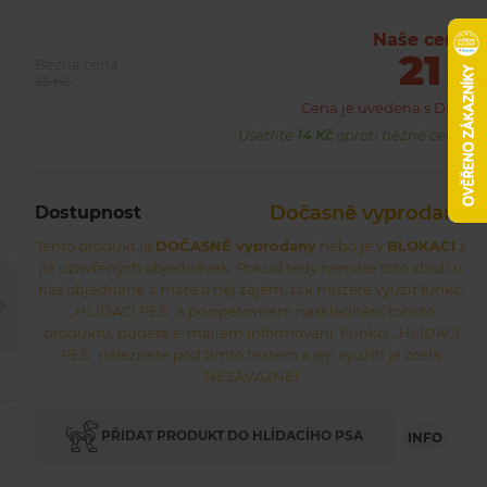
Naše cena
21
Běžná cena
Kč
35 Kč
Cena je uvedena s DPH
Ušetříte
14 Kč
oproti běžné ceně.
Dočasně vyprodaný
Dostupnost
Tento produkt je
DOČASNĚ vyprodaný
nebo je v
BLOKACI
z
již uzavřených objednávek. Pokud tedy nemáte toto zboží u
nás objednané a máte o něj zájem, tak můžete využít funkci
,,HLÍDACÍ PES" a po opětovném naskladnění tohoto
produktu, budete e-mailem informování. Funkci ,,HLÍDACÍ
PES" naleznete pod tímto textem a její využití je zcela
NEZÁVAZNÉ!
PŘIDAT PRODUKT DO HLÍDACÍHO PSA
INFO