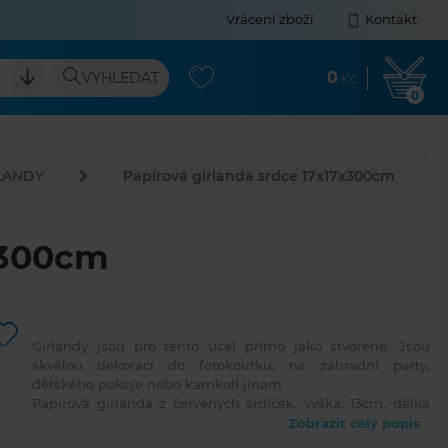
Vrácení zboží
Kontakt
0
VYHLEDAT
Kč
0
LANDY
Papírová girlanda srdce 17x17x300cm
x300cm
Girlandy jsou pro tento účel přímo jako stvořené. Jsou
skvělou dekorací do fotokoutku, na zahradní party,
dětského pokoje nebo kamkoli jinam
Papírová girlanda z červených srdíček. výška: 13cm, délka
celé girlandy 3 m
Zobrazit celý popis