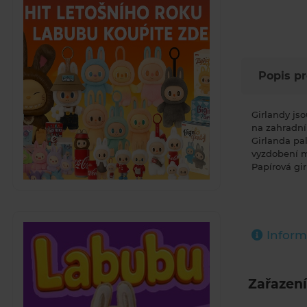
Popis p
Girlandy jso
na zahradní
Girlanda pa
vyzdobení m
Papírová gir
Inform
Zařazení