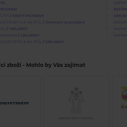
VAL
KARNE
PROGRAM
PAPÍRN
/
ICTVÍ
PÁRTY PROGRAM
DEKORA
/
CE DO BYTU A NA STŮL
Dekorace na pověšení
DEKORA
/
VAL
GIRLANDY
KARNE
/
PROGRAM
GIRLANDY
PAPÍRN
/
CE DO BYTU A NA STŮL
GIRLANDY
ící zboží - Mohlo by Vás zajímat