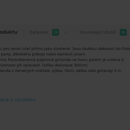
Zařazení
Související zboží
roduktu
13
10
u pro tento účel přímo jako stvořené. Jsou skvělou dekorací do fot
 party, dětského pokoje nebo kamkoli jinam
lma Pestrobarevná papírová girlanda ve tvaru palem je určena k
ístnosti při oslavách. Délka dekorace: 300cm
landa z červených srdíček. výška: 13cm, délka celé girlandy 3 m
ace o výrobku