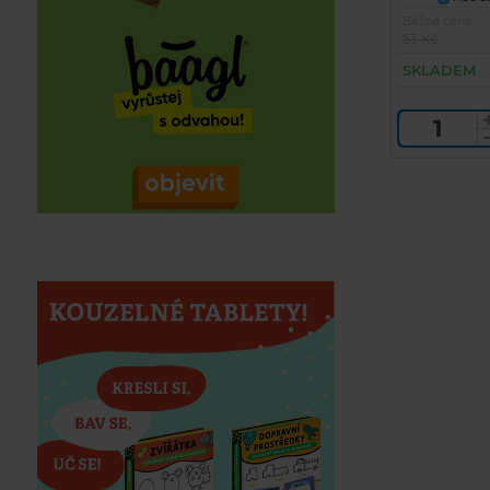
Běžná cena
53 Kč
SKLADEM