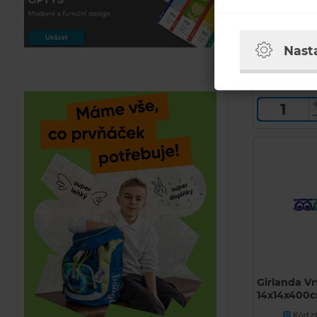
Kód zb
U
Běžná cena
Nast
219 Kč
SKLADEM
Girlanda Vr
14x14x400
Kód zb
U