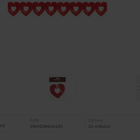
EAN:
Záruka:
243
5901238642435
24 měsíců