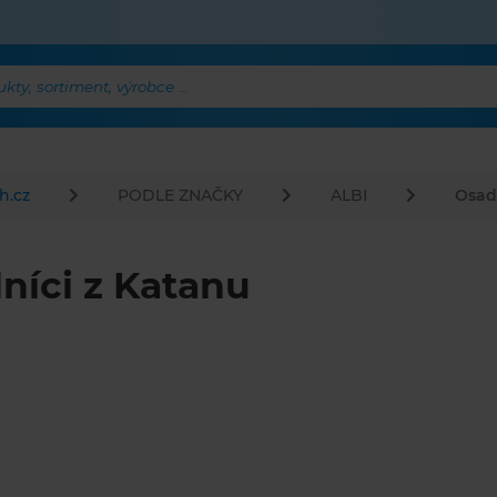
ty, sortiment, výrobce ...
h.cz
PODLE ZNAČKY
ALBI
Osad
níci z Katanu