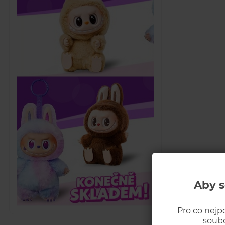
Aby s
Pro co nejp
soubo