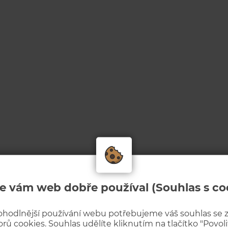
e vám web dobře používal (Souhlas s co
ohodlnější používání webu potřebujeme váš souhlas se
rů cookies. Souhlas udělíte kliknutím na tlačítko "Povolit