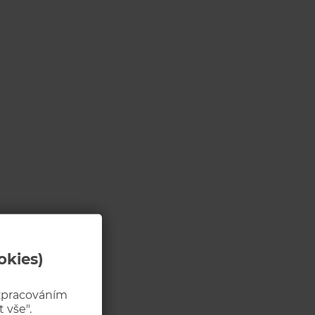
okies)
 zpracováním
 vše".