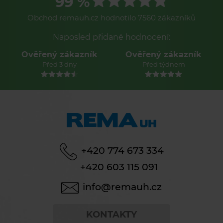
99 %
Obchod remauh.cz hodnotilo 7560 zákazníků
Naposled přidané hodnocení:
Ověřený zákazník
Ověřený zákazník
Před 3 dny
Před týdnem
+420 774 673 334
+420 603 115 091
info@remauh.cz
KONTAKTY