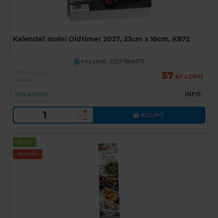
Kalendář stolní Oldtimer 2027, 23cm x 16cm, K872
Kód zboží: 2027-78/K872
U
Běžná cena
57
Kč s DPH
89 Kč
SKLADEM
INFO
KOUPIT
Akční
Novinka