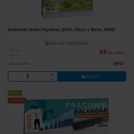
Kalendář stolní Myslivec 2027, 23cm x 16cm, K859
Kód zboží: 2027-78/K859
U
Běžná cena
57
Kč s DPH
89 Kč
SKLADEM
INFO
KOUPIT
Akční
Novinka