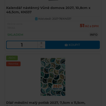
Kalendář nástěnný Vůně domova 2027, 10,8cm x
46,5cm, KN337
Kód zboží: 2027-78/KN337
U
Běžná cena
51
Kč s DPH
79 Kč
SKLADEM
INFO
KOUPIT
Akční
Novinka
Diář měsíční malý potisk 2027, 7,5cm x 11,5cm,