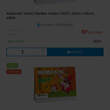
Kalendář stolní Sladké mlsání 2027, 23cm x 16cm,
K850
Kód zboží: 2027-78/K850
U
Běžná cena
57
Kč s DPH
89 Kč
SKLADEM
INFO
KOUPIT
Akční
Novinka