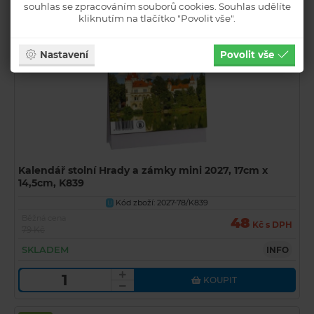
souhlas se zpracováním souborů cookies. Souhlas udělíte
kliknutím na tlačítko "Povolit vše".
Akční
Nastavení
Povolit vše
Novinka
Kalendář stolní Hrady a zámky mini 2027, 17cm x
14,5cm, K839
Kód zboží: 2027-78/K839
U
Běžná cena
48
Kč s DPH
79 Kč
SKLADEM
INFO
KOUPIT