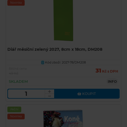
Novinka
Diář měsíční zelený 2027, 8cm x 18cm, DM208
Kód zboží: 2027-78/DM208
U
Běžná cena
31
Kč s DPH
49 Kč
SKLADEM
INFO
KOUPIT
Akční
Novinka