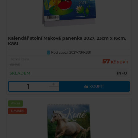
Kalendář stolní Maková panenka 2027, 23cm x 16cm,
K881
Kód zboží: 2027-78/K881
U
Běžná cena
57
Kč s DPH
89 Kč
SKLADEM
INFO
KOUPIT
Akční
Novinka