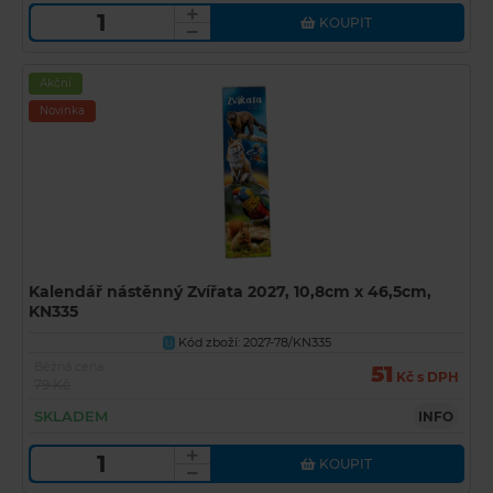
KOUPIT
Akční
Novinka
Kalendář nástěnný Zvířata 2027, 10,8cm x 46,5cm,
KN335
Kód zboží: 2027-78/KN335
U
Běžná cena
51
Kč s DPH
79 Kč
SKLADEM
INFO
KOUPIT