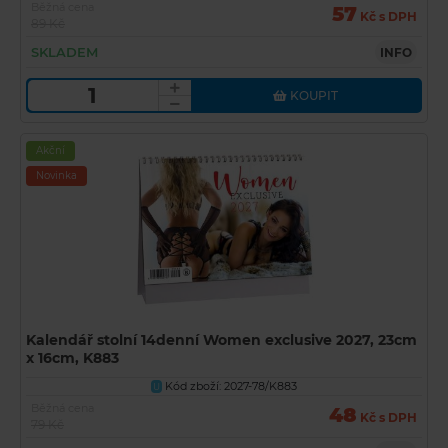
Běžná cena
57
Kč s DPH
89 Kč
SKLADEM
INFO
KOUPIT
Akční
Novinka
Kalendář stolní 14denní Women exclusive 2027, 23cm
x 16cm, K883
Kód zboží: 2027-78/K883
U
Běžná cena
48
Kč s DPH
79 Kč