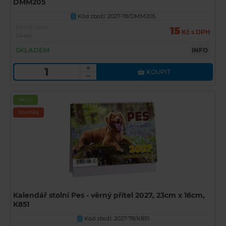
DMM205
Kód zboží: 2027-78/DMM205
U
Běžná cena
15
Kč s DPH
25 Kč
SKLADEM
INFO
KOUPIT
Akční
Novinka
Kalendář stolní Pes - věrný přítel 2027, 23cm x 16cm,
K851
Kód zboží: 2027-78/K851
U