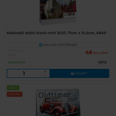
Kalendář stolní Koně mini 2027, 17cm x 14,5cm, K840
Kód zboží: 2027-78/K840
U
Běžná cena
48
Kč s DPH
79 Kč
SKLADEM
INFO
KOUPIT
Akční
Novinka