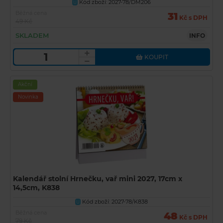
Kód zboží: 2027-78/DM206
U
Běžná cena
31
Kč s DPH
49 Kč
SKLADEM
INFO
KOUPIT
Akční
Novinka
Kalendář stolní Hrnečku, vař mini 2027, 17cm x
14,5cm, K838
Kód zboží: 2027-78/K838
U
Běžná cena
48
Kč s DPH
79 Kč