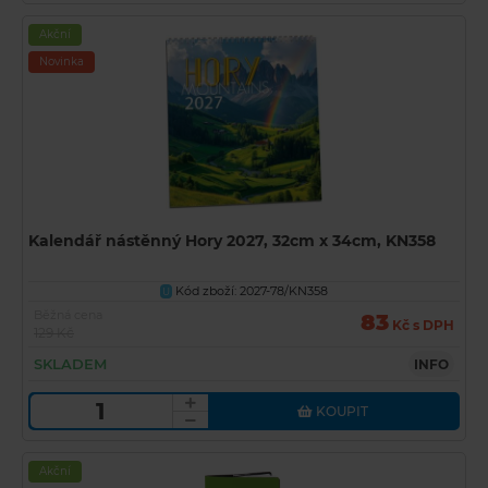
Akční
Novinka
Kalendář nástěnný Hory 2027, 32cm x 34cm, KN358
Kód zboží: 2027-78/KN358
U
Běžná cena
83
Kč s DPH
129 Kč
SKLADEM
INFO
KOUPIT
Akční