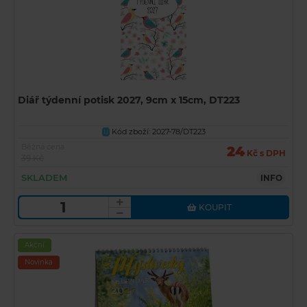
Diář týdenní potisk 2027, 9cm x 15cm, DT223
Kód zboží: 2027-78/DT223
U
Běžná cena
24
Kč s DPH
39 Kč
SKLADEM
INFO
KOUPIT
Akční
Novinka