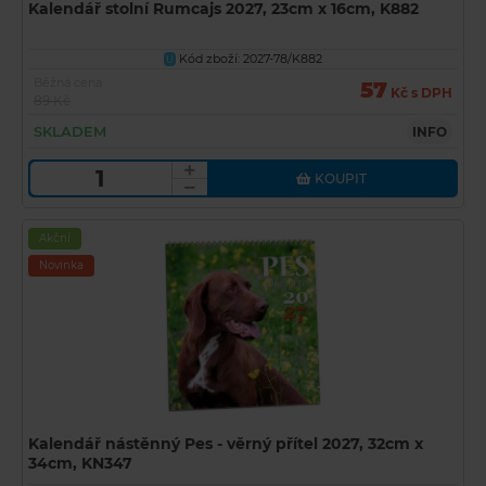
Kalendář stolní Rumcajs 2027, 23cm x 16cm, K882
Kód zboží: 2027-78/K882
U
Běžná cena
57
Kč s DPH
89 Kč
SKLADEM
INFO
KOUPIT
Akční
Novinka
Kalendář nástěnný Pes - věrný přítel 2027, 32cm x
34cm, KN347