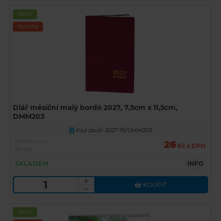
Akční
Novinka
Diář měsíční malý bordó 2027, 7,5cm x 11,5cm,
DMM203
Kód zboží: 2027-78/DMM203
U
Běžná cena
26
Kč s DPH
39 Kč
SKLADEM
INFO
KOUPIT
Akční