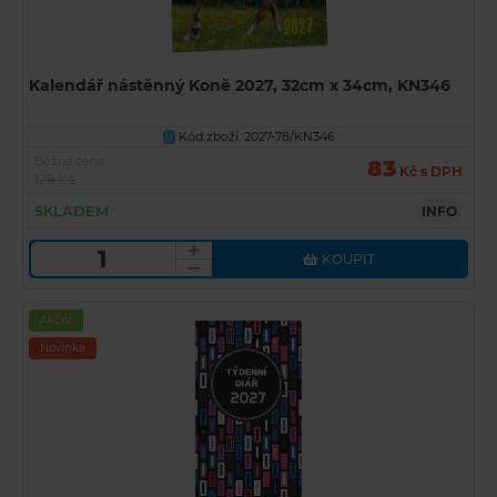
Kalendář nástěnný Koně 2027, 32cm x 34cm, KN346
Kód zboží: 2027-78/KN346
U
Běžná cena
83
Kč s DPH
129 Kč
SKLADEM
INFO
KOUPIT
Akční
Novinka