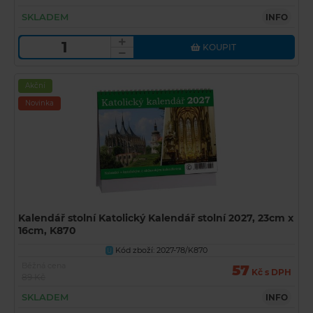
SKLADEM
INFO
KOUPIT
Akční
Novinka
Kalendář stolní Katolický Kalendář stolní 2027, 23cm x
16cm, K870
Kód zboží: 2027-78/K870
U
Běžná cena
57
Kč s DPH
89 Kč
SKLADEM
INFO