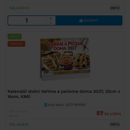
SKLADEM
INFO
KOUPIT
Akční
Novinka
Kalendář stolní Vaříme a pečeme doma 2027, 23cm x
16cm, K861
Kód zboží: 2027-78/K861
U
Běžná cena
57
Kč s DPH
89 Kč
SKLADEM
INFO