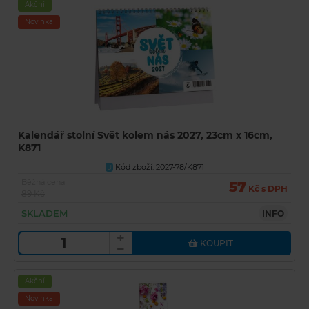
Akční
Novinka
Kalendář stolní Svět kolem nás 2027, 23cm x 16cm,
K871
Kód zboží: 2027-78/K871
U
Běžná cena
57
Kč s DPH
89 Kč
SKLADEM
INFO
KOUPIT
Akční
Novinka