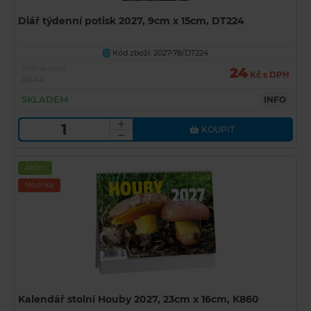
Diář týdenní potisk 2027, 9cm x 15cm, DT224
Kód zboží: 2027-78/DT224
U
Běžná cena
24
Kč s DPH
39 Kč
SKLADEM
INFO
KOUPIT
Akční
Novinka
Kalendář stolní Houby 2027, 23cm x 16cm, K860