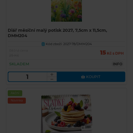
Diář měsíční malý potisk 2027, 7,5cm x 11,5cm,
DMM204
Kód zboží: 2027-78/DMM204
U
Běžná cena
15
Kč s DPH
25 Kč
SKLADEM
INFO
KOUPIT
Akční
Novinka