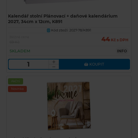
Kalendář stolní Plánovací + daňové kalendárium
2027, 34cm x 12cm, K891
Kód zboží: 2027-78/K891
U
Běžná cena
44
Kč s DPH
69 Kč
SKLADEM
INFO
KOUPIT
Akční
Novinka