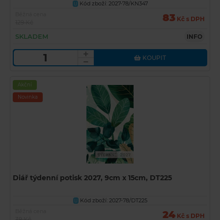
Kód zboží: 2027-78/KN347
U
Běžná cena
83
Kč s DPH
129 Kč
SKLADEM
INFO
KOUPIT
Akční
Novinka
Diář týdenní potisk 2027, 9cm x 15cm, DT225
Kód zboží: 2027-78/DT225
U
Běžná cena
24
Kč s DPH
39 Kč