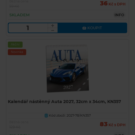
Běžná cena
36
Kč s DPH
59 Kč
SKLADEM
INFO
KOUPIT
Akční
Novinka
Kalendář nástěnný Auta 2027, 32cm x 34cm, KN357
Kód zboží: 2027-78/KN357
U
Běžná cena
83
Kč s DPH
129 Kč