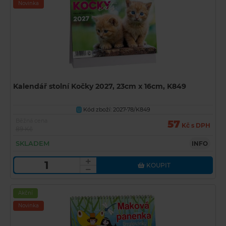
Novinka
Kalendář stolní Kočky 2027, 23cm x 16cm, K849
Kód zboží: 2027-78/K849
U
Běžná cena
57
Kč s DPH
89 Kč
SKLADEM
INFO
KOUPIT
Akční
Novinka