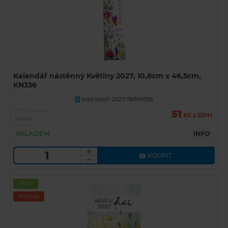
Kalendář nástěnný Květiny 2027, 10,8cm x 46,5cm,
KN336
Kód zboží: 2027-78/KN336
U
Běžná cena
51
Kč s DPH
79 Kč
SKLADEM
INFO
KOUPIT
Akční
Novinka