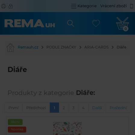
Kategorie
Vrácení zboží
0
Remauh.cz
PODLE ZNAČKY
ARIA-CARDS
Diáře
Diáře
Produkty z kategorie
Diáře:
První
Předchozí
1
2
3
4
Další
Poslední
Akční
Novinka