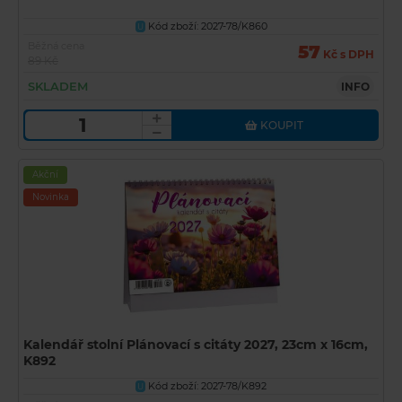
Kód zboží: 2027-78/K860
U
Běžná cena
57
Kč s DPH
89 Kč
SKLADEM
INFO
KOUPIT
Akční
Novinka
Kalendář stolní Plánovací s citáty 2027, 23cm x 16cm,
K892
Kód zboží: 2027-78/K892
U