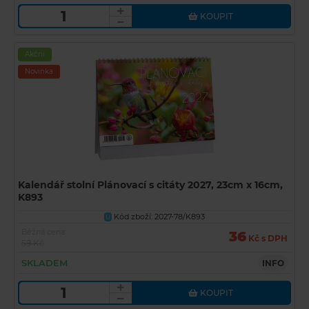
KOUPIT
Akční
Novinka
Kalendář stolní Plánovací s citáty 2027, 23cm x 16cm,
K893
Kód zboží: 2027-78/K893
U
Běžná cena
36
Kč s DPH
59 Kč
SKLADEM
INFO
KOUPIT