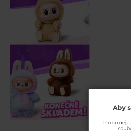
Aby s
Pro co nejp
soubo