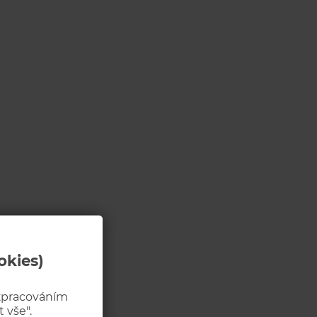
okies)
 zpracováním
 vše".