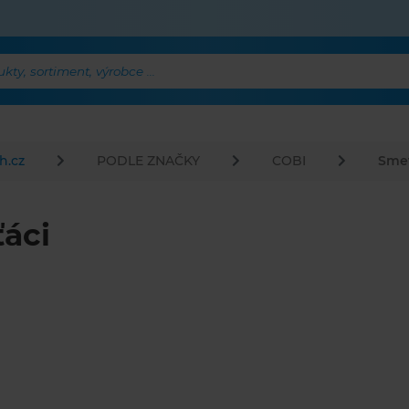
ty, sortiment, výrobce ...
h.cz
PODLE ZNAČKY
COBI
Sme
áci