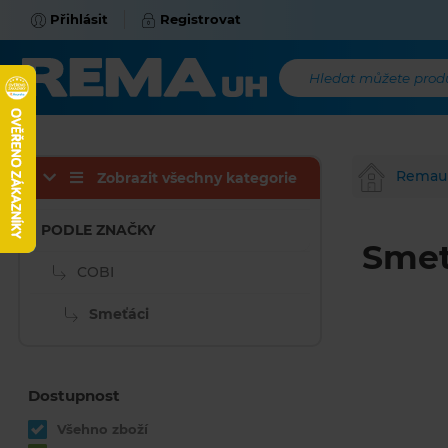
Přihlásit
Registrovat
Hledat můžete produk
Remau
Zobrazit všechny kategorie
PODLE ZNAČKY
Smeť
COBI
Smeťáci
Dostupnost
Všehno zboží