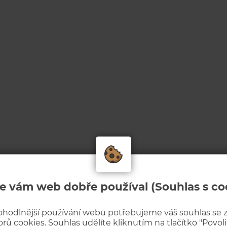
e vám web dobře používal (Souhlas s co
ohodlnější používání webu potřebujeme váš souhlas se
rů cookies. Souhlas udělíte kliknutím na tlačítko "Povolit