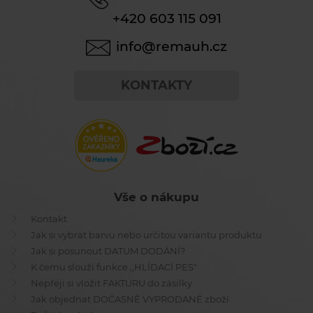
+420 603 115 091
info@remauh.cz
KONTAKTY
Vše o nákupu
Kontakt
Jak si vybrat barvu nebo určitou variantu produktu
Jak si posunout DATUM DODÁNÍ?
K čemu slouží funkce ,,HLÍDACÍ PES"
Nepřeji si vložit FAKTURU do zásilky
Jak objednat DOČASNĚ VYPRODANÉ zboží