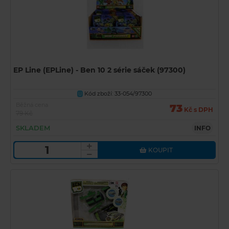
EP Line (EPLine) - Ben 10 2 série sáček (97300)
Kód zboží: 33-054/97300
U
Běžná cena
73
Kč s DPH
79 Kč
SKLADEM
INFO
KOUPIT