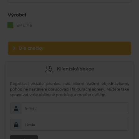
Výrobci
EP Line
Dle značky
Klientská sekce
Registrací získáte přehled nad všemi Vašimi objednávkami,
pohodlné nastavení doručovací i fakturační adresy. Můžete také
spravovat vaše oblíbené produkty a mnoho dalšího.
E-mail
Heslo