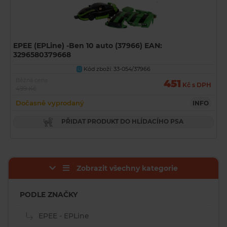
EPEE (EPLine) -Ben 10 auto (37966) EAN:
3296580379668
Kód zboží: 33-054/37966
U
Běžná cena
451
Kč s DPH
499 Kč
Dočasně vyprodaný
INFO
PŘIDAT PRODUKT DO HLÍDACÍHO PSA
Zobrazit všechny kategorie
PODLE ZNAČKY
EPEE - EPLine