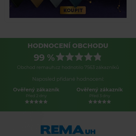
HODNOCENÍ OBCHODU
99 %
Obchod remauh.cz hodnotilo 7563 zákazníků
Naposled přidané hodnocení:
Ověřený zákazník
Ověřený zákazník
Před 2 dny
Před 3 dny