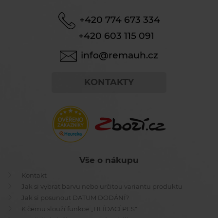
+420 774 673 334
+420 603 115 091
info@remauh.cz
KONTAKTY
Vše o nákupu
Kontakt
Jak si vybrat barvu nebo určitou variantu produktu
Jak si posunout DATUM DODÁNÍ?
K čemu slouží funkce ,,HLÍDACÍ PES"