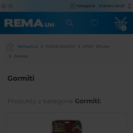
Kategorie
Vrácení zboží
0
Remauh.cz
PODLE ZNAČKY
EPEE - EPLine
Gormiti
Gormiti
Produkty z kategorie
Gormiti: