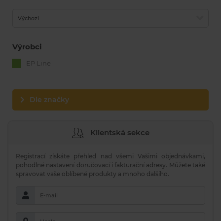
Výchozí
Výrobci
EP Line
Dle značky
Klientská sekce
Registrací získáte přehled nad všemi Vašimi objednávkami,
pohodlné nastavení doručovací i fakturační adresy. Můžete také
spravovat vaše oblíbené produkty a mnoho dalšího.
E-mail