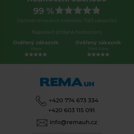
99 %
Obchod remauh.cz hodnotilo 7563 zákazníků
Naposled přidané hodnocení:
Ověřený zákazník
Ověřený zákazník
Včera
Před 2 dny
+420 774 673 334
+420 603 115 091
info@remauh.cz