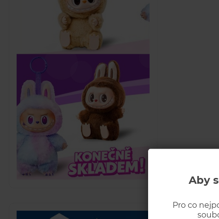
Aby s
Pro co nejp
soubo