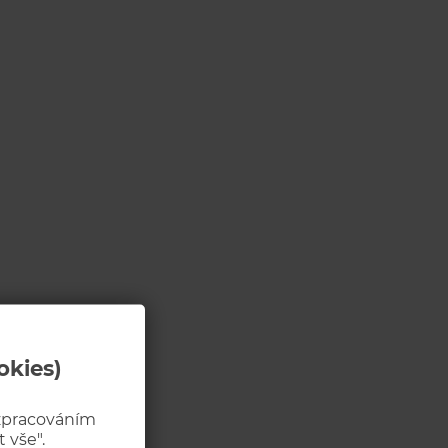
okies)
 zpracováním
 vše".