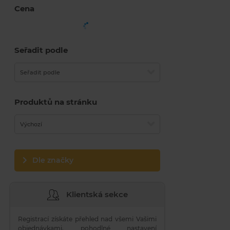
Cena
Seřadit podle
Seřadit podle
Produktů na stránku
Výchozí
Dle značky
Klientská sekce
Registrací získáte přehled nad všemi Vašimi
objednávkami, pohodlné nastavení