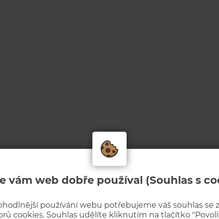
e vám web dobře používal (Souhlas s co
ohodlnější používání webu potřebujeme váš souhlas se
rů cookies. Souhlas udělíte kliknutím na tlačítko "Povolit