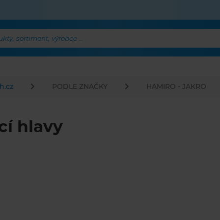
ty, sortiment, výrobce ...
h.cz
PODLE ZNAČKY
HAMIRO - JAKRO
cí hlavy