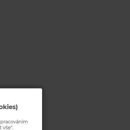
okies)
 zpracováním
 vše".