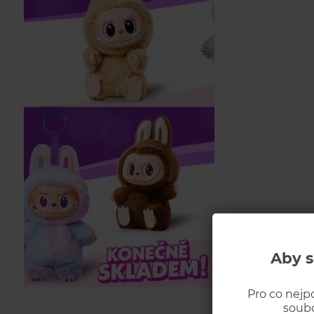
Aby s
Pro co nejp
soubo