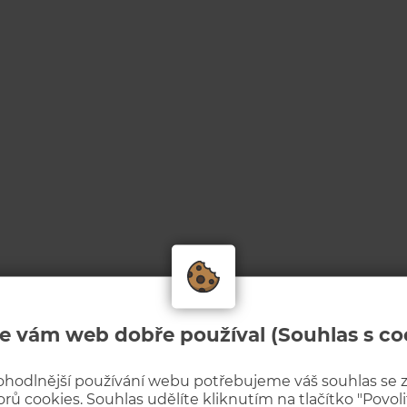
e vám web dobře používal (Souhlas s co
ohodlnější používání webu potřebujeme váš souhlas se
rů cookies. Souhlas udělíte kliknutím na tlačítko "Povolit