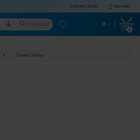
Vrácení zboží
Kontakt
0
VYHLEDAT
Kč
0
Česací hlavy