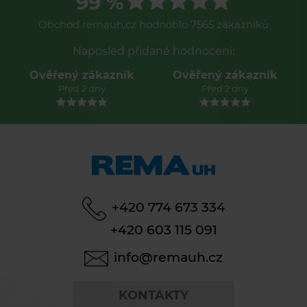
99 %
Obchod remauh.cz hodnotilo 7565 zákazníků
Naposled přidané hodnocení:
Ověřený zákazník
Ověřený zákazník
Před 2 dny
Před 2 dny
+420 774 673 334
+420 603 115 091
info@remauh.cz
KONTAKTY