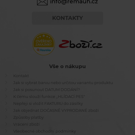
info@remauh.cz
KONTAKTY
Vše o nákupu
Kontakt
Jak si vybrat barvu nebo určitou variantu produktu
Jak si posunout DATUM DODÁNÍ?
K čemu slouží funkce ,,HLÍDACÍ PES"
Nepřeji si vložit FAKTURU do zásilky
Jak objednat DOČASNĚ VYPRODANÉ zboží
Způsoby platby
Vrácení zboží
Všeobecné obchodní podmínky