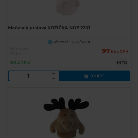
Maňásek prstový KOZIČKA NOE 2201
Kód zboží: 33-27/82201
U
Běžná cena
97
Kč s DPH
129 Kč
SKLADEM
INFO
KOUPIT