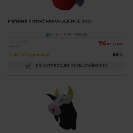
Maňásek prstový PAPOUŠEK NOE 9933
Kód zboží: 33-27/89933
U
Běžná cena
76
Kč s DPH
89 Kč
Dočasně vyprodaný
INFO
PŘIDAT PRODUKT DO HLÍDACÍHO PSA