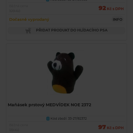
Běžná cena
92
Kč s DPH
109 Kč
Dočasně vyprodaný
INFO
PŘIDAT PRODUKT DO HLÍDACÍHO PSA
Maňásek prstový MEDVÍDEK NOE 2372
Kód zboží: 33-27/82372
U
Běžná cena
97
Kč s DPH
119 Kč