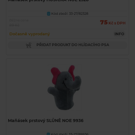
Kód zboží: 33-27/82328
U
Běžná cena
75
Kč s DPH
89 Kč
Dočasně vyprodaný
INFO
PŘIDAT PRODUKT DO HLÍDACÍHO PSA
Maňásek prstový SLŮNĚ NOE 9936
Kód zboží: 33-27/89936
U