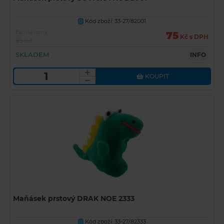
Kód zboží: 33-27/82001
U
Běžná cena
75
Kč s DPH
89 Kč
SKLADEM
INFO
KOUPIT
Maňásek prstový DRAK NOE 2333
Kód zboží: 33-27/82333
U