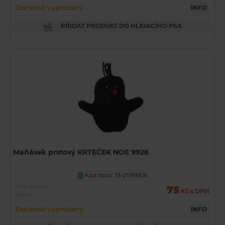
Dočasně vyprodaný
INFO
PŘIDAT PRODUKT DO HLÍDACÍHO PSA
Maňásek prstový KRTEČEK NOE 9926
Kód zboží: 33-27/89926
U
Běžná cena
75
Kč s DPH
89 Kč
Dočasně vyprodaný
INFO