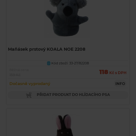
Maňásek prstový KOALA NOE 2208
Kód zboží: 33-27/82208
U
Běžná cena
118
Kč s DPH
159 Kč
Dočasně vyprodaný
INFO
PŘIDAT PRODUKT DO HLÍDACÍHO PSA