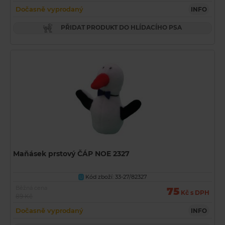
Dočasně vyprodaný
INFO
PŘIDAT PRODUKT DO HLÍDACÍHO PSA
Maňásek prstový ČÁP NOE 2327
Kód zboží: 33-27/82327
U
Běžná cena
75
Kč s DPH
89 Kč
Dočasně vyprodaný
INFO