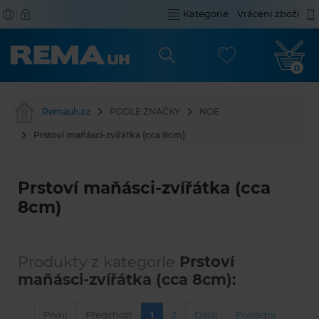
Kategorie
Vrácení zboží
0
Remauh.cz
PODLE ZNAČKY
NOE
Prstoví maňásci-zvířátka (cca 8cm)
Prstoví maňásci-zvířátka (cca
8cm)
Produkty z kategorie
Prstoví
maňásci-zvířátka (cca 8cm):
První
Předchozí
1
2
Další
Poslední