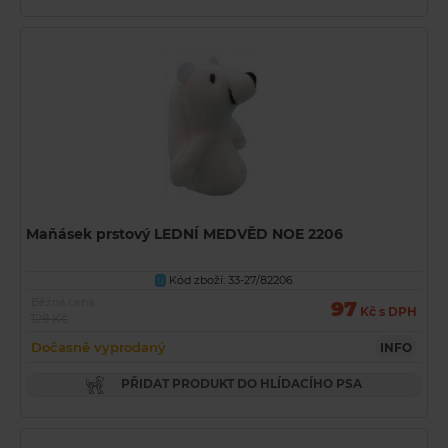
Maňásek prstový LEDNÍ MEDVĚD NOE 2206
Kód zboží: 33-27/82206
U
Běžná cena
97
Kč s DPH
129 Kč
Dočasně vyprodaný
INFO
PŘIDAT PRODUKT DO HLÍDACÍHO PSA