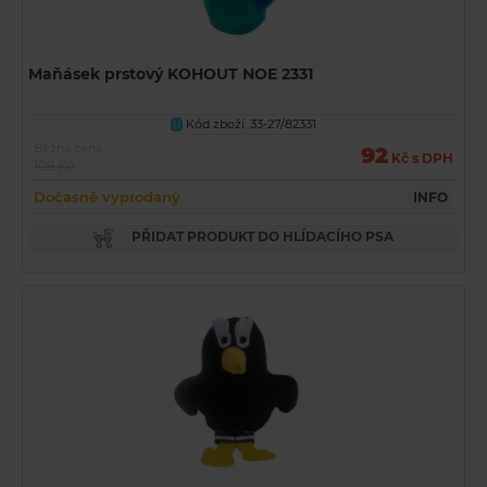
Maňásek prstový KOHOUT NOE 2331
Kód zboží: 33-27/82331
U
Běžná cena
92
Kč s DPH
109 Kč
Dočasně vyprodaný
INFO
PŘIDAT PRODUKT DO HLÍDACÍHO PSA