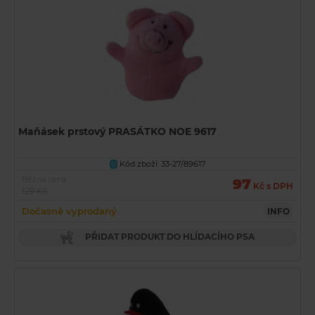
Maňásek prstový PRASÁTKO NOE 9617
Kód zboží: 33-27/89617
U
Běžná cena
97
Kč s DPH
129 Kč
Dočasně vyprodaný
INFO
PŘIDAT PRODUKT DO HLÍDACÍHO PSA