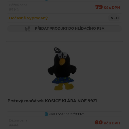
Běžná cena
79
Kč s DPH
89 Kč
Dočasně vyprodaný
INFO
PŘIDAT PRODUKT DO HLÍDACÍHO PSA
Prstový maňásek KOSICE KLÁRA NOE 9921
Kód zboží: 33-27/89923
U
Běžná cena
80
Kč s DPH
99 Kč