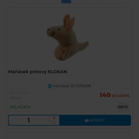
Maňásek prstový KLOKAN
Kód zboží: 33-27/82209
U
Běžná cena
140
Kč s DPH
199 Kč
SKLADEM
INFO
KOUPIT