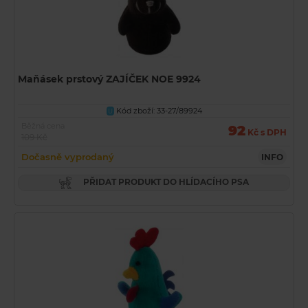
Maňásek prstový ZAJÍČEK NOE 9924
Kód zboží: 33-27/89924
U
Běžná cena
92
Kč s DPH
109 Kč
Dočasně vyprodaný
INFO
PŘIDAT PRODUKT DO HLÍDACÍHO PSA