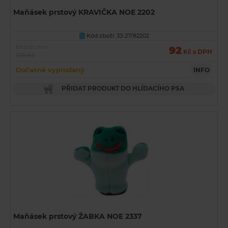
Maňásek prstový KRAVIČKA NOE 2202
Kód zboží: 33-27/82202
U
Běžná cena
92
Kč s DPH
109 Kč
Dočasně vyprodaný
INFO
PŘIDAT PRODUKT DO HLÍDACÍHO PSA
Maňásek prstový ŽABKA NOE 2337