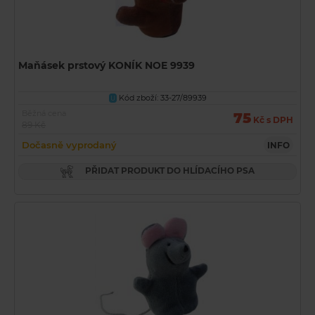
Maňásek prstový KONÍK NOE 9939
Kód zboží: 33-27/89939
U
Běžná cena
75
Kč s DPH
89 Kč
Dočasně vyprodaný
INFO
PŘIDAT PRODUKT DO HLÍDACÍHO PSA