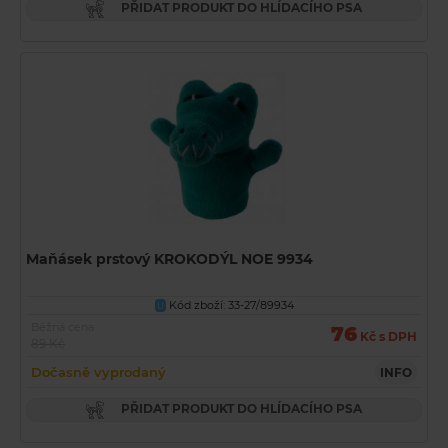
PŘIDAT PRODUKT DO HLÍDACÍHO PSA
Maňásek prstový KROKODÝL NOE 9934
Kód zboží: 33-27/89934
U
Běžná cena
76
Kč s DPH
89 Kč
Dočasně vyprodaný
INFO
PŘIDAT PRODUKT DO HLÍDACÍHO PSA