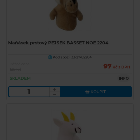
Maňásek prstový PEJSEK BASSET NOE 2204
Kód zboží: 33-27/82204
U
Běžná cena
97
Kč s DPH
129 Kč
SKLADEM
INFO
KOUPIT