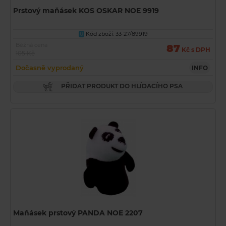
Prstový maňásek KOS OSKAR NOE 9919
Kód zboží: 33-27/89919
U
Běžná cena
87
Kč s DPH
105 Kč
Dočasně vyprodaný
INFO
PŘIDAT PRODUKT DO HLÍDACÍHO PSA
Maňásek prstový PANDA NOE 2207