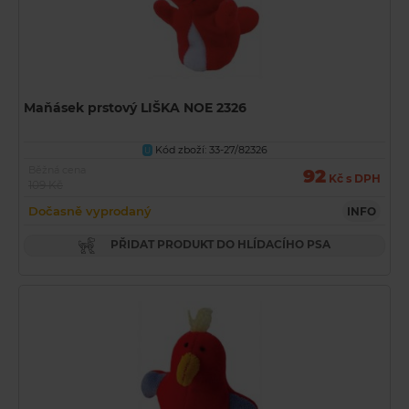
Maňásek prstový LIŠKA NOE 2326
Kód zboží: 33-27/82326
U
Běžná cena
92
Kč s DPH
109 Kč
Dočasně vyprodaný
INFO
PŘIDAT PRODUKT DO HLÍDACÍHO PSA