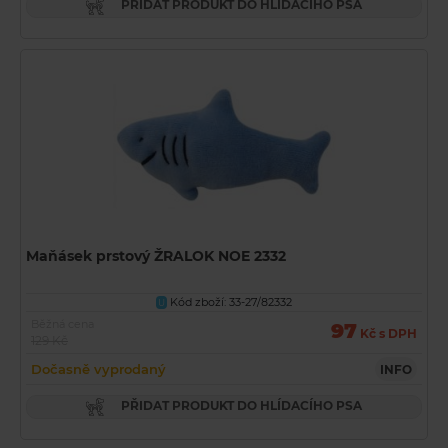
PŘIDAT PRODUKT DO HLÍDACÍHO PSA
Maňásek prstový ŽRALOK NOE 2332
Kód zboží: 33-27/82332
U
Běžná cena
97
Kč s DPH
129 Kč
Dočasně vyprodaný
INFO
PŘIDAT PRODUKT DO HLÍDACÍHO PSA