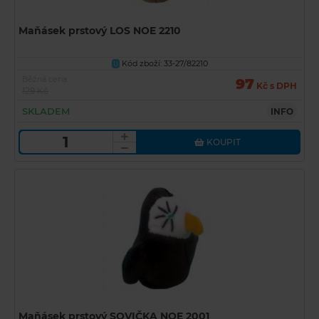
Maňásek prstový LOS NOE 2210
Kód zboží: 33-27/82210
U
Běžná cena
97
Kč s DPH
129 Kč
SKLADEM
INFO
KOUPIT
Maňásek prstový SOVIČKA NOE 2001