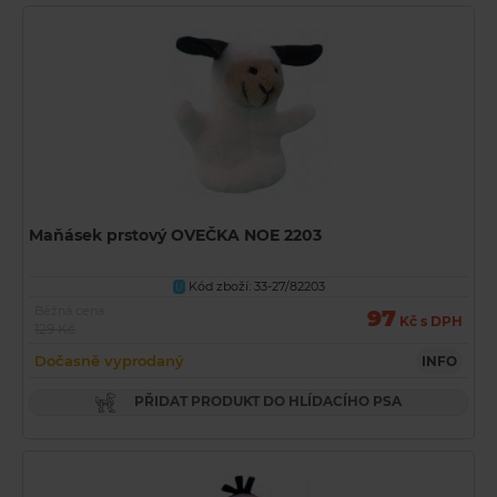
Maňásek prstový OVEČKA NOE 2203
Kód zboží: 33-27/82203
U
Běžná cena
97
Kč s DPH
129 Kč
Dočasně vyprodaný
INFO
PŘIDAT PRODUKT DO HLÍDACÍHO PSA