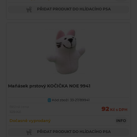
PŘIDAT PRODUKT DO HLÍDACÍHO PSA
Maňásek prstový KOČIČKA NOE 9941
Kód zboží: 33-27/89941
U
Běžná cena
92
Kč s DPH
109 Kč
Dočasně vyprodaný
INFO
PŘIDAT PRODUKT DO HLÍDACÍHO PSA