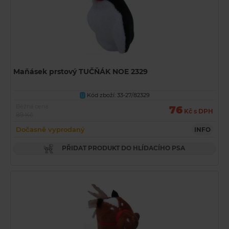
Maňásek prstový TUČŇÁK NOE 2329
Kód zboží: 33-27/82329
U
Běžná cena
76
Kč s DPH
89 Kč
Dočasně vyprodaný
INFO
PŘIDAT PRODUKT DO HLÍDACÍHO PSA