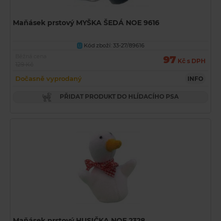
Maňásek prstový MYŠKA ŠEDÁ NOE 9616
Kód zboží: 33-27/89616
U
Běžná cena
97
Kč s DPH
129 Kč
Dočasně vyprodaný
INFO
PŘIDAT PRODUKT DO HLÍDACÍHO PSA
Maňásek prstový HUSIČKA NOE 2328