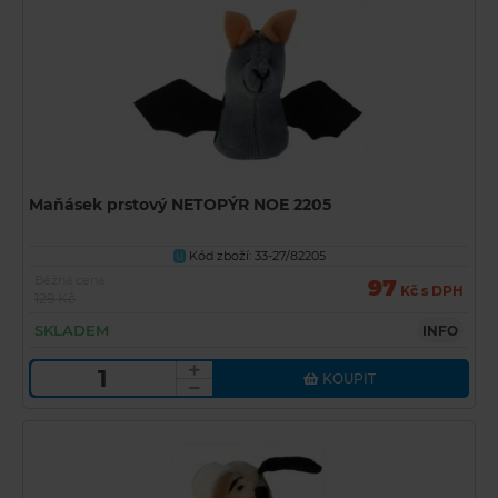
Maňásek prstový NETOPÝR NOE 2205
Kód zboží: 33-27/82205
U
Běžná cena
97
Kč s DPH
129 Kč
SKLADEM
INFO
KOUPIT