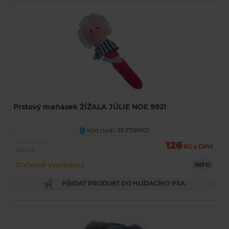
Prstový maňásek ŽÍŽALA JŮLIE NOE 9921
Kód zboží: 33-27/89921
U
Běžná cena
126
Kč s DPH
169 Kč
Dočasně vyprodaný
INFO
PŘIDAT PRODUKT DO HLÍDACÍHO PSA