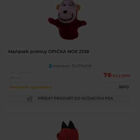
Maňásek prstový OPIČKA NOE 2338
Kód zboží: 33-27/82338
U
Běžná cena
76
Kč s DPH
89 Kč
Dočasně vyprodaný
INFO
PŘIDAT PRODUKT DO HLÍDACÍHO PSA