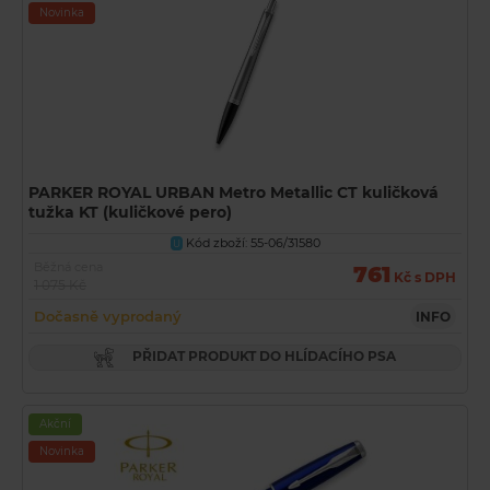
Novinka
PARKER ROYAL URBAN Metro Metallic CT kuličková
tužka KT (kuličkové pero)
Kód zboží: 55-06/31580
U
Běžná cena
761
Kč s DPH
1 075 Kč
Dočasně vyprodaný
INFO
PŘIDAT PRODUKT DO HLÍDACÍHO PSA
Akční
Novinka