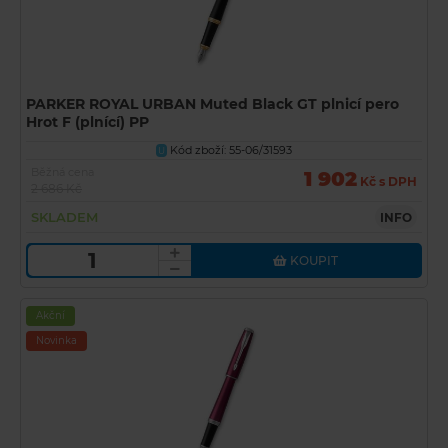
PARKER ROYAL URBAN Muted Black GT plnicí pero
Hrot F (plnící) PP
Kód zboží: 55-06/31593
U
Běžná cena
1 902
Kč s DPH
2 686 Kč
SKLADEM
INFO
KOUPIT
Akční
Novinka