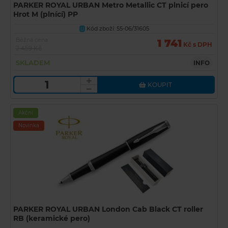
PARKER ROYAL URBAN Metro Metallic CT plnicí pero
Hrot M (plnící) PP
Kód zboží: 55-06/31605
U
Běžná cena
1 741
Kč s DPH
2 459 Kč
SKLADEM
INFO
KOUPIT
Akční
Novinka
PARKER ROYAL URBAN London Cab Black CT roller
RB (keramické pero)