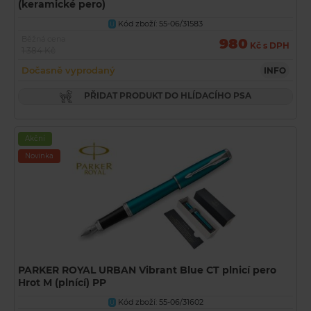
(keramické pero)
Kód zboží: 55-06/31583
U
Běžná cena
980
Kč s DPH
1 384 Kč
Dočasně vyprodaný
INFO
PŘIDAT PRODUKT DO HLÍDACÍHO PSA
Akční
Novinka
PARKER ROYAL URBAN Vibrant Blue CT plnicí pero
Hrot M (plnící) PP
Kód zboží: 55-06/31602
U