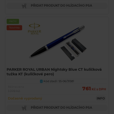
PŘIDAT PRODUKT DO HLÍDACÍHO PSA
Akční
Novinka
PARKER ROYAL URBAN Nightsky Blue CT kuličková
tužka KT (kuličkové pero)
Kód zboží: 55-06/31581
U
Běžná cena
761
Kč s DPH
1 079 Kč
Dočasně vyprodaný
INFO
PŘIDAT PRODUKT DO HLÍDACÍHO PSA