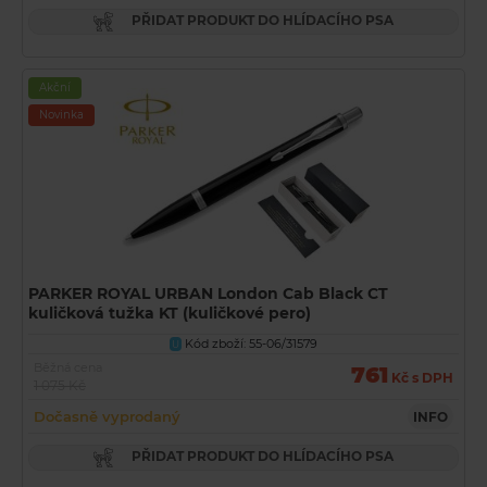
PŘIDAT PRODUKT DO HLÍDACÍHO PSA
Akční
Novinka
PARKER ROYAL URBAN London Cab Black CT
kuličková tužka KT (kuličkové pero)
Kód zboží: 55-06/31579
U
Běžná cena
761
Kč s DPH
1 075 Kč
Dočasně vyprodaný
INFO
PŘIDAT PRODUKT DO HLÍDACÍHO PSA