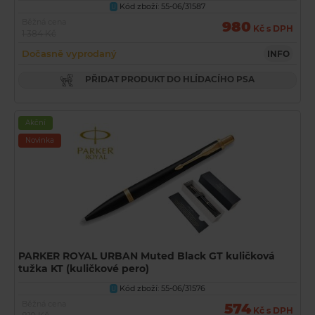
Kód zboží: 55-06/31587
U
Běžná cena
980
Kč s DPH
1 384 Kč
Dočasně vyprodaný
INFO
PŘIDAT PRODUKT DO HLÍDACÍHO PSA
Akční
Novinka
PARKER ROYAL URBAN Muted Black GT kuličková
tužka KT (kuličkové pero)
Kód zboží: 55-06/31576
U
Běžná cena
574
Kč s DPH