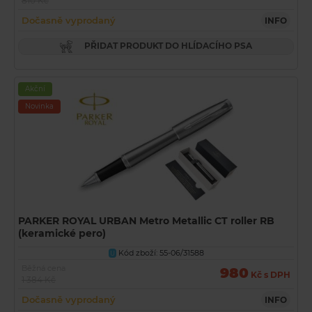
810 Kč
Dočasně vyprodaný
INFO
PŘIDAT PRODUKT DO HLÍDACÍHO PSA
Akční
Novinka
PARKER ROYAL URBAN Metro Metallic CT roller RB
(keramické pero)
Kód zboží: 55-06/31588
U
Běžná cena
980
Kč s DPH
1 384 Kč
Dočasně vyprodaný
INFO