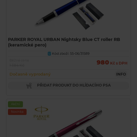
PARKER ROYAL URBAN Nightsky Blue CT roller RB
(keramické pero)
Kód zboží: 55-06/31589
U
Běžná cena
980
Kč s DPH
1 384 Kč
Dočasně vyprodaný
INFO
PŘIDAT PRODUKT DO HLÍDACÍHO PSA
Akční
Novinka