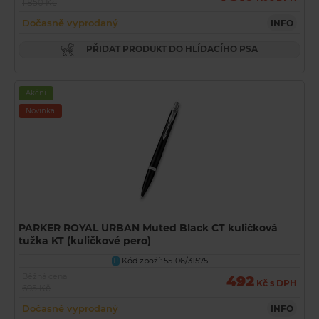
1 850 Kč
Dočasně vyprodaný
INFO
PŘIDAT PRODUKT DO HLÍDACÍHO PSA
Akční
Novinka
PARKER ROYAL URBAN Muted Black CT kuličková
tužka KT (kuličkové pero)
Kód zboží: 55-06/31575
U
Běžná cena
492
Kč s DPH
695 Kč
Dočasně vyprodaný
INFO