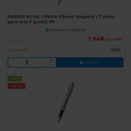
PARKER ROYAL URBAN Vibrant Magenta CT plnicí
pero Hrot F (plnící) PP
Kód zboží: 55-06/31599
U
Běžná cena
1 648
Kč s DPH
2 195 Kč
SKLADEM
INFO
KOUPIT
Akční
Novinka