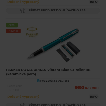
Dočasně vyprodaný
INFO
PŘIDAT PRODUKT DO HLÍDACÍHO PSA
Akční
Novinka
PARKER ROYAL URBAN Vibrant Blue CT roller RB
(keramické pero)
Kód zboží: 55-06/31585
U
Běžná cena
980
Kč s DPH
1 384 Kč
Dočasně vyprodaný
INFO
PŘIDAT PRODUKT DO HLÍDACÍHO PSA