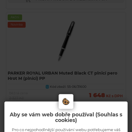
Akční
Novinka
PARKER ROYAL URBAN Muted Black CT plnicí pero
Hrot M (plnící) PP
Kód zboží: 55-06/31600
U
Běžná cena
1 648
Kč s DPH
2 327 Kč
Dočasně vyprodaný
INFO
Aby se vám web dobře používal (Souhlas s
PŘIDAT PRODUKT DO HLÍDACÍHO PSA
cookies)
Pro co nejpohodlnější používání webu potřebujeme váš