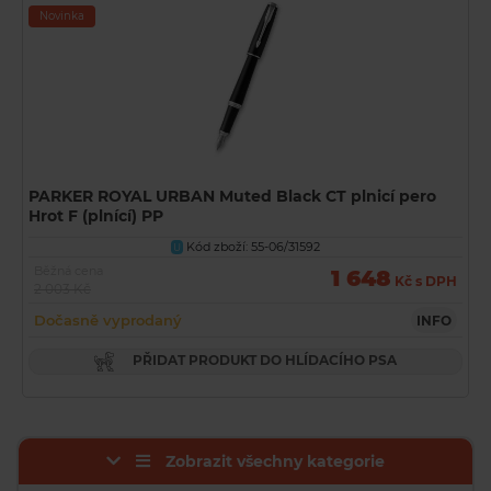
Novinka
PARKER ROYAL URBAN Muted Black CT plnicí pero
Hrot F (plnící) PP
Kód zboží: 55-06/31592
U
Běžná cena
1 648
Kč s DPH
2 003 Kč
Dočasně vyprodaný
INFO
PŘIDAT PRODUKT DO HLÍDACÍHO PSA
Zobrazit všechny kategorie