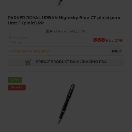
PARKER ROYAL URBAN Nightsky Blue CT plnicí pero
Hrot F (plnící) PP
Kód zboží: 55-06/31598
U
Běžná cena
868
Kč s DPH
1 199 Kč
Dočasně vyprodaný
INFO
PŘIDAT PRODUKT DO HLÍDACÍHO PSA
Akční
Novinka