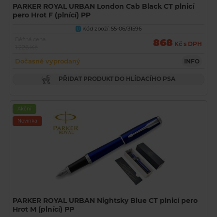
PARKER ROYAL URBAN London Cab Black CT plnicí
pero Hrot F (plnící) PP
Kód zboží: 55-06/31596
U
Běžná cena
868
Kč s DPH
1 226 Kč
Dočasně vyprodaný
INFO
PŘIDAT PRODUKT DO HLÍDACÍHO PSA
Akční
Novinka
PARKER ROYAL URBAN Nightsky Blue CT plnicí pero
Hrot M (plnící) PP