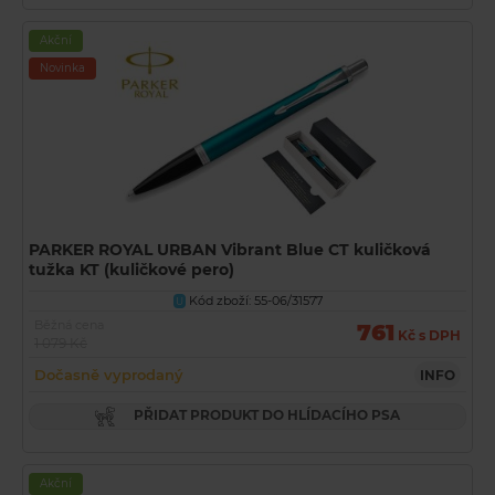
Akční
Novinka
PARKER ROYAL URBAN Vibrant Blue CT kuličková
tužka KT (kuličkové pero)
Kód zboží: 55-06/31577
U
Běžná cena
761
Kč s DPH
1 079 Kč
Dočasně vyprodaný
INFO
PŘIDAT PRODUKT DO HLÍDACÍHO PSA
Akční