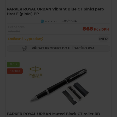
PARKER ROYAL URBAN Vibrant Blue CT plnicí pero
Hrot F (plnící) PP
Kód zboží: 55-06/31594
U
Běžná cena
868
Kč s DPH
1 226 Kč
Dočasně vyprodaný
INFO
PŘIDAT PRODUKT DO HLÍDACÍHO PSA
Akční
Novinka
PARKER ROYAL URBAN Muted Black CT roller RB