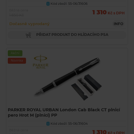
Kód zboží: 55-06/31606
U
Běžná cena
1 310
Kč s DPH
1 850 Kč
Dočasně vyprodaný
INFO
PŘIDAT PRODUKT DO HLÍDACÍHO PSA
Akční
Novinka
PARKER ROYAL URBAN London Cab Black CT plnicí
pero Hrot M (plnící) PP
Kód zboží: 55-06/31604
U
Běžná cena
1 310
Kč s DPH