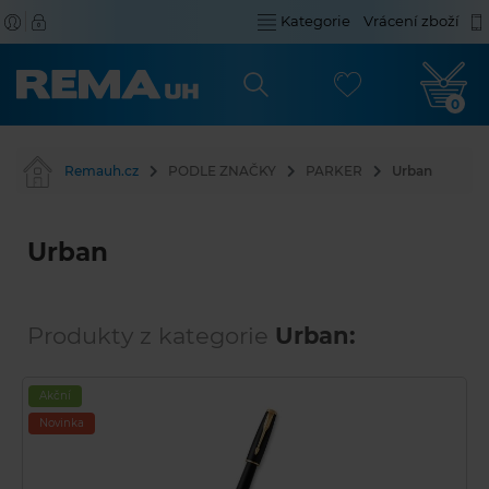
Kategorie
Vrácení zboží
0
Remauh.cz
PODLE ZNAČKY
PARKER
Urban
Urban
Produkty z kategorie
Urban:
Akční
Novinka