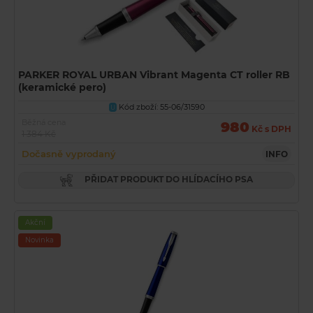
PARKER ROYAL URBAN Vibrant Magenta CT roller RB
(keramické pero)
Kód zboží: 55-06/31590
U
Běžná cena
980
Kč s DPH
1 384 Kč
Dočasně vyprodaný
INFO
PŘIDAT PRODUKT DO HLÍDACÍHO PSA
Akční
Novinka