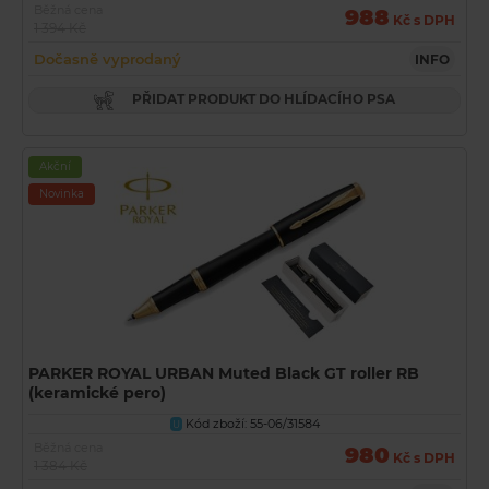
Běžná cena
988
Kč s DPH
1 394 Kč
Dočasně vyprodaný
INFO
PŘIDAT PRODUKT DO HLÍDACÍHO PSA
Akční
Novinka
PARKER ROYAL URBAN Muted Black GT roller RB
(keramické pero)
Kód zboží: 55-06/31584
U
Běžná cena
980
Kč s DPH
1 384 Kč