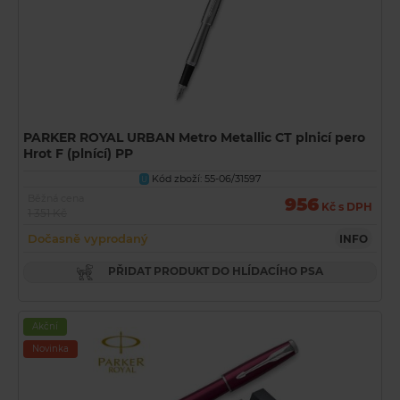
PARKER ROYAL URBAN Metro Metallic CT plnicí pero
Hrot F (plnící) PP
Kód zboží: 55-06/31597
U
Běžná cena
956
Kč s DPH
1 351 Kč
Dočasně vyprodaný
INFO
PŘIDAT PRODUKT DO HLÍDACÍHO PSA
Akční
Novinka