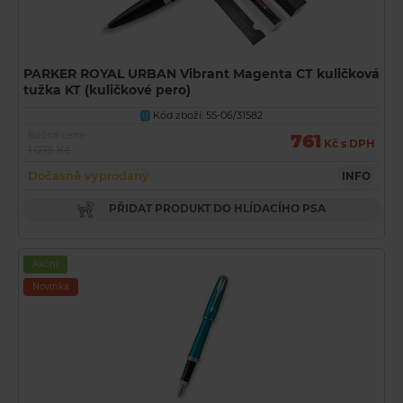
PARKER ROYAL URBAN Vibrant Magenta CT kuličková
tužka KT (kuličkové pero)
Kód zboží: 55-06/31582
U
Běžná cena
761
Kč s DPH
1 075 Kč
Dočasně vyprodaný
INFO
PŘIDAT PRODUKT DO HLÍDACÍHO PSA
Akční
Novinka