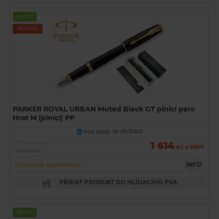
Akční
Novinka
PARKER ROYAL URBAN Muted Black GT plnicí pero
Hrot M (plnící) PP
Kód zboží: 55-06/31601
U
Běžná cena
1 614
Kč s DPH
2 280 Kč
Dočasně vyprodaný
INFO
PŘIDAT PRODUKT DO HLÍDACÍHO PSA
Akční