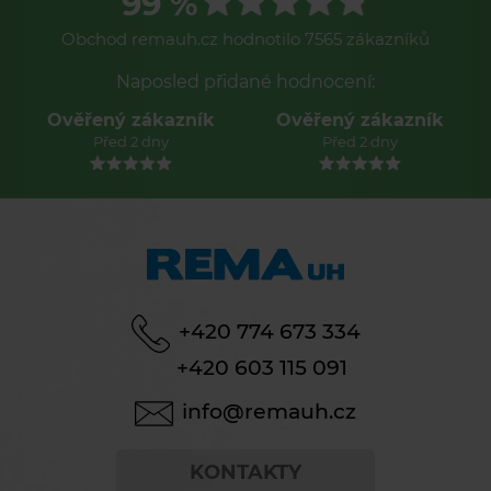
99 %
Obchod remauh.cz hodnotilo 7565 zákazníků
Naposled přidané hodnocení:
Ověřený zákazník
Ověřený zákazník
Před 2 dny
Před 2 dny
+420 774 673 334
+420 603 115 091
info@remauh.cz
KONTAKTY