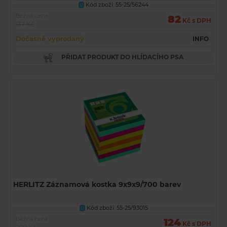
Kód zboží: 55-25/56244
U
Běžná cena
82
Kč s DPH
137 Kč
Dočasně vyprodaný
INFO
PŘIDAT PRODUKT DO HLÍDACÍHO PSA
HERLITZ Záznamová kostka 9x9x9/700 barev
Kód zboží: 55-25/93015
U
Běžná cena
124
Kč s DPH