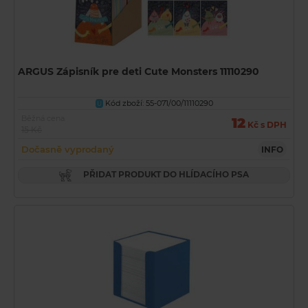
ARGUS Zápisník pre deti Cute Monsters 11110290
Kód zboží: 55-071/00/11110290
U
Běžná cena
12
Kč s DPH
15 Kč
Dočasně vyprodaný
INFO
PŘIDAT PRODUKT DO HLÍDACÍHO PSA