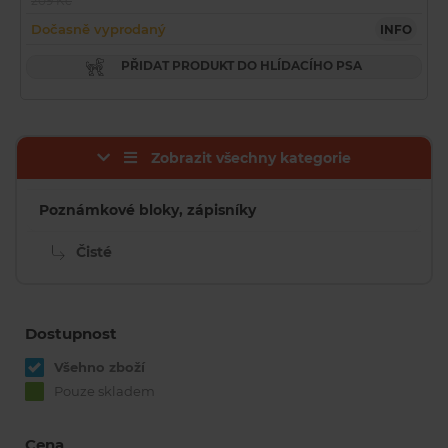
209 Kč
Dočasně vyprodaný
INFO
PŘIDAT PRODUKT DO HLÍDACÍHO PSA
Zobrazit všechny kategorie
Poznámkové bloky, zápisníky
Čisté
Dostupnost
Všehno zboží
Pouze skladem
Cena