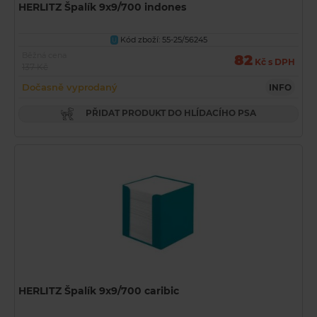
HERLITZ Špalík 9x9/700 indones
Kód zboží: 55-25/56245
U
Běžná cena
82
Kč s DPH
137 Kč
Dočasně vyprodaný
INFO
PŘIDAT PRODUKT DO HLÍDACÍHO PSA
HERLITZ Špalík 9x9/700 caribic