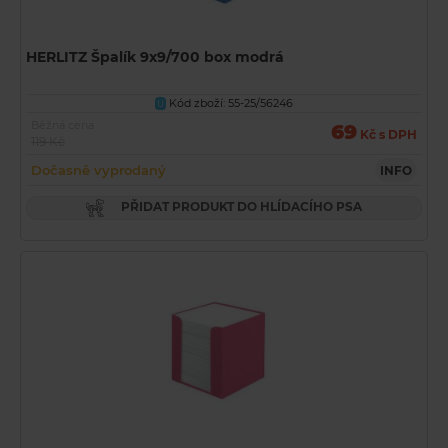
HERLITZ Špalík 9x9/700 box modrá
Kód zboží: 55-25/56246
U
Běžná cena
69
Kč s DPH
119 Kč
Dočasně vyprodaný
INFO
PŘIDAT PRODUKT DO HLÍDACÍHO PSA