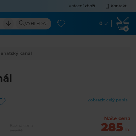
Vrácení zboží
Kontakt
0
VYHLEDAT
Kč
0
Benátský kanál
nál
Zobrazit celý popis
Naše cena
285
Běžná cena
Kč
545 Kč