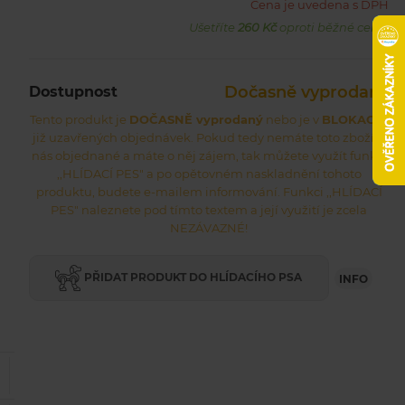
Cena je uvedena s DPH
Ušetříte
260 Kč
oproti běžné ceně.
Dočasně vyprodaný
Dostupnost
Tento produkt je
DOČASNĚ vyprodaný
nebo je v
BLOKACI
z
již uzavřených objednávek. Pokud tedy nemáte toto zboží u
nás objednané a máte o něj zájem, tak můžete využít funkci
,,HLÍDACÍ PES" a po opětovném naskladnění tohoto
produktu, budete e-mailem informování. Funkci ,,HLÍDACÍ
PES" naleznete pod tímto textem a její využití je zcela
NEZÁVAZNÉ!
PŘIDAT PRODUKT DO HLÍDACÍHO PSA
INFO