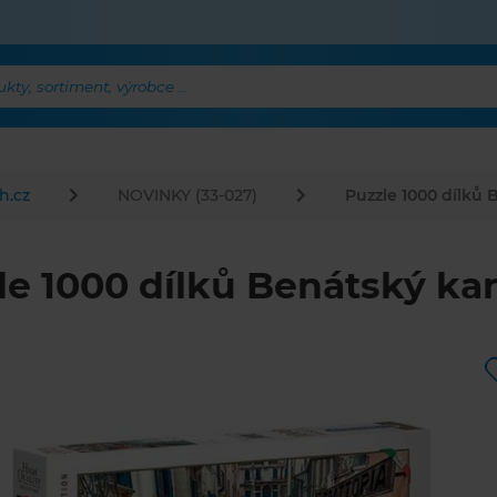
ty, sortiment, výrobce ...
h.cz
NOVINKY (33-027)
Puzzle 1000 dílků 
le 1000 dílků Benátský ka