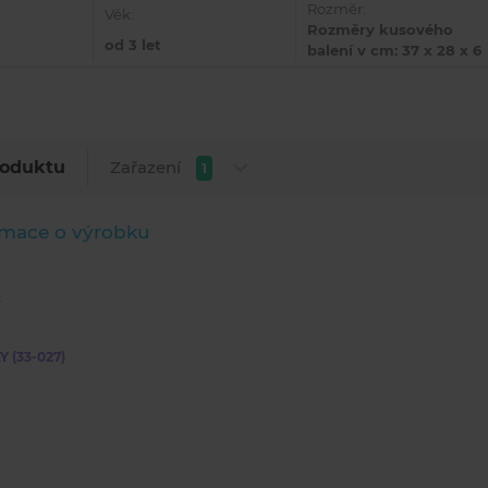
Rozměr:
Věk:
Rozměry kusového
od 3 let
balení v cm: 37 x 28 x 6
Zařazení
roduktu
1
rmace o výrobku
 (33-027)