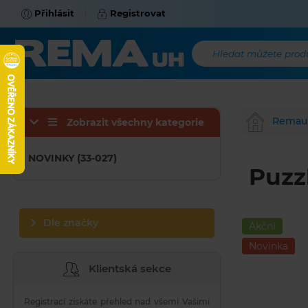
Přihlásit
Registrovat
Hledat můžete produk
Remau
Zobrazit všechny kategorie
NOVINKY (33-027)
Puzz
Dle značky
Akční
Novinka
Klientská sekce
Registrací získáte přehled nad všemi Vašimi