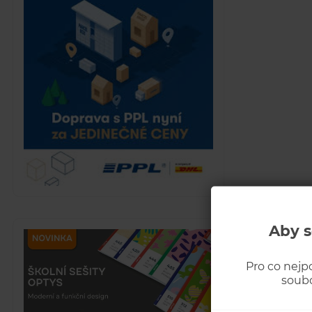
Aby s
Pro co nejp
soubo