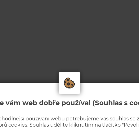
e vám web dobře používal (Souhlas s co
ohodlnější používání webu potřebujeme váš souhlas se
rů cookies. Souhlas udělíte kliknutím na tlačítko "Povolit