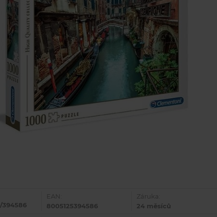
EAN:
Záruka:
0/394586
8005125394586
24 měsíců