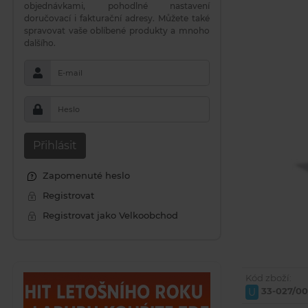
objednávkami, pohodlné nastavení
doručovací i fakturační adresy. Můžete také
spravovat vaše oblíbené produkty a mnoho
dalšího.
E-mail
Heslo
Přihlásit
Zapomenuté heslo
Registrovat
Registrovat jako Velkoobchod
Kód zboží:
33-027/0
U