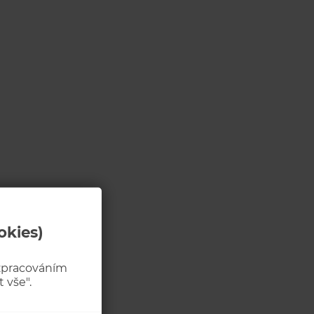
okies)
 zpracováním
 vše".