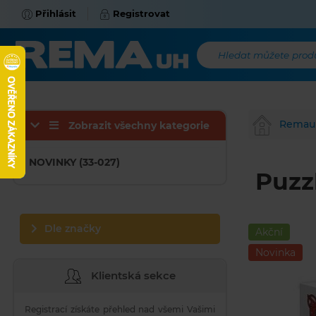
Přihlásit
Registrovat
Hledat můžete produk
Remau
Zobrazit všechny kategorie
NOVINKY (33-027)
Puzz
Dle značky
Akční
Novinka
Klientská sekce
Registrací získáte přehled nad všemi Vašimi