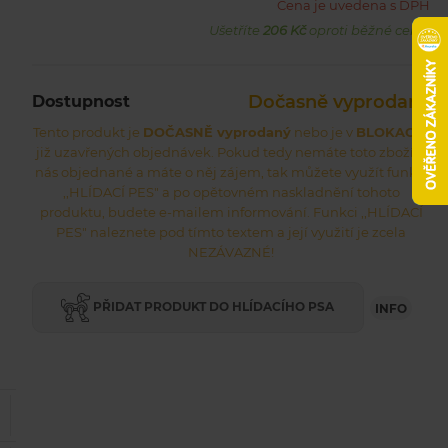
Cena je uvedena s DPH
Ušetříte
206 Kč
oproti běžné ceně.
Dočasně vyprodaný
Dostupnost
Tento produkt je
DOČASNĚ vyprodaný
nebo je v
BLOKACI
z
již uzavřených objednávek. Pokud tedy nemáte toto zboží u
nás objednané a máte o něj zájem, tak můžete využít funkci
,,HLÍDACÍ PES" a po opětovném naskladnění tohoto
produktu, budete e-mailem informování. Funkci ,,HLÍDACÍ
PES" naleznete pod tímto textem a její využití je zcela
NEZÁVAZNÉ!
PŘIDAT PRODUKT DO HLÍDACÍHO PSA
INFO