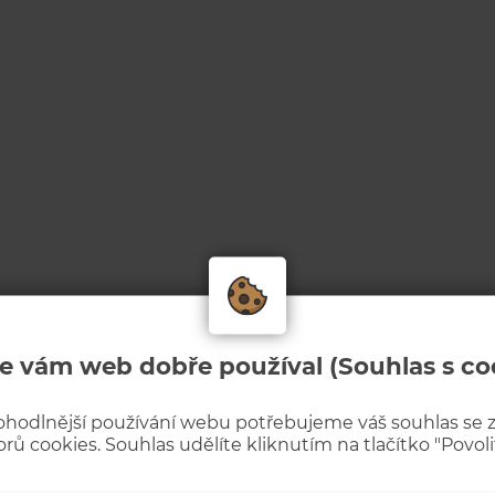
e vám web dobře používal (Souhlas s co
ohodlnější používání webu potřebujeme váš souhlas se
rů cookies. Souhlas udělíte kliknutím na tlačítko "Povolit