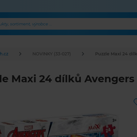
ty, sortiment, výrobce ...
h.cz
NOVINKY (33-027)
Puzzle Maxi 24 dí
le Maxi 24 dílků Avengers