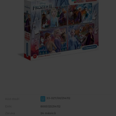
33-027/00/214112
U
Kód zboží:
EAN:
8005125214112
Záruka:
24 měsíců