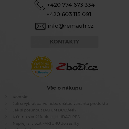
+420 774 673 334
+420 603 115 091
info@remauh.cz
KONTAKTY
Vše o nákupu
Kontakt
Jak si vybrat barvu nebo určitou variantu produktu
Jak si posunout DATUM DODÁNÍ?
K čemu slouží funkce ,,HLÍDACÍ PES"
Nepřeji si vložit FAKTURU do zásilky