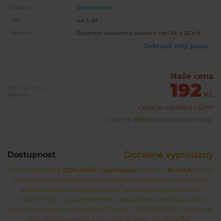
Značka:
Clementoni
Věk:
od 3 let
Rozměr:
Rozměry kusového balení v cm: 34 x 25 x 5
Zobrazit celý popis
Naše cena
192
Běžná cena
Kč
351 Kč
Cena je uvedena s DPH
Ušetříte
159 Kč
oproti běžné ceně.
Dočasně vyprodaný
Dostupnost
Tento produkt je
DOČASNĚ vyprodaný
nebo je v
BLOKACI
z již
uzavřených objednávek. Pokud tedy nemáte toto zboží u nás
objednané a máte o něj zájem, tak můžete využít funkci
,,HLÍDACÍ PES" a po opětovném naskladnění tohoto produktu,
budete e-mailem informování. Funkci ,,HLÍDACÍ PES" naleznete
pod tímto textem a její využití je zcela NEZÁVAZNÉ!