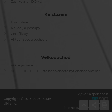
Zásilkovna - DOMŮ
Ke stažení
Formuláře
Návody a postupy
Certifikáty
Aktualizace a podpora
Velkoobchod
VO registrace
VELKOOBCHOD - Jste nebo chcete být obchodníkem?
Vytvořila společnost
Copyright © 2013-2026 REMA
UH s.r.o.
Informační systémy a
internetové obchody na míru