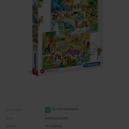
33-027/00/216031
U
Kód zboží:
EAN:
8005125216031
Záruka:
24 měsíců