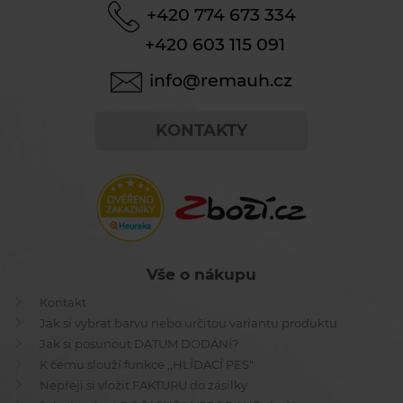
+420 774 673 334
+420 603 115 091
info@remauh.cz
KONTAKTY
Vše o nákupu
Kontakt
Jak si vybrat barvu nebo určitou variantu produktu
Jak si posunout DATUM DODÁNÍ?
K čemu slouží funkce ,,HLÍDACÍ PES"
Nepřeji si vložit FAKTURU do zásilky