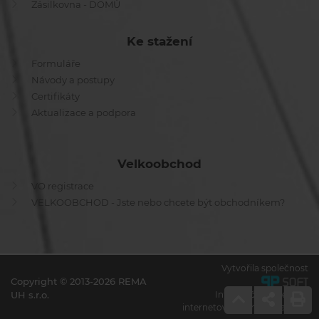
Zásilkovna - DOMŮ
Ke stažení
Formuláře
Návody a postupy
Certifikáty
Aktualizace a podpora
Velkoobchod
VO registrace
VELKOOBCHOD - Jste nebo chcete být obchodníkem?
Vytvořila společnost
Copyright © 2013-2026 REMA
UH s.r.o.
Informační systémy a
internetové obchody na míru