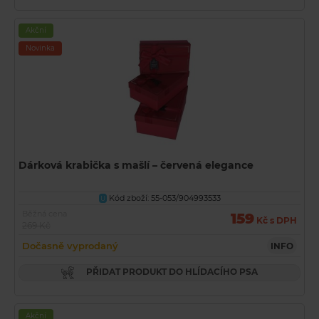
Akční
Novinka
Dárková krabička s mašlí – červená elegance
Kód zboží: 55-053/904993533
U
Běžná cena
159
Kč s DPH
269 Kč
Dočasně vyprodaný
INFO
PŘIDAT PRODUKT DO HLÍDACÍHO PSA
Akční