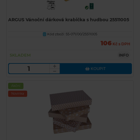
ARGUS Vánoční dárková krabička s hudbou 25511005
Kód zboží: 55-071/00/25511005
U
106
Kč s DPH
SKLADEM
INFO
KOUPIT
Akční
Novinka