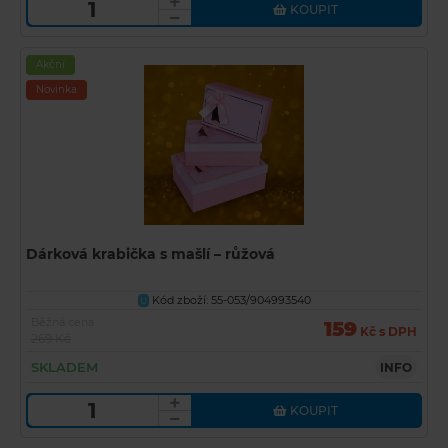
KOUPIT
Akční
Novinka
Dárková krabička s mašlí – růžová
Kód zboží: 55-053/904993540
U
Běžná cena
159
Kč s DPH
269 Kč
SKLADEM
INFO
KOUPIT