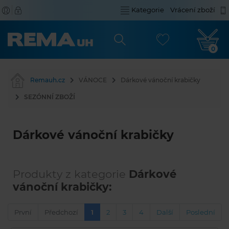
Kategorie
Vrácení zboží
0
Remauh.cz
VÁNOCE
Dárkové vánoční krabičky
SEZÓNNÍ ZBOŽÍ
Dárkové vánoční krabičky
Produkty z kategorie
Dárkové
vánoční krabičky:
První
Předchozí
1
2
3
4
Další
Poslední