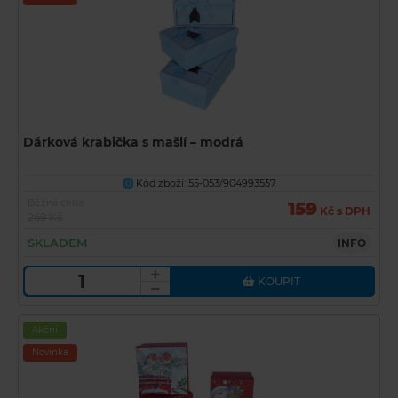
Dárková krabička s mašlí – modrá
Kód zboží: 55-053/904993557
U
Běžná cena
159
Kč s DPH
269 Kč
SKLADEM
INFO
KOUPIT
Akční
Novinka