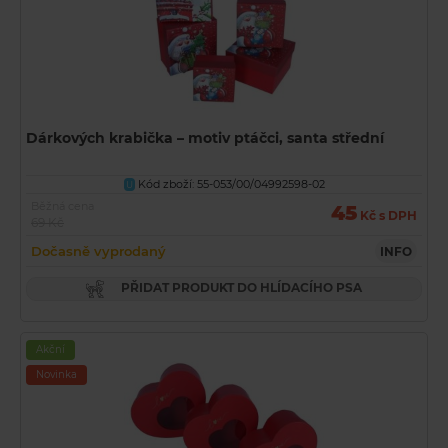
Dárkových krabička – motiv ptáčci, santa střední
Kód zboží: 55-053/00/04992598-02
U
Běžná cena
45
Kč s DPH
69 Kč
Dočasně vyprodaný
INFO
PŘIDAT PRODUKT DO HLÍDACÍHO PSA
Akční
Novinka