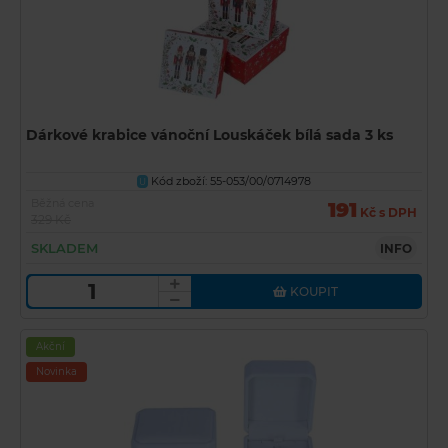
Dárkové krabice vánoční Louskáček bílá sada 3 ks
Kód zboží: 55-053/00/0714978
U
Běžná cena
191
Kč s DPH
329 Kč
SKLADEM
INFO
KOUPIT
Akční
Novinka