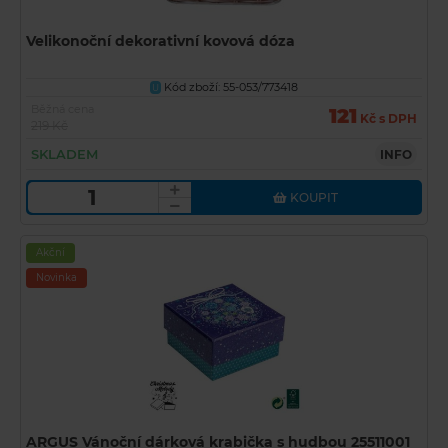
Velikonoční dekorativní kovová dóza
Kód zboží: 55-053/773418
U
Běžná cena
121
Kč s DPH
219 Kč
SKLADEM
INFO
KOUPIT
Akční
Novinka
ARGUS Vánoční dárková krabička s hudbou 25511001