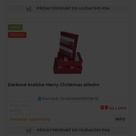
PŘIDAT PRODUKT DO HLÍDACÍHO PSA
Akční
Novinka
Dárkové krabice Merry Christmas střední
Kód zboží: 55-053/00/80783738-02
U
Běžná cena
89
Kč s DPH
149 Kč
Dočasně vyprodaný
INFO
PŘIDAT PRODUKT DO HLÍDACÍHO PSA