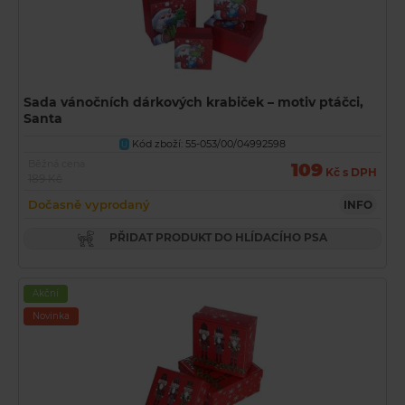
Sada vánočních dárkových krabiček – motiv ptáčci,
Santa
Kód zboží: 55-053/00/04992598
U
Běžná cena
109
Kč s DPH
189 Kč
Dočasně vyprodaný
INFO
PŘIDAT PRODUKT DO HLÍDACÍHO PSA
Akční
Novinka