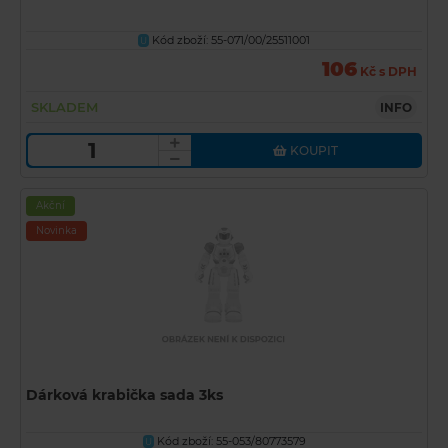
Kód zboží: 55-071/00/25511001
U
106
Kč s DPH
SKLADEM
INFO
KOUPIT
Akční
Novinka
Dárková krabička sada 3ks
Kód zboží: 55-053/80773579
U