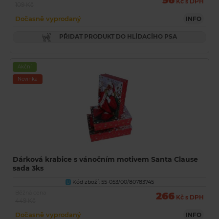
56
Kč s DPH
109 Kč
Dočasně vyprodaný
INFO
PŘIDAT PRODUKT DO HLÍDACÍHO PSA
Akční
Novinka
Dárková krabice s vánočním motivem Santa Clause
sada 3ks
Kód zboží: 55-053/00/80783745
U
Běžná cena
266
Kč s DPH
449 Kč
Dočasně vyprodaný
INFO