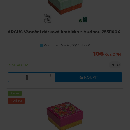
ARGUS Vánoční dárková krabička s hudbou 25511004
Kód zboží: 55-071/00/25511004
U
106
Kč s DPH
SKLADEM
INFO
KOUPIT
Akční
Novinka