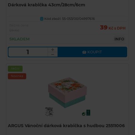
Dárková krabička 43cm/28cm/6cm
Kód zboží: 55-053/00/04997616
U
Běžná cena
39
Kč s DPH
59 Kč
SKLADEM
INFO
KOUPIT
Akční
Novinka
ARGUS Vánoční dárková krabička s hudbou 25511006