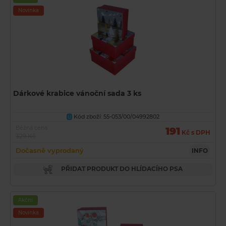
Novinka
Dárkové krabice vánoční sada 3 ks
Kód zboží: 55-053/00/04992802
U
Běžná cena
191
Kč s DPH
329 Kč
Dočasně vyprodaný
INFO
PŘIDAT PRODUKT DO HLÍDACÍHO PSA
Akční
Novinka