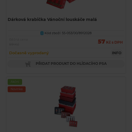
Dárková krabička Vánoční louskáče malá
Kód zboží: 55-053/00/8912028
U
Běžná cena
57
Kč s DPH
89 Kč
Dočasně vyprodaný
INFO
PŘIDAT PRODUKT DO HLÍDACÍHO PSA
Akční
Novinka