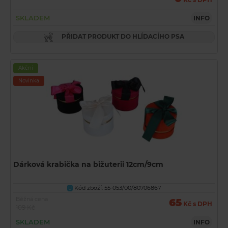
SKLADEM
INFO
PŘIDAT PRODUKT DO HLÍDACÍHO PSA
Akční
Novinka
Dárková krabička na bižuterii 12cm/9cm
Kód zboží: 55-053/00/80706867
U
Běžná cena
65
Kč s DPH
109 Kč
SKLADEM
INFO