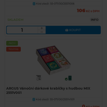
Kód zboží: 55-071/00/25511006
U
106
Kč s DPH
SKLADEM
INFO
KOUPIT
Akční
Novinka
ARGUS Vánoční dárkové krabičky s hudbou MIX
2551V001
Kód zboží: 55-071/00/2551V001
U
0
Kč s DPH