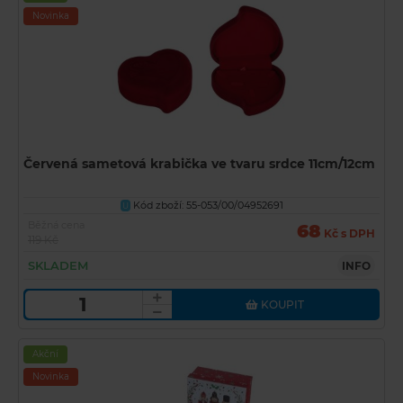
Novinka
Červená sametová krabička ve tvaru srdce 11cm/12cm
Kód zboží: 55-053/00/04952691
U
Běžná cena
68
Kč s DPH
119 Kč
SKLADEM
INFO
KOUPIT
Akční
Novinka