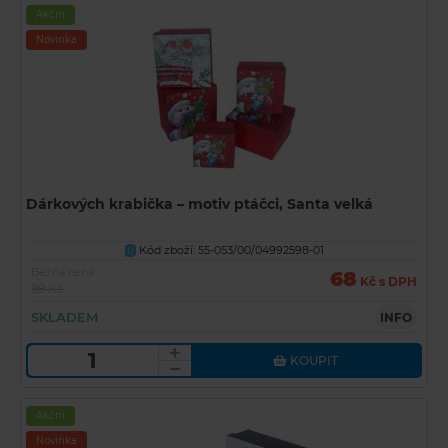
Akční
Novinka
Dárkových krabička – motiv ptáčci, Santa velká
Kód zboží: 55-053/00/04992598-01
U
Běžná cena
68
Kč s DPH
99 Kč
SKLADEM
INFO
KOUPIT
Akční
Novinka