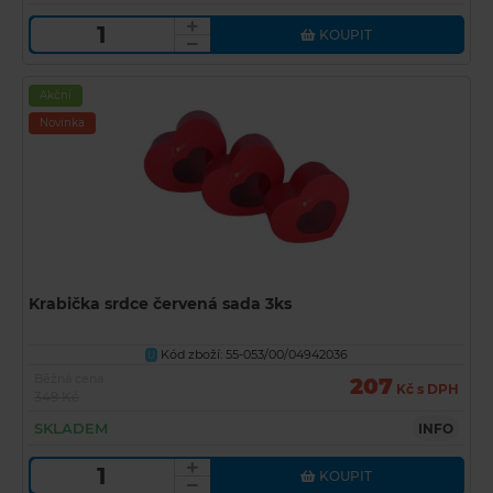
KOUPIT
Akční
Novinka
Krabička srdce červená sada 3ks
Kód zboží: 55-053/00/04942036
U
Běžná cena
207
Kč s DPH
349 Kč
SKLADEM
INFO
KOUPIT