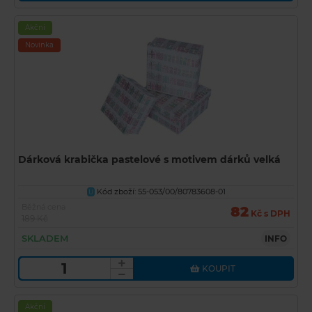
Akční
Novinka
Dárková krabička pastelové s motivem dárků velká
Kód zboží: 55-053/00/80783608-01
U
Běžná cena
82
Kč s DPH
189 Kč
SKLADEM
INFO
KOUPIT
Akční