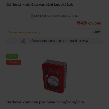
Dárková krabička vánoční Louskáček
Kód zboží: 55-053/00/80714947-06
U
849
Kč s DPH
Dočasně vyprodaný
INFO
PŘIDAT PRODUKT DO HLÍDACÍHO PSA
Akční
Novinka
Dárková krabička plechová 19cm/13cm/6cm