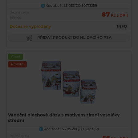
Kód zboží: 55-053/00/80773258
U
Běžná cena
87
Kč s DPH
149 Kč
Dočasně vyprodaný
INFO
PŘIDAT PRODUKT DO HLÍDACÍHO PSA
Akční
Novinka
Vánoční plechové dózy s motivem zimní vesničky
střední
Kód zboží: 55-053/00/80773319-21
U
Běžná cena