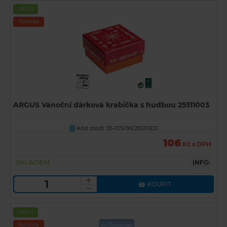
Akční
Novinka
ARGUS Vánoční dárková krabička s hudbou 25511003
Kód zboží: 55-071/00/25511003
U
106
Kč s DPH
SKLADEM
INFO
KOUPIT
Akční
Novinka