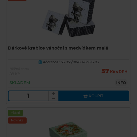
Dárkové krabice vánoční s medvídkem malá
Kód zboží: 55-053/00/80783615-03
U
Běžná cena
57
Kč s DPH
89 Kč
SKLADEM
INFO
KOUPIT
Akční
Novinka