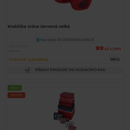
Krabička srdce červená velká
Kód zboží: 55-053/00/04942036-01
U
Běžná cena
89
Kč s DPH
149 Kč
Dočasně vyprodaný
INFO
PŘIDAT PRODUKT DO HLÍDACÍHO PSA
Akční
Novinka