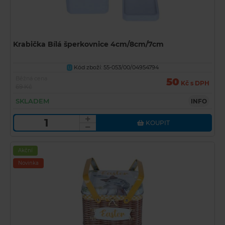
Krabička Bílá šperkovnice 4cm/8cm/7cm
Kód zboží: 55-053/00/04954794
U
Běžná cena
50
Kč s DPH
69 Kč
SKLADEM
INFO
KOUPIT
Akční
Novinka