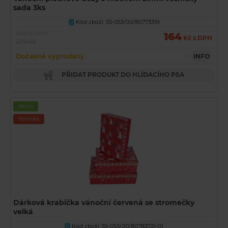
sada 3ks
Kód zboží: 55-053/00/80773319
U
Běžná cena
164
Kč s DPH
279 Kč
Dočasně vyprodaný
INFO
PŘIDAT PRODUKT DO HLÍDACÍHO PSA
Akční
Novinka
Dárková krabička vánoční červená se stromečky
velká
Kód zboží: 55-053/00/80783721-01
U