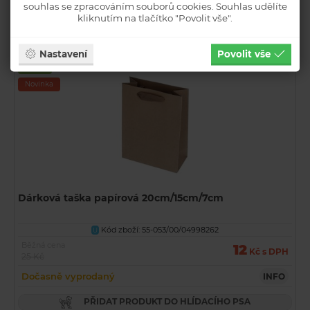
souhlas se zpracováním souborů cookies. Souhlas udělíte
kliknutím na tlačítko "Povolit vše".
PŘIDAT PRODUKT DO HLÍDACÍHO PSA
Nastavení
Povolit vše
Akční
Novinka
Dárková taška papírová 20cm/15cm/7cm
Kód zboží: 55-053/00/04998262
U
Běžná cena
12
Kč s DPH
25 Kč
Dočasně vyprodaný
INFO
PŘIDAT PRODUKT DO HLÍDACÍHO PSA