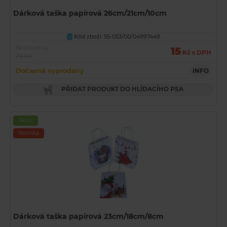
Dárková taška papírová 26cm/21cm/10cm
Kód zboží: 55-053/00/04997449
U
Běžná cena
15
Kč s DPH
29 Kč
Dočasně vyprodaný
INFO
PŘIDAT PRODUKT DO HLÍDACÍHO PSA
Akční
Novinka
Dárková taška papírová 23cm/18cm/8cm