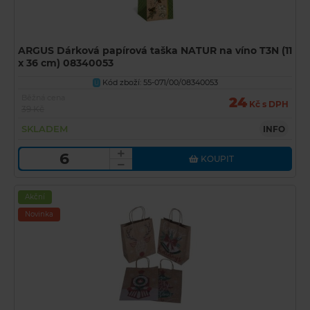
ARGUS Dárková papírová taška NATUR na víno T3N (11
x 36 cm) 08340053
Kód zboží: 55-071/00/08340053
U
Běžná cena
24
Kč s DPH
39 Kč
SKLADEM
INFO
KOUPIT
Akční
Novinka