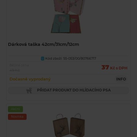
Dárková taška 42cm/31cm/12cm
Kód zboží: 55-053/00/80766717
U
Běžná cena
37
Kč s DPH
49 Kč
Dočasně vyprodaný
INFO
PŘIDAT PRODUKT DO HLÍDACÍHO PSA
Akční
Novinka