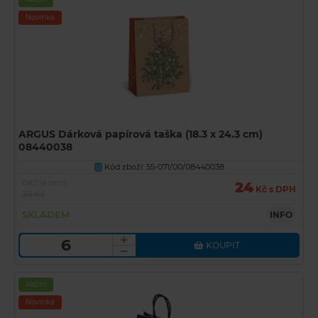
Novinka
ARGUS Dárková papírová taška (18.3 x 24.3 cm)
08440038
Kód zboží: 55-071/00/08440038
U
Běžná cena
24
Kč s DPH
39 Kč
SKLADEM
INFO
KOUPIT
Akční
Novinka