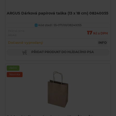
ARGUS Dárková papírová taška (13 x 18 cm) 08240055
Kód zboží: 55-071/00/08240055
U
Běžná cena
17
Kč s DPH
33 Kč
Dočasně vyprodaný
INFO
PŘIDAT PRODUKT DO HLÍDACÍHO PSA
Akční
Novinka