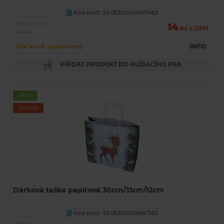
Kód zboží: 55-053/00/04997463
U
Běžná cena
14
Kč s DPH
29 Kč
Dočasně vyprodaný
INFO
PŘIDAT PRODUKT DO HLÍDACÍHO PSA
Akční
Novinka
Dárková taška papírová 30cm/31cm/12cm
Kód zboží: 55-053/00/04997562
U
Běžná cena