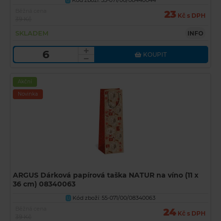
Kód zboží: 55-071/00/08440044
U
Běžná cena
23
Kč s DPH
39 Kč
SKLADEM
INFO
KOUPIT
Akční
Novinka
ARGUS Dárková papírová taška NATUR na víno (11 x
36 cm) 08340063
Kód zboží: 55-071/00/08340063
U
Běžná cena
24
Kč s DPH
39 Kč