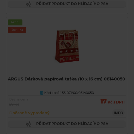
PŘIDAT PRODUKT DO HLÍDACÍHO PSA
Akční
Novinka
ARGUS Dárková papírová taška (10 x 16 cm) 08140050
Kód zboží: 55-071/00/08140050
U
Běžná cena
17
Kč s DPH
29 Kč
Dočasně vyprodaný
INFO
PŘIDAT PRODUKT DO HLÍDACÍHO PSA