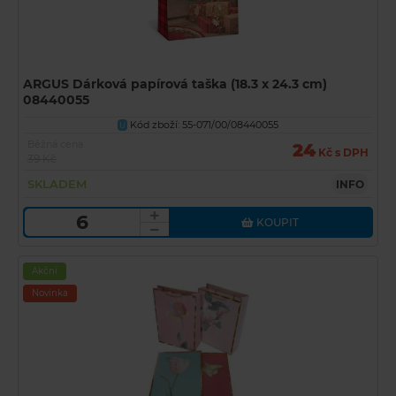
ARGUS Dárková papírová taška (18.3 x 24.3 cm)
08440055
Kód zboží: 55-071/00/08440055
U
Běžná cena
24
Kč s DPH
39 Kč
SKLADEM
INFO
KOUPIT
Akční
Novinka