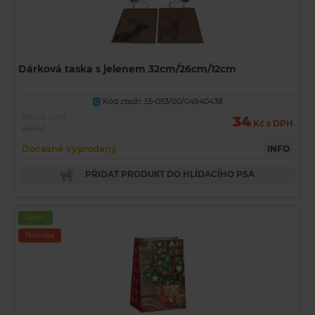
Dárková taska s jelenem 32cm/26cm/12cm
Kód zboží: 55-053/00/04940438
U
Běžná cena
34
Kč s DPH
49 Kč
Dočasně vyprodaný
INFO
PŘIDAT PRODUKT DO HLÍDACÍHO PSA
Akční
Novinka