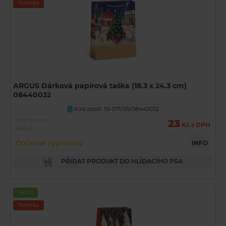
Novinka
ARGUS Dárková papírová taška (18.3 x 24.3 cm)
08440032
Kód zboží: 55-071/00/08440032
U
Běžná cena
23
Kč s DPH
39 Kč
Dočasně vyprodaný
INFO
PŘIDAT PRODUKT DO HLÍDACÍHO PSA
Akční
Novinka