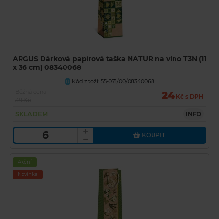
ARGUS Dárková papírová taška NATUR na víno T3N (11
x 36 cm) 08340068
Kód zboží: 55-071/00/08340068
U
Běžná cena
24
Kč s DPH
39 Kč
SKLADEM
INFO
KOUPIT
Akční
Novinka