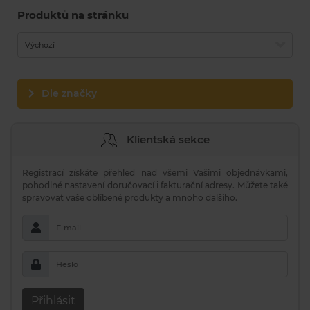
Produktů na stránku
Výchozí
Dle značky
Klientská sekce
Registrací získáte přehled nad všemi Vašimi objednávkami,
pohodlné nastavení doručovací i fakturační adresy. Můžete také
spravovat vaše oblíbené produkty a mnoho dalšího.
E-mail
Heslo
Přihlásit