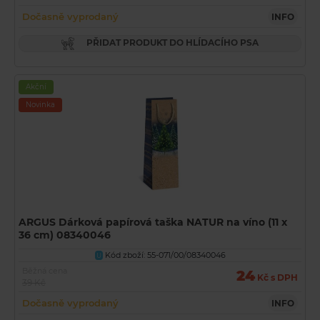
Dočasně vyprodaný
INFO
PŘIDAT PRODUKT DO HLÍDACÍHO PSA
Akční
Novinka
ARGUS Dárková papírová taška NATUR na víno (11 x
36 cm) 08340046
Kód zboží: 55-071/00/08340046
U
Běžná cena
24
Kč s DPH
39 Kč
Dočasně vyprodaný
INFO