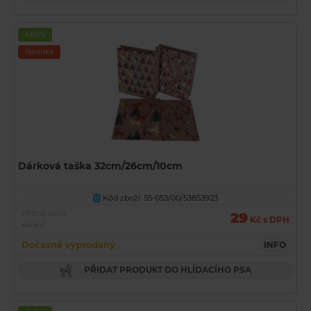
Akční
Novinka
Dárková taška 32cm/26cm/10cm
Kód zboží: 55-053/00/53853923
U
Běžná cena
29
Kč s DPH
45 Kč
Dočasně vyprodaný
INFO
PŘIDAT PRODUKT DO HLÍDACÍHO PSA