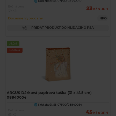
Kód zboží: 55-071/00/08440047
U
Běžná cena
23
Kč s DPH
39 Kč
Dočasně vyprodaný
INFO
PŘIDAT PRODUKT DO HLÍDACÍHO PSA
Akční
Novinka
ARGUS Dárková papírová taška (31 x 41.5 cm)
08840054
Kód zboží: 55-071/00/08840054
U
Běžná cena
45
Kč s DPH
65 Kč