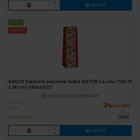
KOUPIT
Akční
Novinka
ARGUS Dárková papírová taška NATUR na víno T3N (11
x 36 cm) 08340072
Kód zboží: 55-071/00/08340072
U
Běžná cena
24
Kč s DPH
39 Kč
SKLADEM
INFO
KOUPIT