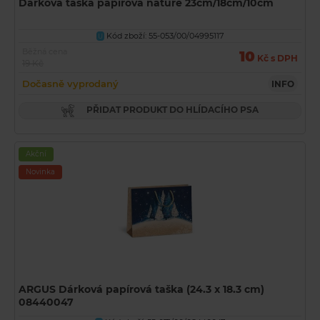
Dárková taška papírová nature 23cm/18cm/10cm
Kód zboží: 55-053/00/04995117
U
Běžná cena
10
Kč s DPH
19 Kč
Dočasně vyprodaný
INFO
PŘIDAT PRODUKT DO HLÍDACÍHO PSA
Akční
Novinka
ARGUS Dárková papírová taška (24.3 x 18.3 cm)
08440047