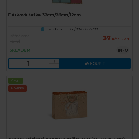
Dárková taška 32cm/26cm/12cm
Kód zboží: 55-053/00/80766700
U
Běžná cena
37
Kč s DPH
49 Kč
SKLADEM
INFO
KOUPIT
Akční
Novinka