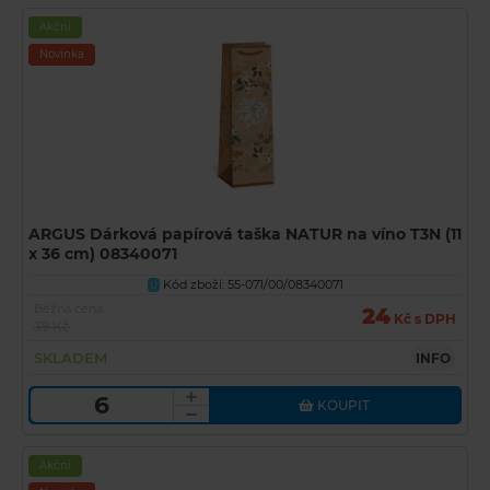
Akční
Novinka
ARGUS Dárková papírová taška NATUR na víno T3N (11
x 36 cm) 08340071
Kód zboží: 55-071/00/08340071
U
Běžná cena
24
Kč s DPH
39 Kč
SKLADEM
INFO
KOUPIT
Akční