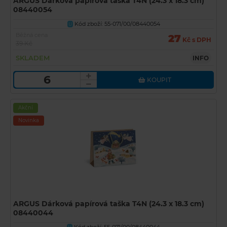
ARGUS Dárková papírová taška T4N (24.3 x 18.3 cm)
08440054
Kód zboží: 55-071/00/08440054
U
Běžná cena
27
Kč s DPH
39 Kč
SKLADEM
INFO
KOUPIT
Akční
Novinka
ARGUS Dárková papírová taška T4N (24.3 x 18.3 cm)
08440044