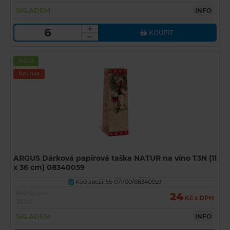
SKLADEM
INFO
KOUPIT
Akční
Novinka
ARGUS Dárková papírová taška NATUR na víno T3N (11
x 36 cm) 08340059
Kód zboží: 55-071/00/08340059
U
Běžná cena
24
Kč s DPH
39 Kč
SKLADEM
INFO