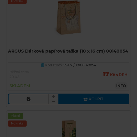
Novinka
ARGUS Dárková papírová taška (10 x 16 cm) 08140054
Kód zboží: 55-071/00/08140054
U
Běžná cena
17
Kč s DPH
29 Kč
SKLADEM
INFO
KOUPIT
Akční
Novinka