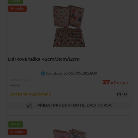
Akční
Novinka
Dárková taška 42cm/31cm/12cm
Kód zboží: 55-053/00/53853930
U
Běžná cena
37
Kč s DPH
49 Kč
Dočasně vyprodaný
INFO
PŘIDAT PRODUKT DO HLÍDACÍHO PSA
Akční
Novinka