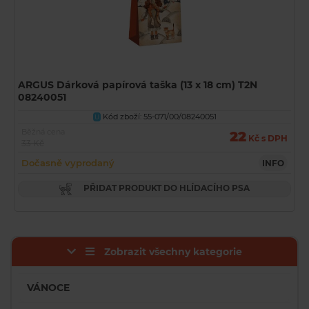
ARGUS Dárková papírová taška (13 x 18 cm) T2N
08240051
Kód zboží: 55-071/00/08240051
U
Běžná cena
22
Kč s DPH
33 Kč
Dočasně vyprodaný
INFO
PŘIDAT PRODUKT DO HLÍDACÍHO PSA
Zobrazit všechny kategorie
VÁNOCE