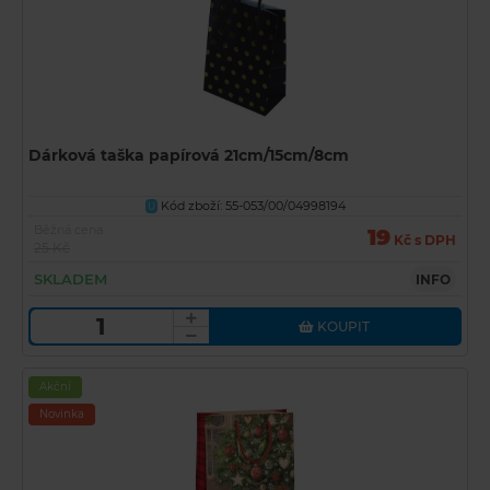
Dárková taška papírová 21cm/15cm/8cm
Kód zboží: 55-053/00/04998194
U
Běžná cena
19
Kč s DPH
25 Kč
SKLADEM
INFO
KOUPIT
Akční
Novinka