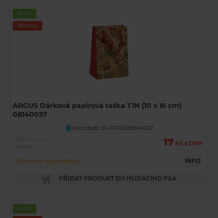
Akční
Novinka
ARGUS Dárková papírová taška T1N (10 x 16 cm)
08140057
Kód zboží: 55-071/00/08140057
U
Běžná cena
17
Kč s DPH
29 Kč
Dočasně vyprodaný
INFO
PŘIDAT PRODUKT DO HLÍDACÍHO PSA
Akční