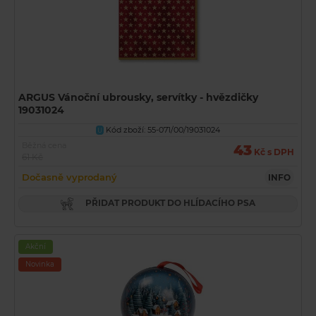
ARGUS Vánoční ubrousky, servítky - hvězdičky
19031024
Kód zboží: 55-071/00/19031024
U
Běžná cena
43
Kč s DPH
61 Kč
Dočasně vyprodaný
INFO
PŘIDAT PRODUKT DO HLÍDACÍHO PSA
Akční
Novinka