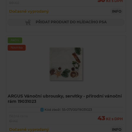
50
Kč s DPH
89 Kč
Dočasně vyprodaný
INFO
PŘIDAT PRODUKT DO HLÍDACÍHO PSA
Akční
Novinka
ARGUS Vánoční ubrousky, servítky - přírodní vánoční
rám 19031023
Kód zboží: 55-071/00/19031023
U
Běžná cena
43
Kč s DPH
61 Kč
Dočasně vyprodaný
INFO