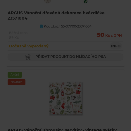
ARGUS Vánoční dřevěná dekorace hvězdička
23571004
Kód zboží: 55-071/00/23571004
U
Běžná cena
50
Kč s DPH
89 Kč
Dočasně vyprodaný
INFO
PŘIDAT PRODUKT DO HLÍDACÍHO PSA
Akční
Novinka
ARGUS Vánoční ubrousky, servítky - vintage svátky