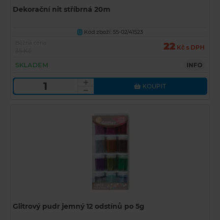
Dekorační nit stříbrná 20m
Kód zboží: 55-02/41523
U
Běžná cena
22
Kč s DPH
35 Kč
SKLADEM
INFO
KOUPIT
Glitrový pudr jemný 12 odstínů po 5g