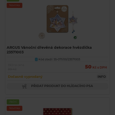
Novinka
ARGUS Vánoční dřevěná dekorace hvězdička
23571003
Kód zboží: 55-071/00/23571003
U
Běžná cena
50
Kč s DPH
89 Kč
Dočasně vyprodaný
INFO
PŘIDAT PRODUKT DO HLÍDACÍHO PSA
Akční
Novinka