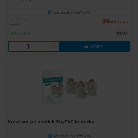
Kód zboží: 55-02/42573
U
Běžná cena
25
Kč s DPH
35 Kč
SKLADEM
INFO
KOUPIT
Kreativní set andílek 3ks,PVC krabička
Kód zboží: 55-97/55214
U