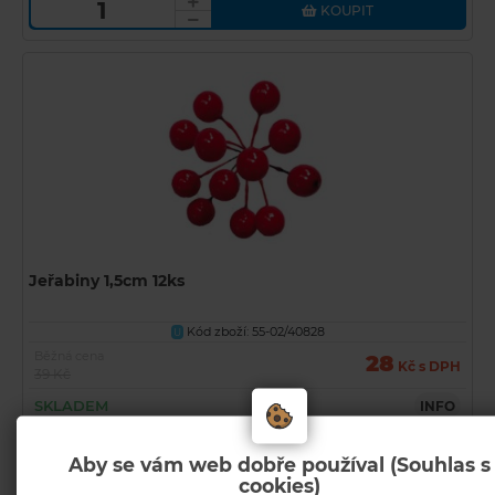
KOUPIT
Jeřabiny 1,5cm 12ks
Kód zboží: 55-02/40828
U
Běžná cena
28
Kč s DPH
39 Kč
SKLADEM
INFO
KOUPIT
Aby se vám web dobře používal (Souhlas s
cookies)