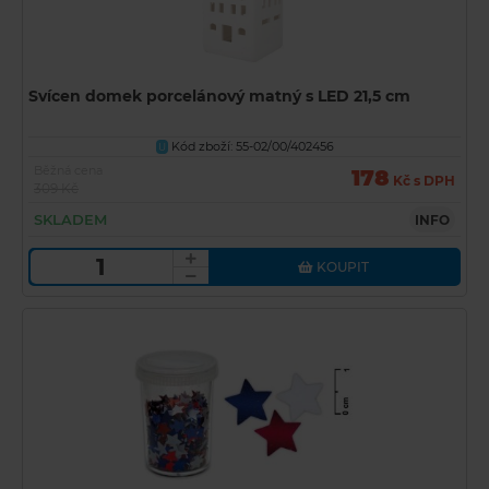
Svícen domek porcelánový matný s LED 21,5 cm
Kód zboží: 55-02/00/402456
U
Běžná cena
178
Kč s DPH
309 Kč
SKLADEM
INFO
KOUPIT