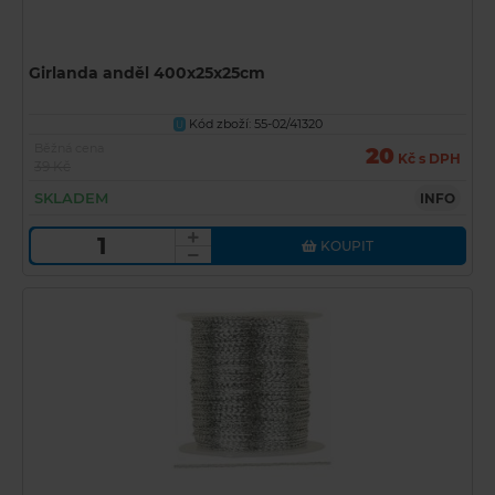
Girlanda anděl 400x25x25cm
Kód zboží: 55-02/41320
U
Běžná cena
20
Kč s DPH
39 Kč
SKLADEM
INFO
KOUPIT