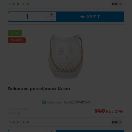
SKLADEM
INFO
KOUPIT
Akční
Novinka
Dekorace porcelánová 14 cm
Kód zboží: 55-02/00/410260
U
Běžná cena
140
Kč s DPH
249 Kč
SKLADEM
INFO