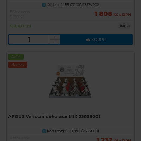
Kód zboží: 55-071/00/2357V002
U
Běžná cena
1 808
Kč s DPH
3 199 Kč
SKLADEM
INFO
KOUPIT
Akční
Novinka
ARGUS Vánoční dekorace MIX 23668001
Kód zboží: 55-071/00/23668001
U
Běžná cena
1 232
Kč s DPH