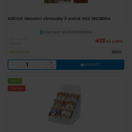
ARGUS Vánoční ubrousky 3 vrstvé MIX 19038104
Kód zboží: 55-071/00/19038104
U
Běžná cena
413
Kč s DPH
730 Kč
SKLADEM
INFO
KOUPIT
Akční
Novinka