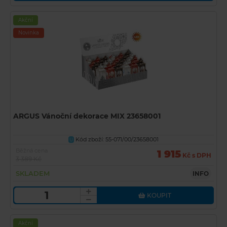
Akční
Novinka
ARGUS Vánoční dekorace MIX 23658001
Kód zboží: 55-071/00/23658001
U
Běžná cena
1 915
Kč s DPH
3 389 Kč
SKLADEM
INFO
KOUPIT
Akční