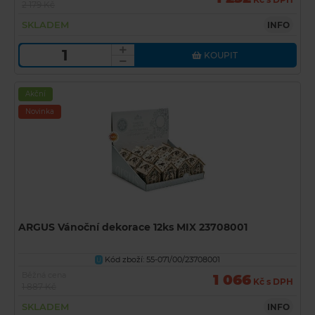
2 179 Kč
SKLADEM
INFO
KOUPIT
Akční
Novinka
ARGUS Vánoční dekorace 12ks MIX 23708001
Kód zboží: 55-071/00/23708001
U
Běžná cena
1 066
Kč s DPH
1 887 Kč
SKLADEM
INFO