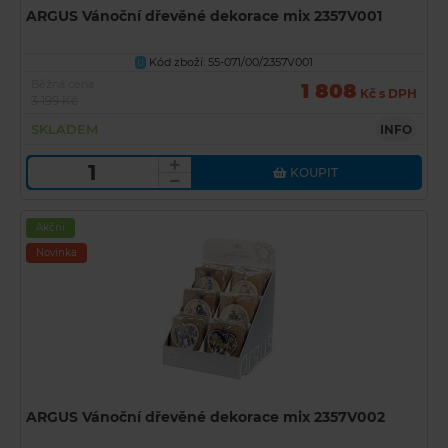
ARGUS Vánoční dřevěné dekorace mix 2357V001
Kód zboží: 55-071/00/2357V001
U
Běžná cena
1 808
Kč s DPH
3 199 Kč
SKLADEM
INFO
KOUPIT
Akční
Novinka
ARGUS Vánoční dřevěné dekorace mix 2357V002