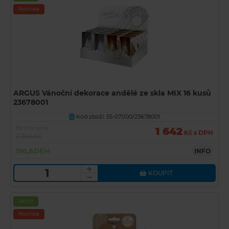
Novinka
ARGUS Vánoční dekorace andělé ze skla MIX 16 kusů
23678001
Kód zboží: 55-071/00/23678001
U
Běžná cena
1 642
Kč s DPH
2 906 Kč
SKLADEM
INFO
KOUPIT
Akční
Novinka