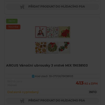
PŘIDAT PRODUKT DO HLÍDACÍHO PSA
Akční
Novinka
ARGUS Vánoční ubrousky 3 vrstvé MIX 19038103
Kód zboží: 55-071/00/19038103
U
Běžná cena
413
Kč s DPH
730 Kč
Dočasně vyprodaný
INFO
PŘIDAT PRODUKT DO HLÍDACÍHO PSA