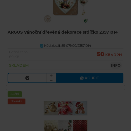
ARGUS Vánoční dřevěná dekorace srdíčko 23571014
Kód zboží: 55-071/00/23571014
U
Běžná cena
50
Kč s DPH
89 Kč
SKLADEM
INFO
KOUPIT
Akční
Novinka