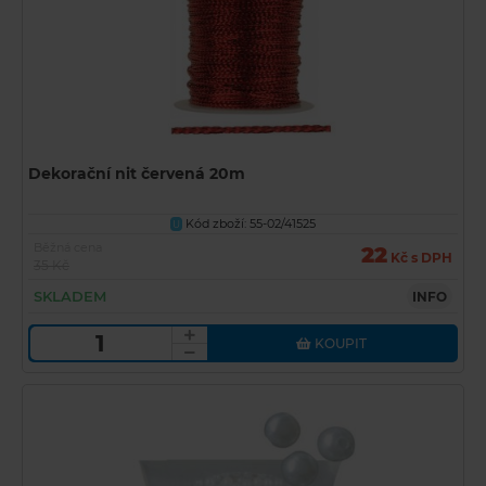
Dekorační nit červená 20m
Kód zboží: 55-02/41525
U
Běžná cena
22
Kč s DPH
35 Kč
SKLADEM
INFO
KOUPIT