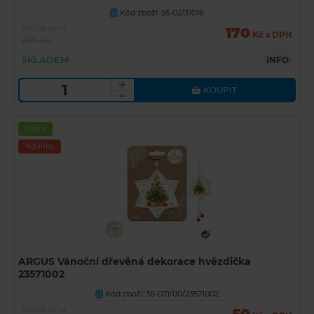
Kód zboží: 55-02/31016
U
Běžná cena
170
Kč s DPH
289 Kč
SKLADEM
INFO
KOUPIT
Akční
Novinka
ARGUS Vánoční dřevěná dekorace hvězdička
23571002
Kód zboží: 55-071/00/23571002
U
Běžná cena