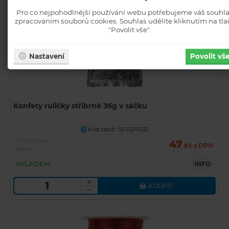
Pro co nejpohodlnější používání webu potřebujeme váš souhla
zpracováním souborů cookies. Souhlas udělíte kliknutím na tla
"Povolit vše".
Nastavení
Povolit vš
Konfety ruličky stříbrné 36g v sáčku
Kód zboží: 55-02/41521
U
Běžná cena
47
Kč s DPH
65 Kč
SKLADEM
INFO
KOUPIT