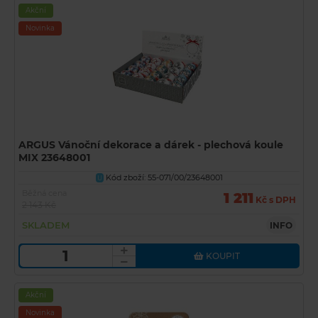
Akční
Novinka
ARGUS Vánoční dekorace a dárek - plechová koule
MIX 23648001
Kód zboží: 55-071/00/23648001
U
Běžná cena
1 211
Kč s DPH
2 143 Kč
SKLADEM
INFO
KOUPIT
Akční
Novinka