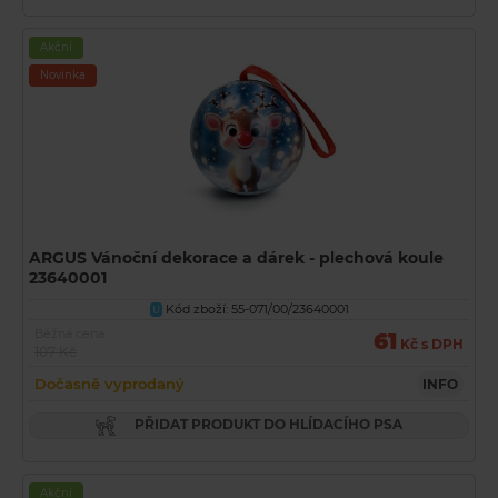
Akční
Novinka
ARGUS Vánoční dekorace a dárek - plechová koule
23640001
Kód zboží: 55-071/00/23640001
U
Běžná cena
61
Kč s DPH
107 Kč
Dočasně vyprodaný
INFO
PŘIDAT PRODUKT DO HLÍDACÍHO PSA
Akční