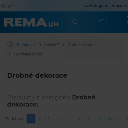
Kategorie
Vrácení 
Remauh.cz
VÁNOCE
Drobné dekorace
SEZÓNNÍ ZBOŽÍ
Drobné dekorace
Produkty z kategorie
Drobné
dekorace:
Předchozí
1
2
3
4
…
10
11
12
Další
P