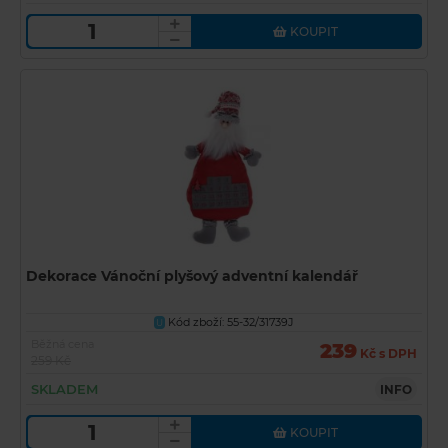
KOUPIT
Dekorace Vánoční plyšový adventní kalendář
Kód zboží: 55-32/31739J
U
Běžná cena
239
Kč s DPH
259 Kč
SKLADEM
INFO
KOUPIT