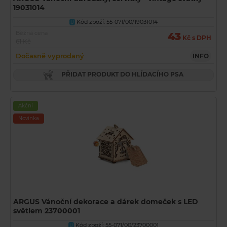
19031014
Kód zboží: 55-071/00/19031014
U
Běžná cena
43
Kč s DPH
61 Kč
Dočasně vyprodaný
INFO
PŘIDAT PRODUKT DO HLÍDACÍHO PSA
Akční
Novinka
ARGUS Vánoční dekorace a dárek domeček s LED
světlem 23700001
Kód zboží: 55-071/00/23700001
U