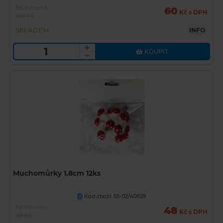
Běžná cena
60
Kč s DPH
109 Kč
SKLADEM
INFO
KOUPIT
Muchomůrky 1,8cm 12ks
Kód zboží: 55-02/40829
U
Běžná cena
48
Kč s DPH
69 Kč