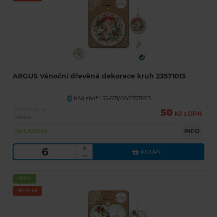
ARGUS Vánoční dřevěná dekorace kruh 23571013
Kód zboží: 55-071/00/23571013
U
Běžná cena
50
Kč s DPH
89 Kč
SKLADEM
INFO
KOUPIT
Akční
Novinka