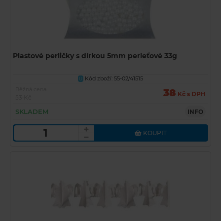
Plastové perličky s dírkou 5mm perleťové 33g
Kód zboží: 55-02/41515
U
Běžná cena
38
Kč s DPH
53 Kč
SKLADEM
INFO
KOUPIT