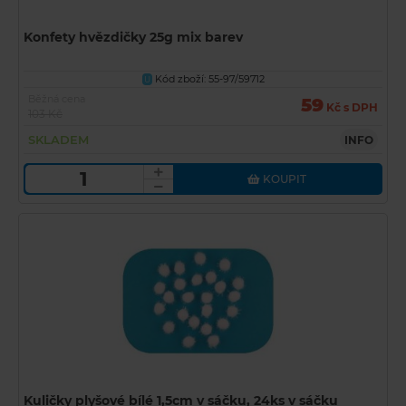
Konfety hvězdičky 25g mix barev
Kód zboží: 55-97/59712
U
Běžná cena
59
Kč s DPH
103 Kč
SKLADEM
INFO
KOUPIT
Kuličky plyšové bílé 1,5cm v sáčku, 24ks v sáčku