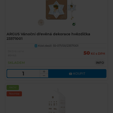
ARGUS Vánoční dřevěná dekorace hvězdička
23571001
Kód zboží: 55-071/00/23571001
U
Běžná cena
50
Kč s DPH
89 Kč
SKLADEM
INFO
KOUPIT
Akční
Novinka