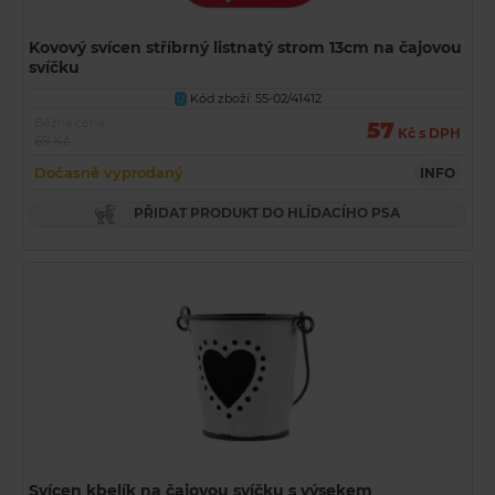
Kovový svícen stříbrný listnatý strom 13cm na čajovou
svíčku
Kód zboží: 55-02/41412
U
Běžná cena
57
Kč s DPH
69 Kč
Dočasně vyprodaný
INFO
PŘIDAT PRODUKT DO HLÍDACÍHO PSA
Svícen kbelík na čajovou svíčku s výsekem