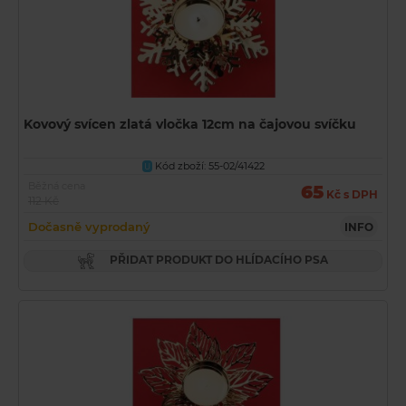
Kovový svícen zlatá vločka 12cm na čajovou svíčku
Kód zboží: 55-02/41422
U
Běžná cena
65
Kč s DPH
112 Kč
Dočasně vyprodaný
INFO
PŘIDAT PRODUKT DO HLÍDACÍHO PSA