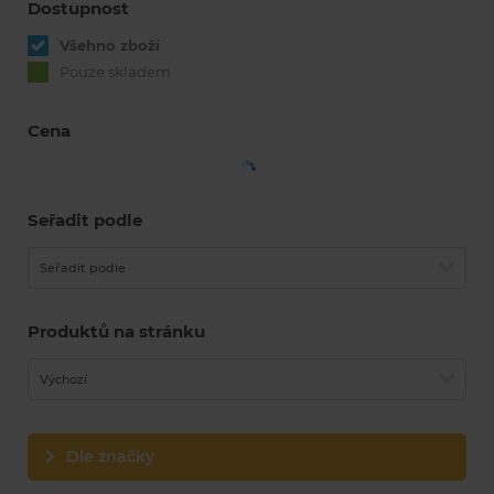
Dostupnost
Všehno zboží
Pouze skladem
Cena
Seřadit podle
Seřadit podle
Produktů na stránku
Výchozí
Dle značky