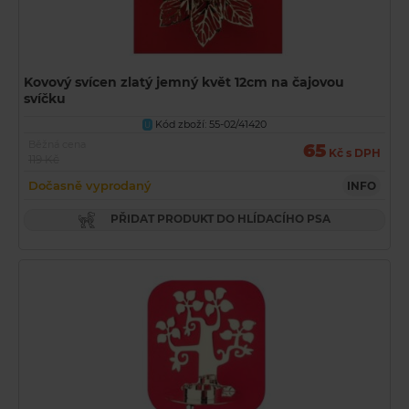
Kovový svícen zlatý jemný květ 12cm na čajovou
svíčku
Kód zboží: 55-02/41420
U
Běžná cena
65
Kč s DPH
119 Kč
Dočasně vyprodaný
INFO
PŘIDAT PRODUKT DO HLÍDACÍHO PSA