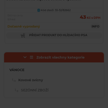
Kód zboží: 55-32/82662
U
Běžná cena
43
Kč s DPH
57 Kč
Dočasně vyprodaný
INFO
PŘIDAT PRODUKT DO HLÍDACÍHO PSA
Zobrazit všechny kategorie
VÁNOCE
Kovové svícny
SEZÓNNÍ ZBOŽÍ