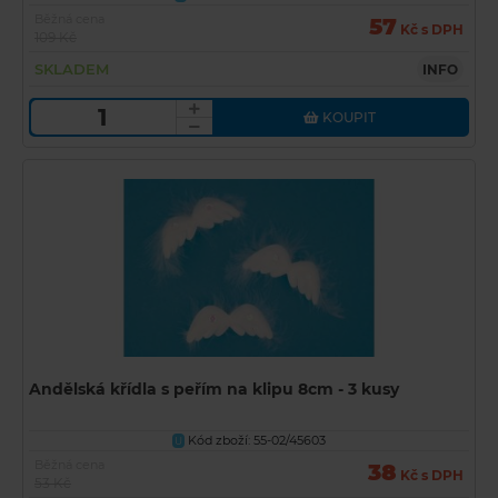
Běžná cena
57
Kč s DPH
109 Kč
SKLADEM
INFO
KOUPIT
Andělská křídla s peřím na klipu 8cm - 3 kusy
Kód zboží: 55-02/45603
U
Běžná cena
38
Kč s DPH
53 Kč