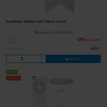
Andělská křídla z peří 38cm LUMA
Kód zboží: 55-40/00/914735
U
Běžná cena
137
Kč s DPH
241 Kč
SKLADEM
INFO
KOUPIT
Akční
Novinka