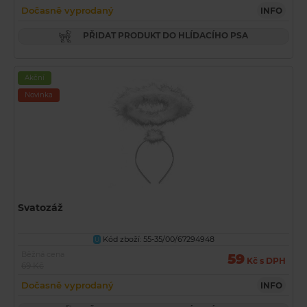
Dočasně vyprodaný
INFO
PŘIDAT PRODUKT DO HLÍDACÍHO PSA
Akční
Novinka
Svatozáž
Kód zboží: 55-35/00/67294948
U
Běžná cena
59
Kč s DPH
69 Kč
Dočasně vyprodaný
INFO