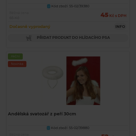
Kód zboží: 55-02/39380
U
Běžná cena
45
Kč s DPH
65 Kč
Dočasně vyprodaný
INFO
PŘIDAT PRODUKT DO HLÍDACÍHO PSA
Akční
Novinka
Andělská svatozář z peří 30cm
Kód zboží: 55-02/39880
U
Běžná cena