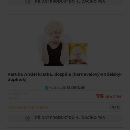
PŘIDAT PRODUKT DO HLÍDACÍHO PSA
Paruka Anděl krátka, dospělá (karnevalový-andělský-
doplněk)
Kód zboží: 33-055/12115
U
Běžná cena
76
Kč s DPH
159 Kč
Dočasně vyprodaný
INFO
PŘIDAT PRODUKT DO HLÍDACÍHO PSA