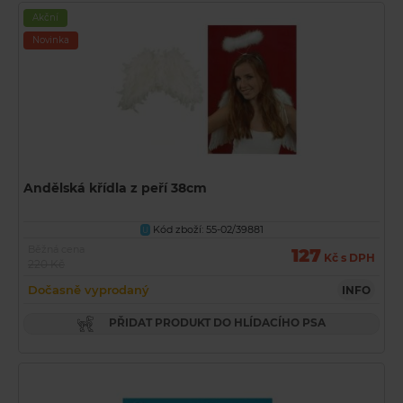
Akční
Novinka
Andělská křídla z peří 38cm
Kód zboží: 55-02/39881
U
Běžná cena
127
Kč s DPH
220 Kč
Dočasně vyprodaný
INFO
PŘIDAT PRODUKT DO HLÍDACÍHO PSA