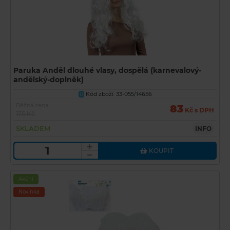
Paruka Anděl dlouhé vlasy, dospělá (karnevalový-
andělský-doplněk)
Kód zboží: 33-055/14656
U
Běžná cena
83
Kč s DPH
175 Kč
SKLADEM
INFO
KOUPIT
Akční
Novinka