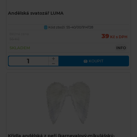
Andělská svatozář LUMA
Kód zboží: 55-40/00/914728
U
Běžná cena
39
Kč s DPH
55 Kč
SKLADEM
INFO
KOUPIT
Křídla andělská z peří (karnevalový-mikulášský-