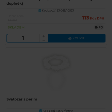
doplněk)
Kód zboží: 33-055/10523
U
Běžná cena
113
Kč s DPH
189 Kč
SKLADEM
INFO
KOUPIT
Svatozář s peřím
Kód zboží: 55-97/59147
U