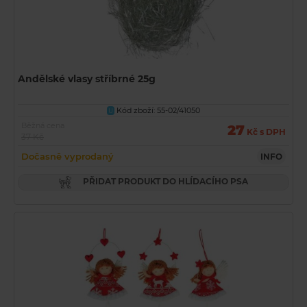
Andělské vlasy stříbrné 25g
Kód zboží: 55-02/41050
U
Běžná cena
27
Kč s DPH
37 Kč
Dočasně vyprodaný
INFO
PŘIDAT PRODUKT DO HLÍDACÍHO PSA