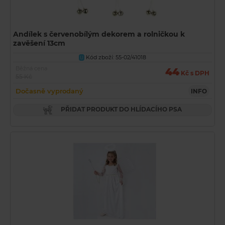
Andílek s červenobílým dekorem a rolničkou k
zavěšení 13cm
Kód zboží: 55-02/41018
U
Běžná cena
44
Kč s DPH
55 Kč
Dočasně vyprodaný
INFO
PŘIDAT PRODUKT DO HLÍDACÍHO PSA