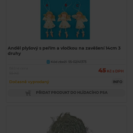
Anděl plyšový s peřím a vločkou na zavěšení 14cm 3
druhy
Kód zboží: 55-02/41373
U
Běžná cena
45
Kč s DPH
55 Kč
Dočasně vyprodaný
INFO
PŘIDAT PRODUKT DO HLÍDACÍHO PSA