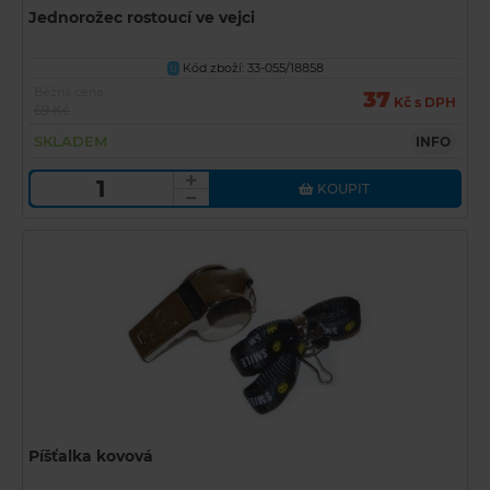
Jednorožec rostoucí ve vejci
Kód zboží: 33-055/18858
U
Běžná cena
37
Kč s DPH
69 Kč
SKLADEM
INFO
KOUPIT
Píšťalka kovová