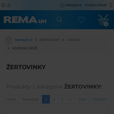
Kategorie
Vrácení zboží
0
Remauh.cz
ŽERTOVINKY
VÁNOCE
SEZÓNNÍ ZBOŽÍ
ŽERTOVINKY
Produkty z kategorie
ŽERTOVINKY:
První
Předchozí
1
2
3
4
Další
Poslední