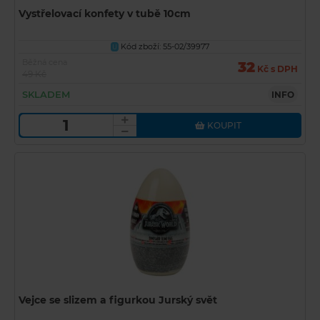
Vystřelovací konfety v tubě 10cm
Kód zboží: 55-02/39977
U
Běžná cena
32
Kč s DPH
49 Kč
SKLADEM
INFO
KOUPIT
Vejce se slizem a figurkou Jurský svět