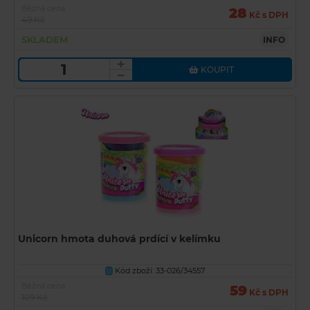
Běžná cena
28
Kč s DPH
49 Kč
SKLADEM
INFO
KOUPIT
Unicorn hmota duhová prdící v kelímku
Kód zboží: 33-026/34557
U
Běžná cena
59
Kč s DPH
109 Kč