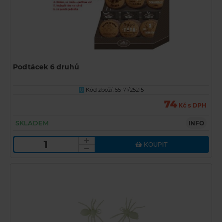
Podtácek 6 druhů
Kód zboží: 55-71/25215
U
74
Kč s DPH
SKLADEM
INFO
KOUPIT