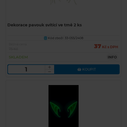
Dekorace pavouk svítící ve tmě 2 ks
Kód zboží: 33-055/2408
U
Běžná cena
37
Kč s DPH
75 Kč
SKLADEM
INFO
KOUPIT