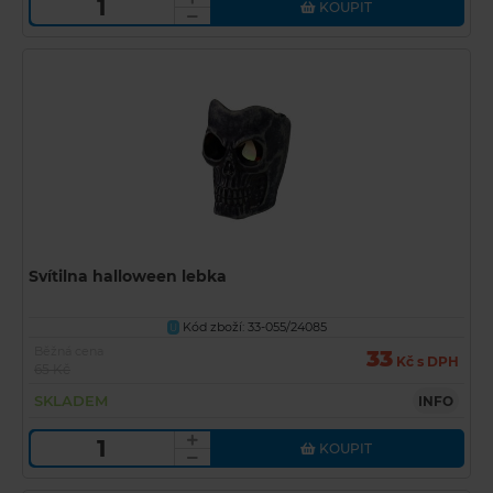
KOUPIT
Svítilna halloween lebka
Kód zboží: 33-055/24085
U
Běžná cena
33
Kč s DPH
65 Kč
SKLADEM
INFO
KOUPIT