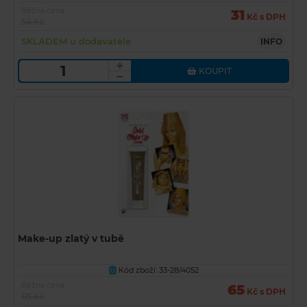
Běžná cena
31
Kč s DPH
54 Kč
SKLADEM u dodavatele
INFO
KOUPIT
Make-up zlatý v tubě
Kód zboží: 33-28/4052
U
Běžná cena
65
Kč s DPH
115 Kč