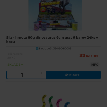
Sliz - hmota 80g dinosaurus 6cm asst 6 barev 24ks v
boxu
Kód zboží: 33-060/80008
U
Běžná cena
32
Kč s DPH
59 Kč
SKLADEM
INFO
KOUPIT