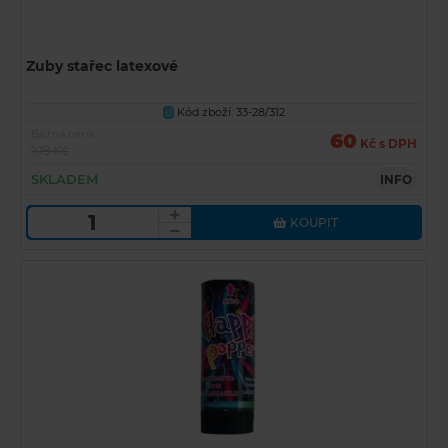
Zuby stařec latexové
Kód zboží: 33-28/312
U
Běžná cena
60
Kč s DPH
109 Kč
SKLADEM
INFO
KOUPIT