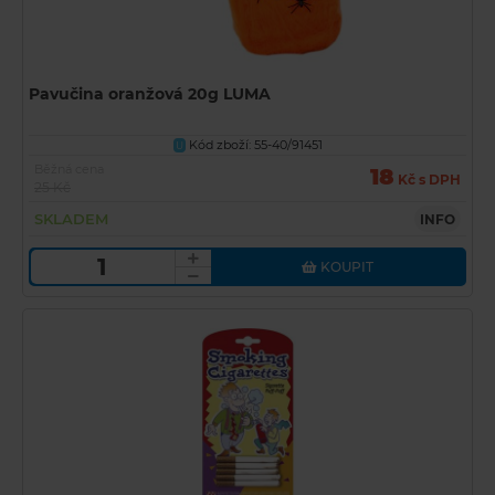
Pavučina oranžová 20g LUMA
Kód zboží: 55-40/91451
U
Běžná cena
18
Kč s DPH
25 Kč
SKLADEM
INFO
KOUPIT