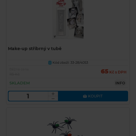
Make-up stříbrný v tubě
Kód zboží: 33-28/4053
U
Běžná cena
65
Kč s DPH
115 Kč
SKLADEM
INFO
KOUPIT