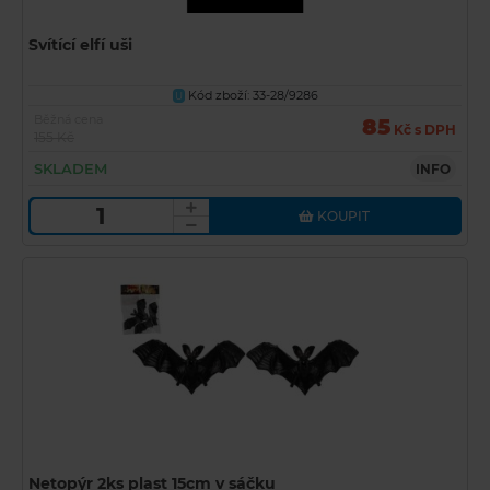
Svítící elfí uši
Kód zboží: 33-28/9286
U
Běžná cena
85
Kč s DPH
155 Kč
SKLADEM
INFO
KOUPIT
Netopýr 2ks plast 15cm v sáčku