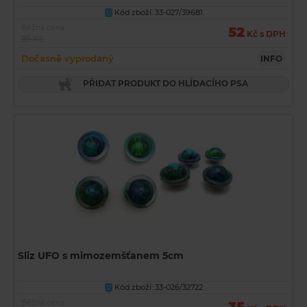
Kód zboží: 33-027/39681
U
Běžná cena
52
Kč s DPH
95 Kč
Dočasně vyprodaný
INFO
PŘIDAT PRODUKT DO HLÍDACÍHO PSA
Sliz UFO s mimozemšťanem 5cm
Kód zboží: 33-026/32722
U
Běžná cena