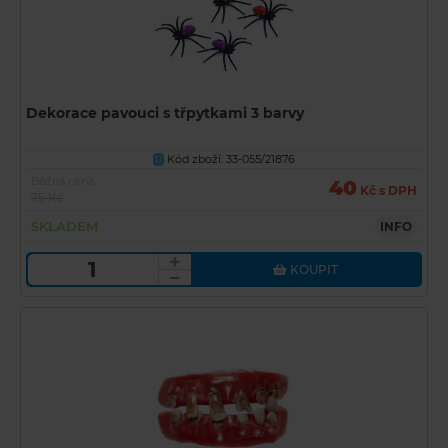
Dekorace pavouci s třpytkami 3 barvy
Kód zboží: 33-055/21876
U
Běžná cena
40
Kč s DPH
75 Kč
SKLADEM
INFO
KOUPIT