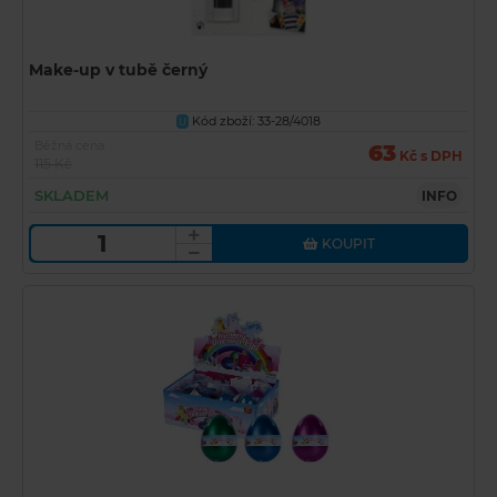
Make-up v tubě černý
Kód zboží: 33-28/4018
U
Běžná cena
63
Kč s DPH
115 Kč
SKLADEM
INFO
KOUPIT