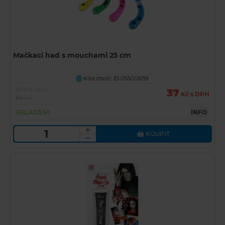
Mačkací had s mouchami 25 cm
Kód zboží: 33-055/22659
U
Běžná cena
37
Kč s DPH
69 Kč
SKLADEM
INFO
KOUPIT