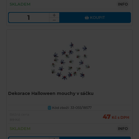
SKLADEM
INFO
KOUPIT
Dekorace Halloween mouchy v sáčku
Kód zboží: 33-055/18577
U
Běžná cena
47
Kč s DPH
89 Kč
SKLADEM
INFO