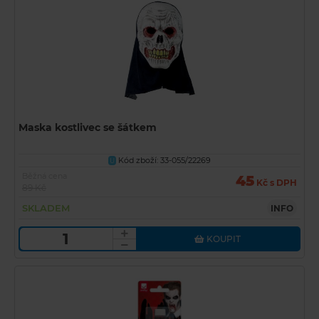
Maska kostlivec se šátkem
Kód zboží: 33-055/22269
U
Běžná cena
45
Kč s DPH
89 Kč
SKLADEM
INFO
KOUPIT