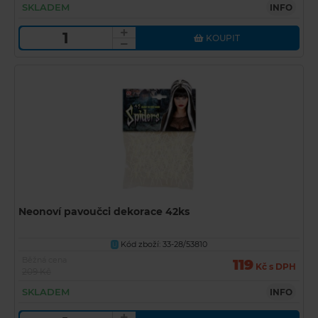
SKLADEM
INFO
KOUPIT
Neonoví pavoučci dekorace 42ks
Kód zboží: 33-28/53810
U
Běžná cena
119
Kč s DPH
209 Kč
SKLADEM
INFO