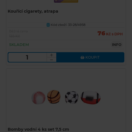
Kouřící cigarety, atrapa
Kód zboží: 33-28/4958
U
Běžná cena
76
Kč s DPH
135 Kč
SKLADEM
INFO
KOUPIT
Bomby vodní 4 ks set 7,5 cm