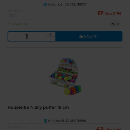
Kód zboží: 33-099/118057
U
Běžná cena
17
Kč s DPH
35 Kč
SKLADEM
INFO
KOUPIT
Housenka 4 díly puffer 16 cm
Kód zboží: 33-055/18888
U
Běžná cena
42
Kč s DPH