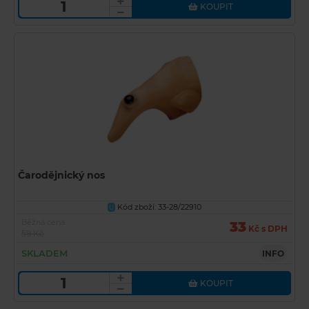
KOUPIT
Čarodějnický nos
Kód zboží: 33-28/22910
U
Běžná cena
33
Kč s DPH
59 Kč
SKLADEM
INFO
KOUPIT