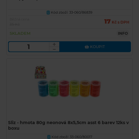
Kód zboží: 33-060/86839
U
Běžná cena
17
Kč s DPH
35 Kč
SKLADEM
INFO
KOUPIT
Sliz - hmota 80g neonová 8x5,5cm asst 6 barev 12ks v
boxu
Kód zboží: 33-060/80017
U