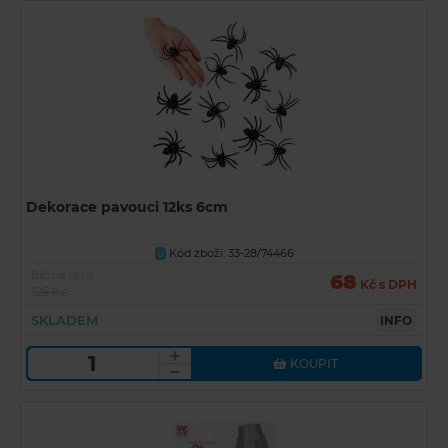
Dekorace pavouci 12ks 6cm
Kód zboží: 33-28/74466
U
Běžná cena
68
Kč s DPH
125 Kč
SKLADEM
INFO
KOUPIT