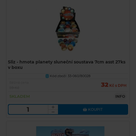
Sliz - hmota planety sluneční soustava 7cm asst 27ks
v boxu
Kód zboží: 33-060/80028
U
Běžná cena
32
Kč s DPH
59 Kč
SKLADEM
INFO
KOUPIT