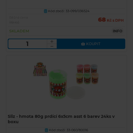
Kód zboží: 33-099/036524
U
Běžná cena
68
Kč s DPH
119 Kč
SKLADEM
INFO
KOUPIT
Sliz - hmota 80g prdící 6x5cm asst 6 barev 24ks v
boxu
Kód zboží: 33-060/80016
U