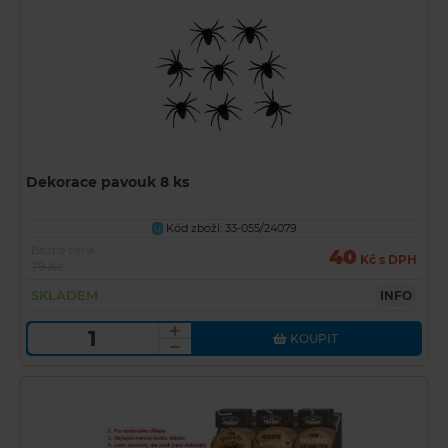
Dekorace pavouk 8 ks
Kód zboží: 33-055/24079
U
Běžná cena
40
Kč s DPH
79 Kč
SKLADEM
INFO
KOUPIT