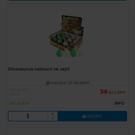
Dinosaurus rostoucí ve vejci
Kód zboží: 33-055/81097
U
Běžná cena
36
Kč s DPH
75 Kč
SKLADEM
INFO
KOUPIT