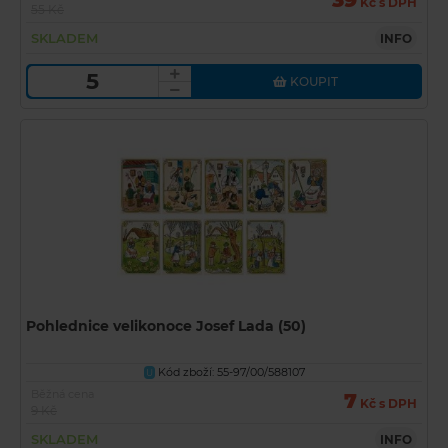
39
Kč s DPH
55 Kč
SKLADEM
INFO
KOUPIT
Pohlednice velikonoce Josef Lada (50)
Kód zboží: 55-97/00/588107
U
Běžná cena
7
Kč s DPH
9 Kč
SKLADEM
INFO