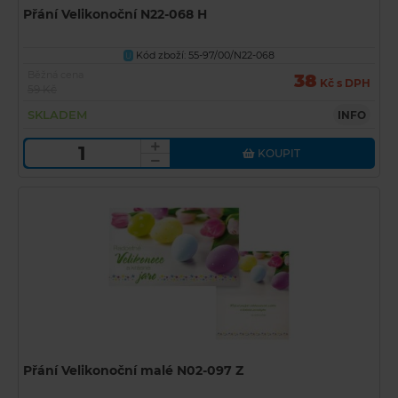
Přání Velikonoční N22-068 H
Kód zboží: 55-97/00/N22-068
U
Běžná cena
38
Kč s DPH
59 Kč
SKLADEM
INFO
KOUPIT
Přání Velikonoční malé N02-097 Z