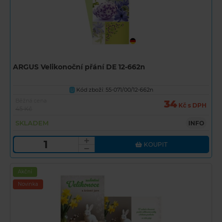
ARGUS Velikonoční přání DE 12-662n
Kód zboží: 55-071/00/12-662n
U
Běžná cena
34
Kč s DPH
45 Kč
SKLADEM
INFO
KOUPIT
Akční
Novinka