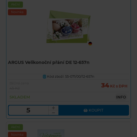
Akční
Novinka
ARGUS Velikonoční přání DE 12-657n
Kód zboží: 55-071/00/12-657n
U
Běžná cena
34
Kč s DPH
45 Kč
SKLADEM
INFO
KOUPIT
Akční
Novinka