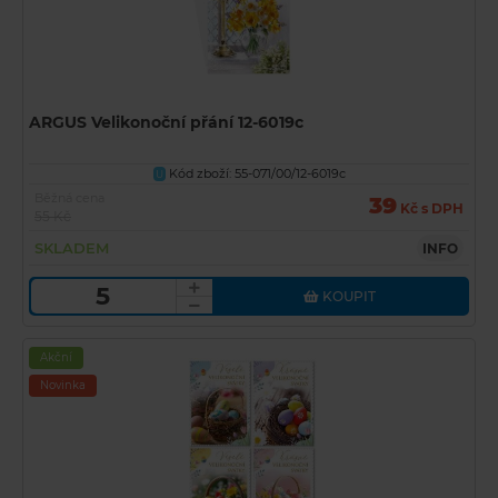
ARGUS Velikonoční přání 12-6019c
Kód zboží: 55-071/00/12-6019c
U
Běžná cena
39
Kč s DPH
55 Kč
SKLADEM
INFO
KOUPIT
Akční
Novinka