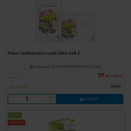
Přání Velikonoční malé N02-098 Z
Kód zboží: 55-97/00/38580101-PRANI Z 653
U
Běžná cena
17
Kč s DPH
25 Kč
SKLADEM
INFO
KOUPIT
Akční
Novinka