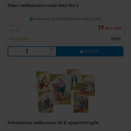
Přání Velikonoční malé N02-105 Z
Kód zboží: 55-97/00/38580101-PRANI Z 672
U
Běžná cena
17
Kč s DPH
25 Kč
SKLADEM
INFO
KOUPIT
Pohlednice velikonoce 121 E výsek+UV+glitr