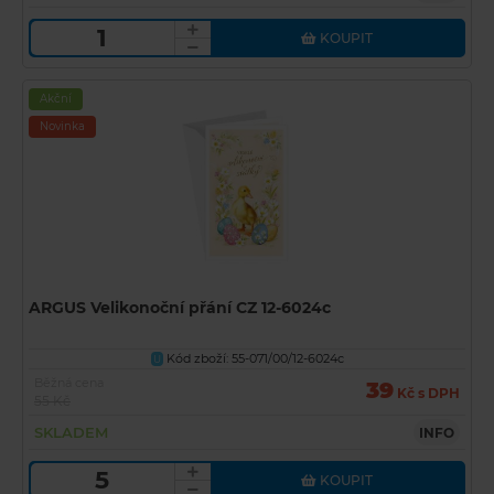
KOUPIT
Akční
Novinka
ARGUS Velikonoční přání CZ 12-6024c
Kód zboží: 55-071/00/12-6024c
U
Běžná cena
39
Kč s DPH
55 Kč
SKLADEM
INFO
KOUPIT