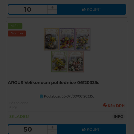
KOUPIT
Akční
Novinka
ARGUS Velikonoční pohlednice 06120335c
Kód zboží: 55-071/00/06120335c
U
Běžná cena
4
Kč s DPH
5 Kč
SKLADEM
INFO
KOUPIT