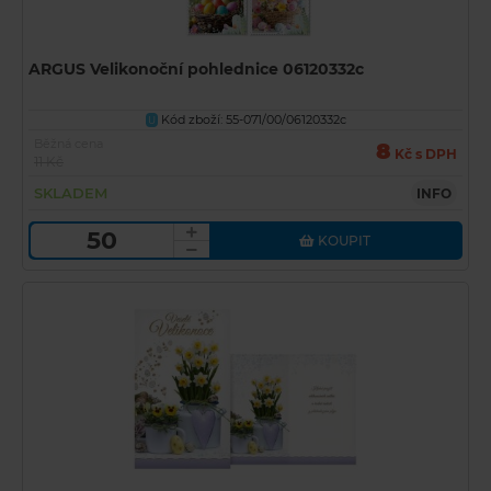
ARGUS Velikonoční pohlednice 06120332c
Kód zboží: 55-071/00/06120332c
U
Běžná cena
8
Kč s DPH
11 Kč
SKLADEM
INFO
KOUPIT