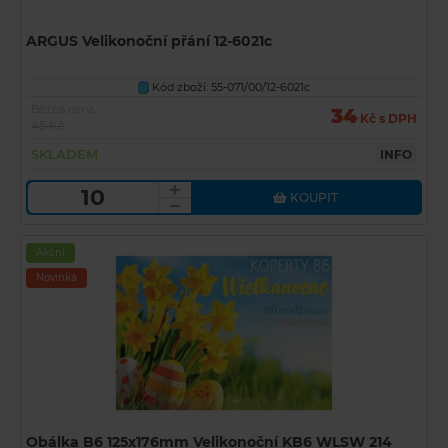
ARGUS Velikonoční přání 12-6021c
Kód zboží: 55-071/00/12-6021c
U
Běžná cena
34
Kč s DPH
45 Kč
SKLADEM
INFO
KOUPIT
Akční
Novinka
Obálka B6 125x176mm Velikonoční KB6 WLSW 214