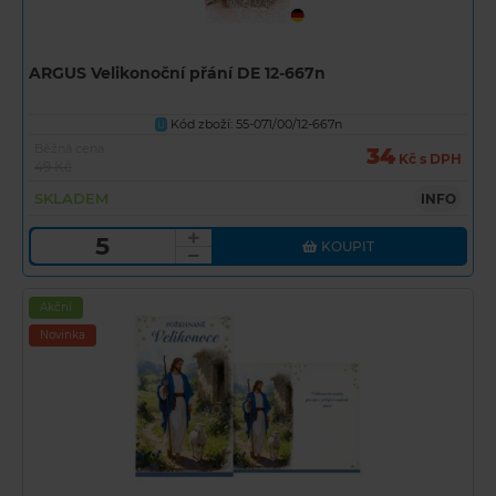
ARGUS Velikonoční přání DE 12-667n
Kód zboží: 55-071/00/12-667n
U
Běžná cena
34
Kč s DPH
49 Kč
SKLADEM
INFO
KOUPIT
Akční
Novinka