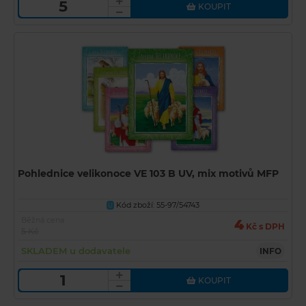
KOUPIT
Pohlednice velikonoce VE 103 B UV, mix motivů MFP
Kód zboží: 55-97/54743
U
Běžná cena
4
Kč s DPH
5 Kč
SKLADEM u dodavatele
INFO
KOUPIT