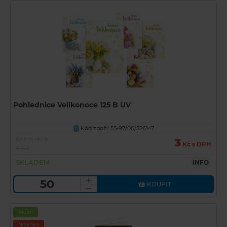
Pohlednice Velikonoce 125 B UV
Kód zboží: 55-97/00/526147
U
Běžná cena
3
Kč s DPH
4 Kč
SKLADEM
INFO
KOUPIT
Akční
Novinka