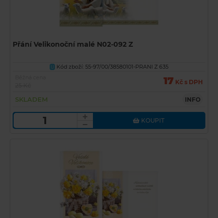
Přání Velikonoční malé N02-092 Z
Kód zboží: 55-97/00/38580101-PRANI Z 635
U
Běžná cena
17
Kč s DPH
25 Kč
SKLADEM
INFO
KOUPIT