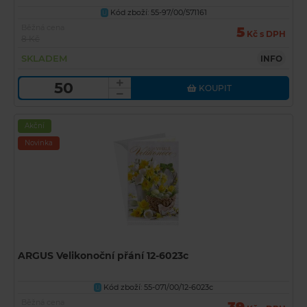
Kód zboží: 55-97/00/571161
U
Běžná cena
5
Kč s DPH
8 Kč
SKLADEM
INFO
KOUPIT
Akční
Novinka
ARGUS Velikonoční přání 12-6023c
Kód zboží: 55-071/00/12-6023c
U
Běžná cena