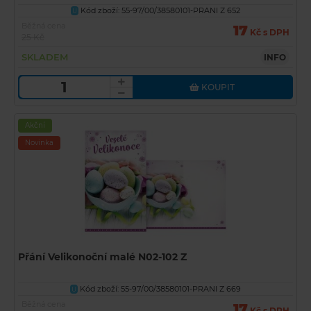
Kód zboží: 55-97/00/38580101-PRANI Z 652
U
Běžná cena
17
Kč s DPH
25 Kč
SKLADEM
INFO
KOUPIT
Akční
Novinka
Přání Velikonoční malé N02-102 Z
Kód zboží: 55-97/00/38580101-PRANI Z 669
U
Běžná cena
17
Kč s DPH