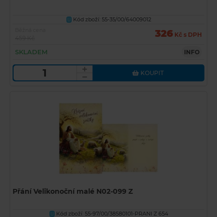
Kód zboží: 55-35/00/64009012
U
Běžná cena
326
Kč s DPH
459 Kč
SKLADEM
INFO
KOUPIT
Přání Velikonoční malé N02-099 Z
Kód zboží: 55-97/00/38580101-PRANI Z 654
U