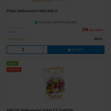
Přání Velikonoční N22-065 H
Kód zboží: 55-97/00/N22-065
U
Běžná cena
38
Kč s DPH
59 Kč
SKLADEM
INFO
KOUPIT
Akční
Novinka
ARGUS Velikonoční přání CZ 12-6025c