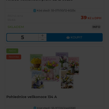
Kód zboží: 55-071/00/12-6025c
U
Běžná cena
39
Kč s DPH
55 Kč
SKLADEM
INFO
KOUPIT
Akční
Novinka
Pohlednice velikonoce 134 A
Kód zboží: 55-97/00/24453581
U