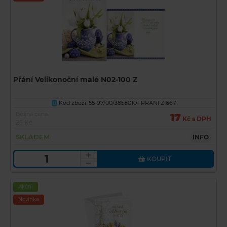
Přání Velikonoční malé N02-100 Z
Kód zboží: 55-97/00/38580101-PRANI Z 667
U
Běžná cena
17
Kč s DPH
25 Kč
SKLADEM
INFO
KOUPIT
Akční
Novinka