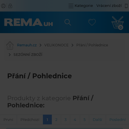
Kategorie
Vrácení zboží
0
Remauh.cz
VELIKONOCE
Přání / Pohlednice
SEZÓNNÍ ZBOŽÍ
Přání / Pohlednice
Produkty z kategorie
Přání /
Pohlednice:
První
Předchozí
1
2
3
4
5
Další
Poslední