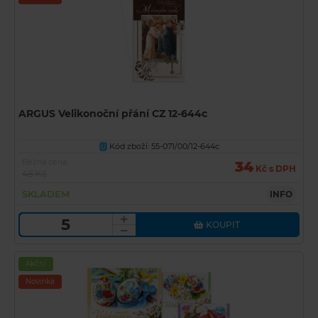
ARGUS Velikonoční přání CZ 12-644c
Kód zboží: 55-071/00/12-644c
U
Běžná cena
34
Kč s DPH
48 Kč
SKLADEM
INFO
KOUPIT
Akční
Novinka