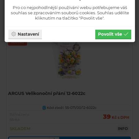
SKLADEM
INFO
Pro co nejpohodlnější používání webu potřebujeme váš
souhlas se zpracováním souborů cookies. Souhlas udělíte
KOUPIT
kliknutím na tlačítko "Povolit vše".
Nastavení
Povolit vše
Akční
Novinka
ARGUS Velikonoční přání 12-6022c
Kód zboží: 55-071/00/12-6022c
U
Běžná cena
39
Kč s DPH
55 Kč
SKLADEM
INFO