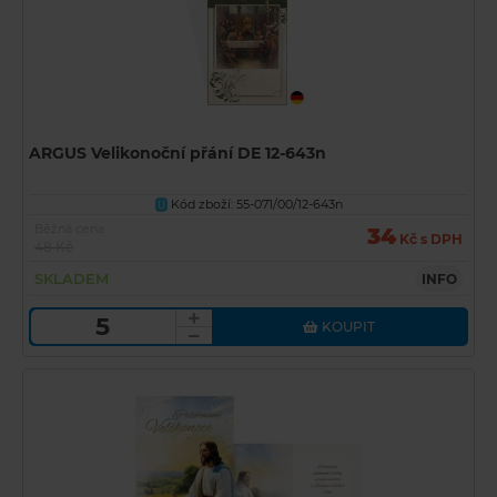
ARGUS Velikonoční přání DE 12-643n
Kód zboží: 55-071/00/12-643n
U
Běžná cena
34
Kč s DPH
48 Kč
SKLADEM
INFO
KOUPIT