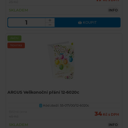
25 Kč
SKLADEM
INFO
KOUPIT
Akční
Novinka
ARGUS Velikonoční přání 12-6020c
Kód zboží: 55-071/00/12-6020c
U
Běžná cena
34
Kč s DPH
45 Kč
SKLADEM
INFO