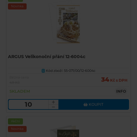
Novinka
ARGUS Velikonoční přání 12-6004c
Kód zboží: 55-071/00/12-6004c
U
Běžná cena
34
Kč s DPH
49 Kč
SKLADEM
INFO
KOUPIT
Akční
Novinka