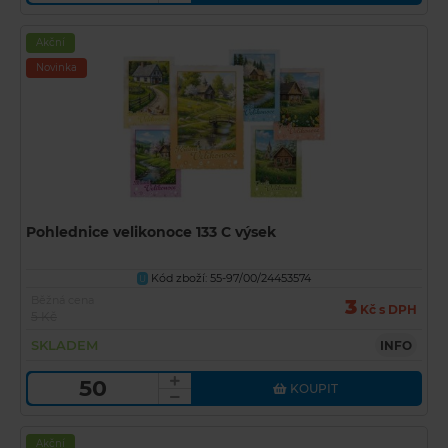
Akční
Novinka
Pohlednice velikonoce 133 C výsek
Kód zboží: 55-97/00/24453574
U
Běžná cena
3
Kč s DPH
5 Kč
SKLADEM
INFO
KOUPIT
Akční