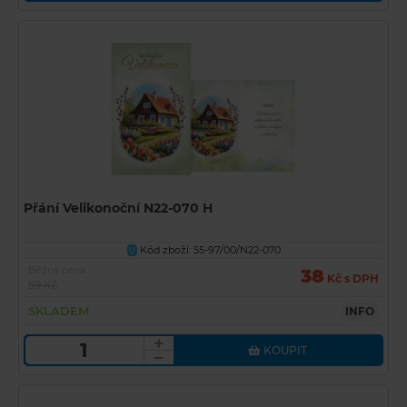
Přání Velikonoční N22-070 H
Kód zboží: 55-97/00/N22-070
U
Běžná cena
38
Kč s DPH
59 Kč
SKLADEM
INFO
KOUPIT