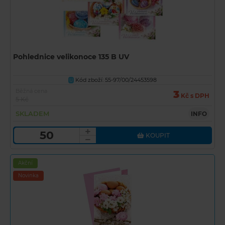
Pohlednice velikonoce 135 B UV
Kód zboží: 55-97/00/24453598
U
Běžná cena
3
Kč s DPH
5 Kč
SKLADEM
INFO
KOUPIT
Akční
Novinka