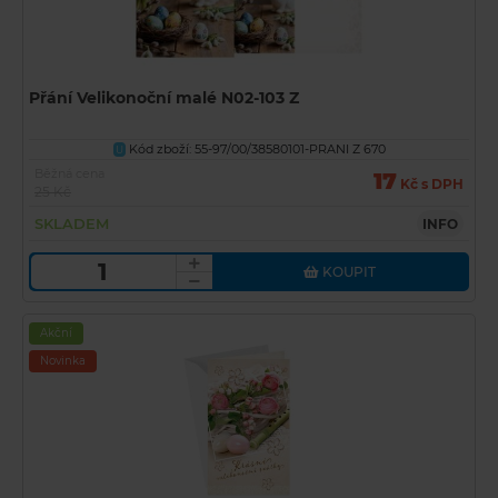
Přání Velikonoční malé N02-103 Z
Kód zboží: 55-97/00/38580101-PRANI Z 670
U
Běžná cena
17
Kč s DPH
25 Kč
SKLADEM
INFO
KOUPIT
Akční
Novinka