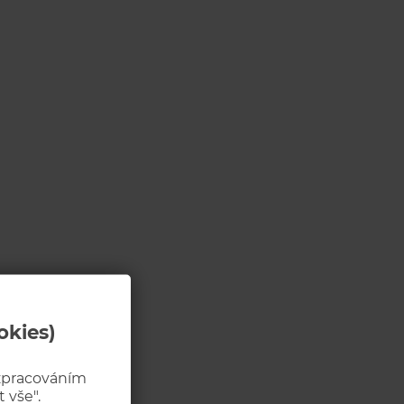
okies)
 zpracováním
 vše".