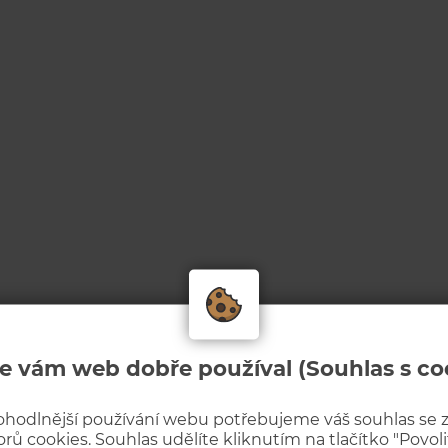
e vám web dobře používal (Souhlas s co
ohodlnější používání webu potřebujeme váš souhlas se
rů cookies. Souhlas udělíte kliknutím na tlačítko "Povolit