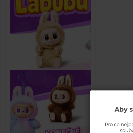
Aby s
Pro co nejp
soubo