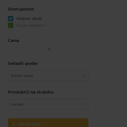
Dostupnost
Všehno zboží
Pouze skladem
Cena
Seřadit podle
Seřadit podle
Produktů na stránku
Výchozí
Dle značky