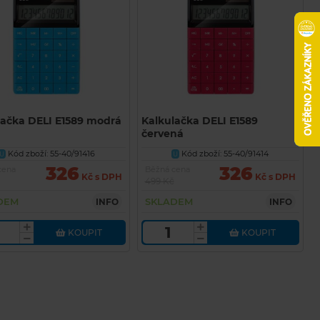
lačka DELI E1589 modrá
Kalkulačka DELI E1589
červená
Kód zboží: 55-40/91416
Kód zboží: 55-40/91414
U
U
326
326
cena
Běžná cena
Kč s DPH
Kč s DPH
499 Kč
DEM
SKLADEM
INFO
INFO
KOUPIT
KOUPIT