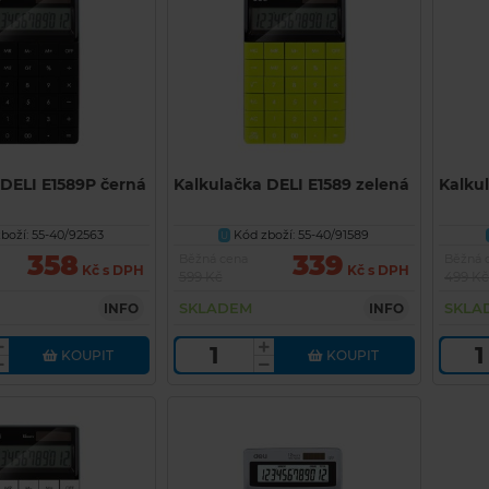
 DELI E1589P černá
Kalkulačka DELI E1589 zelená
Kalku
boží: 55-40/92563
Kód zboží: 55-40/91589
U
358
339
Běžná cena
Běžná 
Kč s DPH
Kč s DPH
599 Kč
499 Kč
SKLADEM
SKLA
INFO
INFO
KOUPIT
KOUPIT