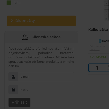
DELI
Dle značky
Kalkulačka 
Klientská sekce
Kód z
U
Běžná cena
Registrací získáte přehled nad všemi Vašimi
603 Kč
objednávkami, pohodlné nastavení
SKLADEM
doručovací i fakturační adresy. Můžete také
spravovat vaše oblíbené produkty a mnoho
dalšího.
E-mail
Heslo
Přihlásit