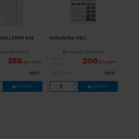
DELI E1589 bílá
Kalkulačka DELI
boží: 55-40/91415
Kód zboží: 55-40/91217
U
358
200
Běžná cena
Kč s DPH
Kč s DPH
355 Kč
SKLADEM
INFO
INFO
KOUPIT
KOUPIT