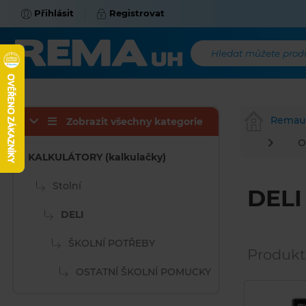
Přihlásit
Registrovat
Hledat můžete produk
Remau
Zobrazit všechny kategorie
O
KALKULÁTORY (kalkulačky)
Stolní
DELI
DELI
ŠKOLNÍ POTŘEBY
Produkt
OSTATNÍ ŠKOLNÍ POMUCKY