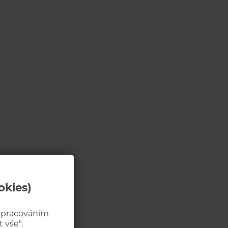
okies)
 zpracováním
 vše".