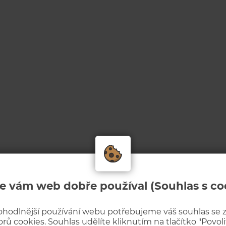
e vám web dobře používal (Souhlas s co
ohodlnější používání webu potřebujeme váš souhlas se
rů cookies. Souhlas udělíte kliknutím na tlačítko "Povolit