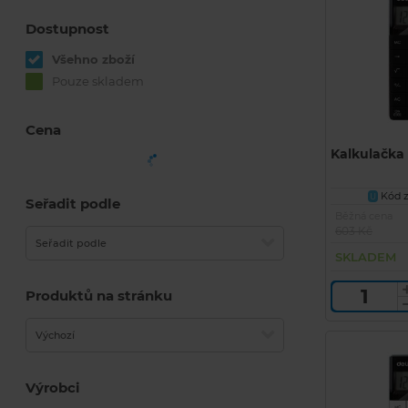
Dostupnost
Všehno zboží
Pouze skladem
Cena
Kalkulačka
Kód z
U
Seřadit podle
Běžná cena
603 Kč
Seřadit podle
SKLADEM
Produktů na stránku
Výchozí
Výrobci