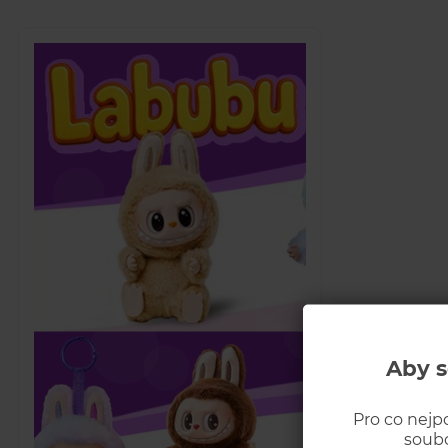
Aby s
Pro co nejp
soubo