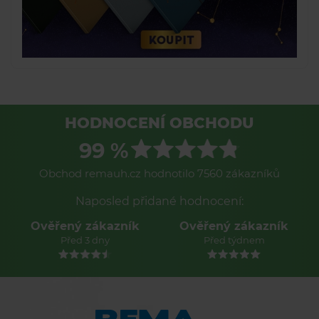
HODNOCENÍ OBCHODU
99 %
Obchod remauh.cz hodnotilo 7560 zákazníků
Naposled přidané hodnocení:
Ověřený zákazník
Ověřený zákazník
Před 3 dny
Před týdnem