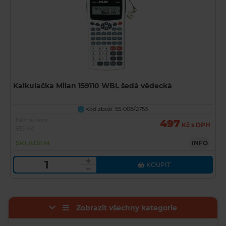
Kalkulačka Milan 159110 WBL šedá vědecká
Kód zboží: 55-008/2753
U
Běžná cena
497
Kč s DPH
915 Kč
SKLADEM
INFO
KOUPIT
Zobrazit všechny kategorie