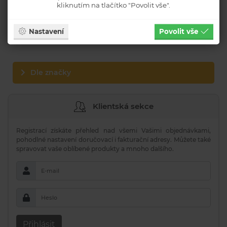
Výrobci
kliknutím na tlačítko "Povolit vše".
CENTROPEN
Nastavení
Povolit vše
HERLITZ
Dle značky
Klientská sekce
Registrací získáte přehled nad všemi Vašimi objednávkami,
pohodlné nastavení doručovací i fakturační adresy. Můžete také
spravovat vaše oblíbené produkty a mnoho dalšího.
E-mail
Heslo
Přihlásit