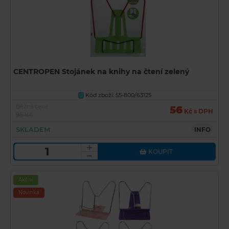
CENTROPEN Stojánek na knihy na čtení zelený
Kód zboží: 55-800/63125
U
Běžná cena
56
Kč s DPH
95 Kč
SKLADEM
INFO
KOUPIT
Akční
Novinka