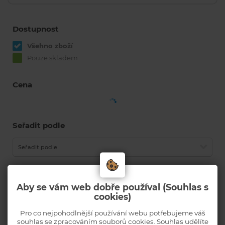
Dostupnost
Všehno zboží
Pouze skladem
Cena
Seřadit podle
Seřadit podle
Produktů na stránku
Aby se vám web dobře používal (Souhlas s
cookies)
Výchozí
Pro co nejpohodlnější používání webu potřebujeme váš
souhlas se zpracováním souborů cookies. Souhlas udělíte