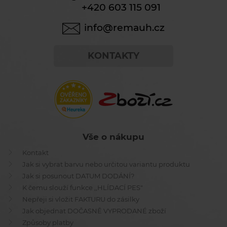
+420 603 115 091
info@remauh.cz
KONTAKTY
Vše o nákupu
Kontakt
Jak si vybrat barvu nebo určitou variantu produktu
Jak si posunout DATUM DODÁNÍ?
K čemu slouží funkce ,,HLÍDACÍ PES"
Nepřeji si vložit FAKTURU do zásilky
Jak objednat DOČASNĚ VYPRODANÉ zboží
Způsoby platby