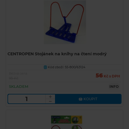
CENTROPEN Stojánek na knihy na čtení modrý
Kód zboží: 55-800/63124
U
Běžná cena
56
Kč s DPH
95 Kč
SKLADEM
INFO
KOUPIT