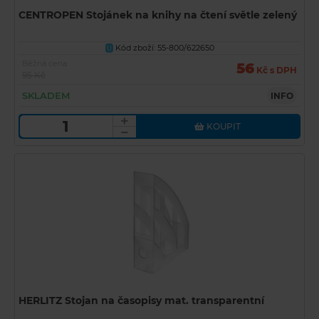
CENTROPEN Stojánek na knihy na čtení světle zelený
Kód zboží: 55-800/622650
U
Běžná cena
56
Kč s DPH
95 Kč
SKLADEM
INFO
KOUPIT
HERLITZ Stojan na časopisy mat. transparentní