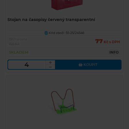
Stojan na časopisy červený transparentní
Kód zboží: 55-25/24546
U
Běžná cena
77
Kč s DPH
155 Kč
SKLADEM
INFO
KOUPIT