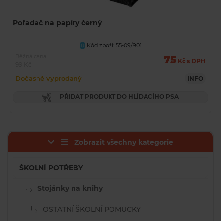
Pořadač na papíry černý
Kód zboží: 55-09/901
U
Běžná cena
75
Kč s DPH
99 Kč
Dočasně vyprodaný
INFO
PŘIDAT PRODUKT DO HLÍDACÍHO PSA
Zobrazit všechny kategorie
ŠKOLNÍ POTŘEBY
Stojánky na knihy
OSTATNÍ ŠKOLNÍ POMUCKY