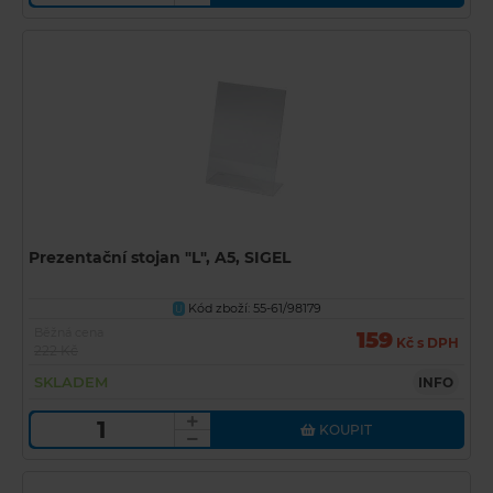
Prezentační stojan "L", A5, SIGEL
Kód zboží: 55-61/98179
U
Běžná cena
159
Kč s DPH
222 Kč
SKLADEM
INFO
KOUPIT