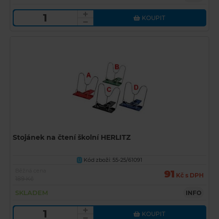
KOUPIT
Stojánek na čtení školní HERLITZ
Kód zboží: 55-25/61091
U
Běžná cena
91
Kč s DPH
189 Kč
SKLADEM
INFO
KOUPIT