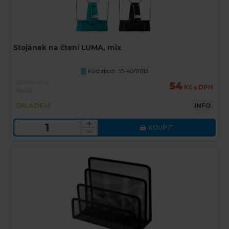
Stojánek na čtení LUMA, mix
Kód zboží: 55-40/91113
U
Běžná cena
54
Kč s DPH
99 Kč
SKLADEM
INFO
KOUPIT