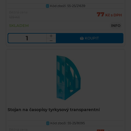
Kód zboží: 55-25/21639
U
Běžná cena
77
Kč s DPH
129 Kč
SKLADEM
INFO
KOUPIT
Stojan na časopisy tyrkysový transparentní
Kód zboží: 55-25/8095
U
Běžná cena