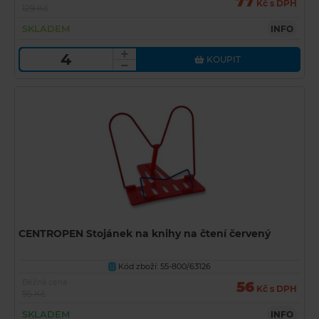
77
Kč s DPH
129 Kč
SKLADEM
INFO
KOUPIT
CENTROPEN Stojánek na knihy na čtení červený
Kód zboží: 55-800/63126
U
Běžná cena
56
Kč s DPH
95 Kč
SKLADEM
INFO