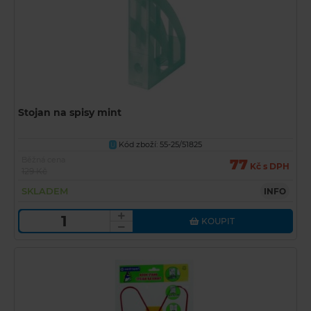
Stojan na spisy mint
Kód zboží: 55-25/51825
U
Běžná cena
77
Kč s DPH
129 Kč
SKLADEM
INFO
KOUPIT