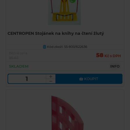
CENTROPEN Stojánek na knihy na čtení žlutý
Kód zboží: 55-800/622636
U
Běžná cena
58
Kč s DPH
95 Kč
SKLADEM
INFO
KOUPIT